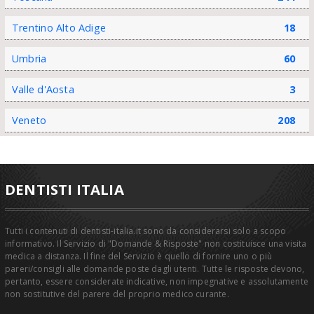
Trentino Alto Adige
18
Umbria
60
Valle d'Aosta
3
Veneto
208
DENTISTI ITALIA
Tutti i contenuti di dentisti-italia.it sono da considerarsi solo a scopo
informativo. Il Servizio di "Domande & Risposte" non costituisce una visita
medica a distanza. Il fine del Servizio è quello di fornire uno o più
pareri/consigli alle domande poste dagli utenti. Tutte le risposte devono,
pertanto, essere considerate indicative, non impegnative e assolutamente
non sostitutive del parere del proprio medico curante.