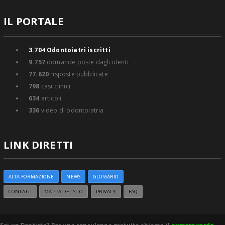
IL PORTALE
3.704
Odontoiatri iscritti
9.757
domande poste dagli utenti
77.620
risposte pubblicate
798
casi clinici
634
articoli
336
video di odontoiatria
LINK DIRETTI
ALTA FORMAZIONE
NEWS
GLOSSARIO
CONTATTI
MAPPA DEL SITO
PRIVACY
FAQ
Sei un Dentista? Per una consulenza gratuita chiama il
numero verde