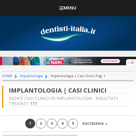
MENU
HOME
Implantologia
Implantologia | Casi Clinici Pag. 1
IMPLANTOLOGIA | CASI CLINICI
INDICE CASI CLINICI IN IMPLANTOLOGIA - RISULTATI
TROVATI:
171
1
2
3
4
5
SUCCESSIVA