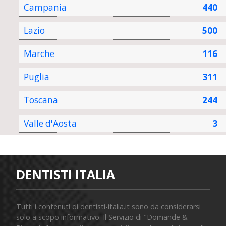
Campania
440
Lazio
500
Marche
116
Puglia
311
Toscana
244
Valle d'Aosta
3
DENTISTI ITALIA
Tutti i contenuti di dentisti-italia.it sono da considerarsi
solo a scopo informativo. Il Servizio di "Domande &