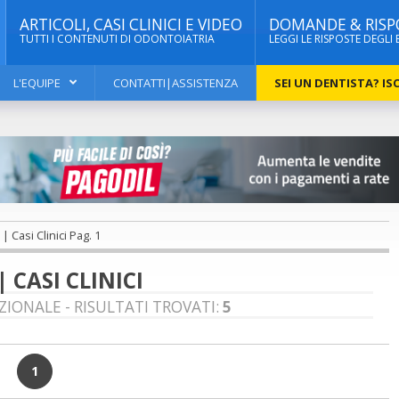
ARTICOLI, CASI CLINICI E VIDEO
DOMANDE & RISP
TUTTI I CONTENUTI DI ODONTOIATRIA
LEGGI LE RISPOSTE DEGLI 
L'EQUIPE
CONTATTI|ASSISTENZA
SEI UN DENTISTA? ISC
 Casi Clinici Pag. 1
CASI CLINICI
ZIONALE - RISULTATI TROVATI:
5
1