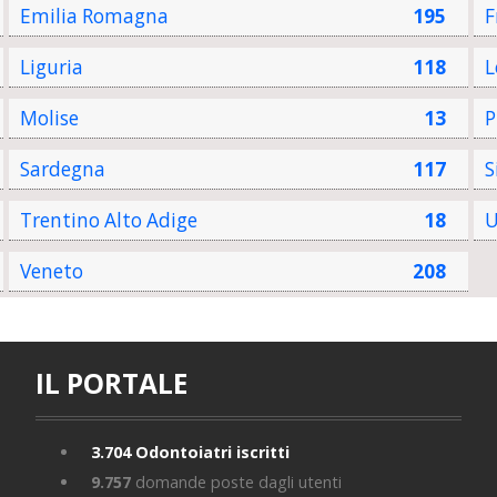
Emilia Romagna
195
F
Liguria
118
L
Molise
13
P
Sardegna
117
S
Trentino Alto Adige
18
U
Veneto
208
IL PORTALE
3.704
Odontoiatri iscritti
9.757
domande poste dagli utenti