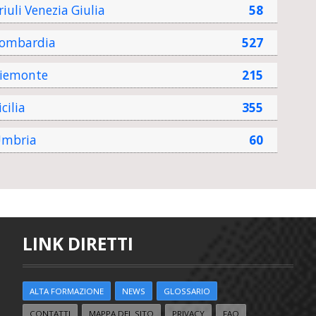
riuli Venezia Giulia
58
ombardia
527
iemonte
215
icilia
355
mbria
60
LINK DIRETTI
ALTA FORMAZIONE
NEWS
GLOSSARIO
CONTATTI
MAPPA DEL SITO
PRIVACY
FAQ