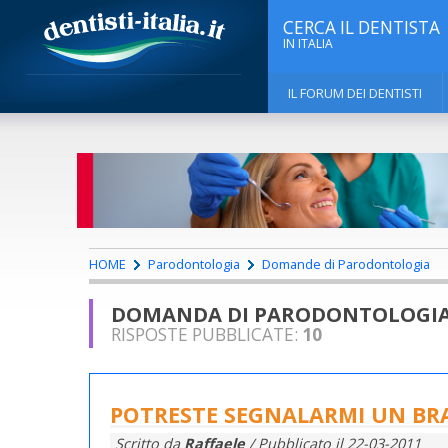
CERCA IL DENTISTA
IN ITALIA
IL FORUM DEI DENTISTI
HOME
Parodontologia
Domande di Parodontologia
DOMANDA DI PARODONTOLOGI
RISPOSTE PUBBLICATE:
10
POTRESTE SEGNALARMI UN B
Scritto da
Raffaele
/ Pubblicato il
22-03-2011