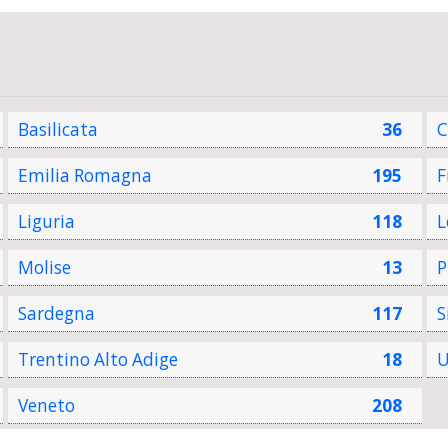
Basilicata
36
C
Emilia Romagna
195
F
Liguria
118
L
Molise
13
P
Sardegna
117
S
Trentino Alto Adige
18
U
Veneto
208