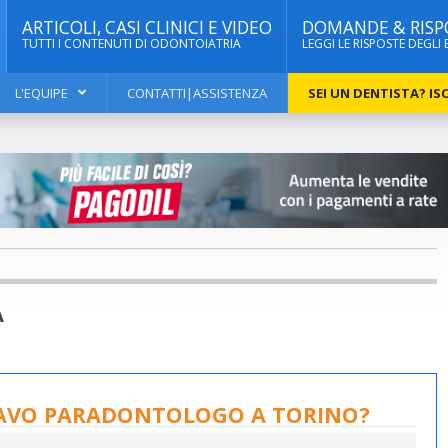
ARTICOLI, CASI CLINICI E VIDEO
DOMANDE & RISP
TUTTI I CONTENUTI DI ODONTOIATRIA
LEGGI LE RISPOSTE DEGLI 
L'EQUIPE
CONTATTI|ASSISTENZA
SEI UN DENTISTA? ISC
A
RAVO PARADONTOLOGO A TORINO?