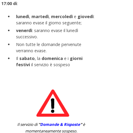
17:00 di
:
lunedì
,
martedì
,
mercoledì
e
giovedì
:
saranno evase il giorno seguente;
venerdì
: saranno evase il lunedì
successivo.
Non tutte le domande pervenute
verranno evase.
Il
sabato
, la
domenica
e i
giorni
festivi
il servizio è sospeso
Il servizio di
''
Domande & Risposte
''
è
momentaneamente sospeso.