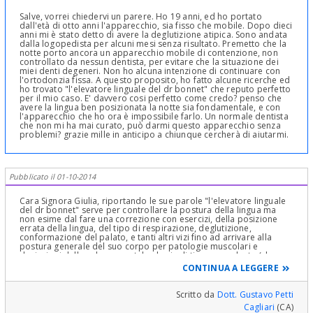
Salve, vorrei chiedervi un parere. Ho 19 anni, ed ho portato
dall'età di otto anni l'apparecchio, sia fisso che mobile. Dopo dieci
anni mi è stato detto di avere la deglutizione atipica. Sono andata
dalla logopedista per alcuni mesi senza risultato. Premetto che la
notte porto ancora un apparecchio mobile di contenzione, non
controllato da nessun dentista, per evitare che la situazione dei
miei denti degeneri. Non ho alcuna intenzione di continuare con
l'ortodonzia fissa. A questo proposito, ho fatto alcune ricerche ed
ho trovato "l'elevatore linguale del dr bonnet" che reputo perfetto
per il mio caso. E' davvero cosi perfetto come credo? penso che
avere la lingua ben posizionata la notte sia fondamentale, e con
l'apparecchio che ho ora è impossibile farlo. Un normale dentista
che non mi ha mai curato, può darmi questo apparecchio senza
problemi? grazie mille in anticipo a chiunque cercherà di aiutarmi.
Pubblicato il 01-10-2014
Cara Signora Giulia, riportando le sue parole "l'elevatore linguale
del dr bonnet" serve per controllare la postura della lingua ma
non esime dal fare una correzione con esercizi, della posizione
errata della lingua, del tipo di respirazione, deglutizione,
conformazione del palato, e tanti altri vizi fino ad arrivare alla
postura generale del suo corpo per patologie muscolari e
deviazioni della colonna vertebrale sia di tipo ascendente (che
causano quindi patologie Gnatologiche, che discendente,
CONTINUA A LEGGERE
secondarie quindi a queste ultime! Questo in Generale. Dice che
nessun Dentista l'ha vista. Male! Ci deve essere la collaborazione
tra Ortodontista e Logopedista e Gnatologo e Posturologo. Che
Scritto da
Dott. Gustavo Petti
posso dirle di altro non sapendo nulla della sua anamnesi Clinica
Cagliari
(CA)
e della sua patologia attuale! "Repetita iuvant" o "non iavant", dato