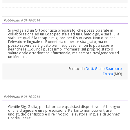
che lo ripeto in considerazione a quanto pare inutilmente? E
Ripeto: la diagnosi Ortodontica è cosa seria e dipende da una
infinità di problemi da valutare con accurato check up ortodontico
e cefalometria che misura delle semirette che individuano dei
piani e degli angoli in base a cui si fa una diagnosi e si prospetta
Pubblicato il 01-10-2014
una terapia ortodontica e che è compreso in più visite, rilievi di
dati e soprattutto uno studio a "tavolino" dei problemi da
correggere; è come una progettazione matematica di una
Si rivolga ad un Ortodontista preparato, che possa operate in
espressione, di un problema che la cui soluzione è in una
collaborazione ad un Logopedista e ad un Gnatologo, e sarà lui a
sequenza di espressioni , numeri e dati e, chiedere quello che
stabilire qual'è la terapia migliore per il suo caso. Non dico che
chiede lei per l'ortodonzia, sarebbe come chiedere ad un
l'elevatore linguale di Bonnet sia di per sè sbagliato, ma non
matematico il risultato di un problema senza fargli fare tutti i
posso sapere se è giusto per il suo caso, e non lo può sapere
"passaggi" che lo possano portare alla soluzione richiesta. Vede,
neanche lei....quindi giustissimo informarsi sul proprio stato di
siamo entrati in concetti complessi! Come posso risponderle,
salute orale ortodontico / funzionale, ma sempre rivolgendosi ad
Professionalmente, quindi? Il suo Dentista invece può? Mi
un Medico.
domando e le domando perché questa grande inaccettabile
mancanza di Fiducia e Stima in Lui! Cari saluti
Scritto da
Dott. Giulio Sbarbaro
Zocca
(MO)
Pubblicato il 01-10-2014
Gentile Sig. Giulia, per fabbricare qualsiasi dispositivo c'è bisogno
di una diagnosi e una prescrizione. Pertanto non può entrare in
uno studio dentistico è dire " voglio l'elevatore linguale di Bonnet".
Cordiali saluti