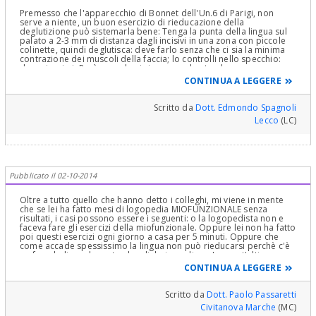
Premesso che l'apparecchio di Bonnet dell'Un.6 di Parigi, non
serve a niente, un buon esercizio di rieducazione della
deglutizione può sistemarla bene: Tenga la punta della lingua sul
palato a 2-3 mm di distanza dagli incisivi in una zona con piccole
colinette, quindi deglutisca: deve farlo senza che ci sia la minima
contrazione dei muscoli della faccia; lo controlli nello specchio:
deve riuscirci. Però quando ci riesce non basta, deve creare
l'automatismo deglutendo correttamente per 100 volte al dì per
CONTINUA A LEGGERE
due mesi. Man mano che passano i giorni si accorgerà che la
lingua sarà sempre più spesso al suo posto e deve restarci. Mi
faccia sapere. Cordialmente
Scritto da
Dott. Edmondo Spagnoli
Lecco
(LC)
Pubblicato il 02-10-2014
Oltre a tutto quello che hanno detto i colleghi, mi viene in mente
che se lei ha fatto mesi di logopedia MIOFUNZIONALE senza
risultati, i casi possono essere i seguenti: o la logopedista non e
faceva fare gli esercizi della miofunzionale. Oppure lei non ha fatto
poi questi esercizi ogni giorno a casa per 5 minuti. Oppure che
come accade spessissimo la lingua non può rieducarsi perchè c'è
un frenulo linguale corto che glielo impedisce. In quest'ultimo caso
gli esercizi da solo non ce la fanno, e bisogna allungare il frenulo.
CONTINUA A LEGGERE
Ma con il laser è un interventino facilissimo e di nessuna
preoccupazione (legga i miei articoli in questo sito, al proposito..).
Scritto da
Dott. Paolo Passaretti
Civitanova Marche
(MC)