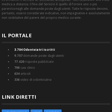
medica a distanza. Il fine del Servizio è quello di fornire uno o più
pareri/consigli alle domande poste dagli utenti. Tutte le risposte devono,
pertanto, essere considerate indicative, non impegnative e assolutamente
non sostitutive del parere del proprio medico curante.
IL PORTALE
3.704
Odontoiatri iscritti
9.757
domande poste dagli utenti
77.620
risposte pubblicate
798
casi clinici
634
articoli
336
video di odontoiatria
LINK DIRETTI