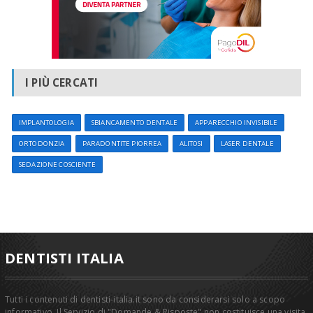
I PIÙ CERCATI
IMPLANTOLOGIA
SBIANCAMENTO DENTALE
APPARECCHIO INVISIBILE
ORTODONZIA
PARADONTITE PIORREA
ALITOSI
LASER DENTALE
SEDAZIONE COSCIENTE
DENTISTI ITALIA
Tutti i contenuti di dentisti-italia.it sono da considerarsi solo a scopo
informativo. Il Servizio di "Domande & Risposte" non costituisce una visita