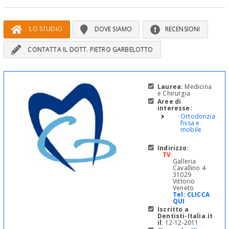
LO STUDIO
DOVE SIAMO
RECENSIONI
CONTATTA IL DOTT. PIETRO GARBELOTTO
Laurea:
Medicina
e Chirurgia
Aree di
interesse:
Ortodonzia
fissa e
mobile
Indirizzo
:
TV
:
Galleria
Cavallino 4
31029
Vittorio
Veneto
Tel:
CLICCA
QUI
Iscritto a
Dentisti-Italia.it
il
: 12-12-2011