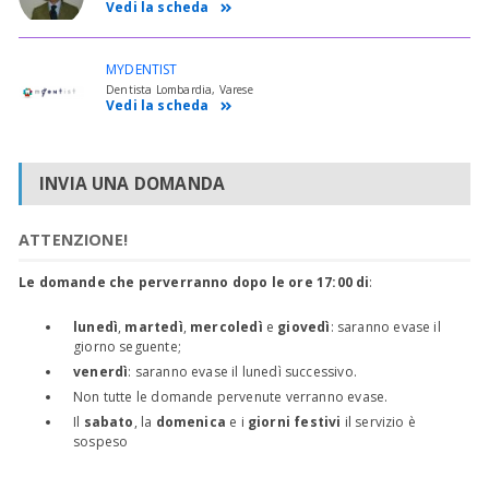
Vedi la scheda
MYDENTIST
Dentista Lombardia, Varese
Vedi la scheda
INVIA UNA DOMANDA
ATTENZIONE!
Le domande che perverranno dopo le ore 17:00 di
:
lunedì
,
martedì
,
mercoledì
e
giovedì
: saranno evase il
giorno seguente;
venerdì
: saranno evase il lunedì successivo.
Non tutte le domande pervenute verranno evase.
Il
sabato
, la
domenica
e i
giorni festivi
il servizio è
sospeso