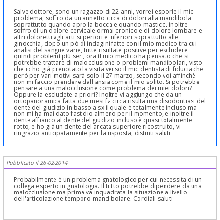
Salve dottore, sono un ragazzo di 22 anni, vorrei esporle il mio
problema, soffro da un annetto circa di dolori alla mandibola
soprattutto quando apro la bocca e quando mastico, inoltre
soffro di un dolore cervicale ormai cronico e di dolore lombare e
altri doloretti agli arti superiori e inferiori soprattutto alle
ginocchia, dopo un pó di indagini fatte con il mio medico tra cui
analisi del sangue varie, tutte risultate positive per escludere
quindi problemi più seri, ora il mio medico ha pensato che si
potrebbe trattare di malocclusione o problemi mandibolari, visto
che io ho giá prenotato la visita verso il mio dentista di fiducia che
però per vari motivi sarà solo il 27 marzo, secondo voi affinchè
non mi faccio prendere dall'ansia come il mio solito. Si potrebbe
pensare a una malocclusione come problema dei miei dolori?
Oppure la escludete a priori? Inoltre vi aggiungo che da un
ortopanoramica fatta due mesi fa circa risulta una disodontiasi del
dente del giudizio in basso a sx il quale è totalmente incluso ma
non mi ha mai dato fastidio almeno per il momento, e inoltre il
dente affianco al dente del giudizio incluso è quasi totalmente
rotto, e ho già un dente del arcata superiore ricostruito, vi
ringrazio anticipatamente per la risposta, distinti saluti
Pubblicato il 26-02-2014
Probabilmente è un problema gnatologico per cui necessita di un
collega esperto in gnatologia. Il tutto potrebbe dipendere da una
malocclusione ma prima va inquadrata la situazione a livello
dell'articolazione temporo-mandibolare. Cordiali saluti