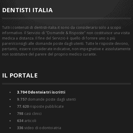
DENTISTI ITALIA
Tutti i contenuti di dentisti-italia.it sono da considerarsi solo a scopo
informativo. Il Servizio di "Domande & Risposte" non costituisce una visita
medica a distanza. Il fine del Servizio è quello di fornire uno o più
pareri/consigli alle domande poste dagli utenti. Tutte le risposte devono,
pertanto, essere considerate indicative, non impegnative e assolutamente
non sostitutive del parere del proprio medico curante.
IL PORTALE
3.704
Odontoiatri iscritti
9.757
domande poste dagli utenti
77.620
risposte pubblicate
798
casi clinici
634
articoli
336
video di odontoiatria