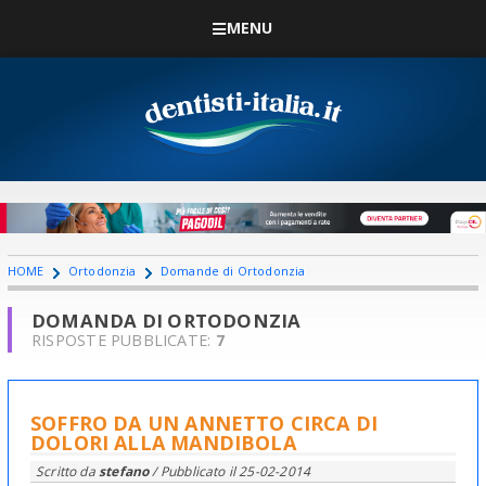
MENU
HOME
Ortodonzia
Domande di Ortodonzia
DOMANDA DI ORTODONZIA
RISPOSTE PUBBLICATE:
7
SOFFRO DA UN ANNETTO CIRCA DI
DOLORI ALLA MANDIBOLA
Scritto da
stefano
/ Pubblicato il
25-02-2014