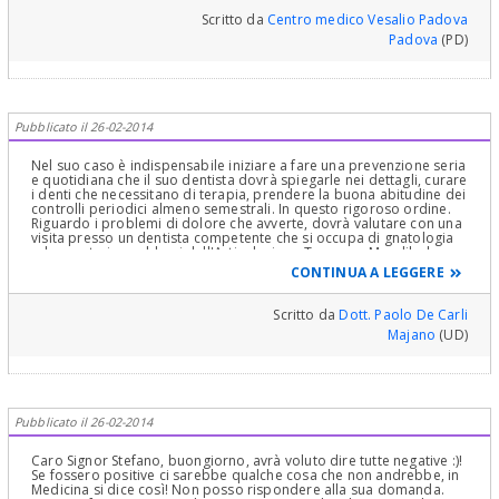
Scritto da
Centro medico Vesalio Padova
Padova
(PD)
Pubblicato il 26-02-2014
Nel suo caso è indispensabile iniziare a fare una prevenzione seria
e quotidiana che il suo dentista dovrà spiegarle nei dettagli, curare
i denti che necessitano di terapia, prendere la buona abitudine dei
controlli periodici almeno semestrali. In questo rigoroso ordine.
Riguardo i problemi di dolore che avverte, dovrà valutare con una
visita presso un dentista competente che si occupa di gnatologia
ed esperto in problemi dell'Articolazione Temporo Mandibolare
se è presente, come sembrerebbe, un aspetto che deriva
CONTINUA A LEGGERE
dall'occlusione e dall'ATM.
Scritto da
Dott. Paolo De Carli
Majano
(UD)
Pubblicato il 26-02-2014
Caro Signor Stefano, buongiorno, avrà voluto dire tutte negative :)!
Se fossero positive ci sarebbe qualche cosa che non andrebbe, in
Medicina si dice così! Non posso rispondere alla sua domanda.