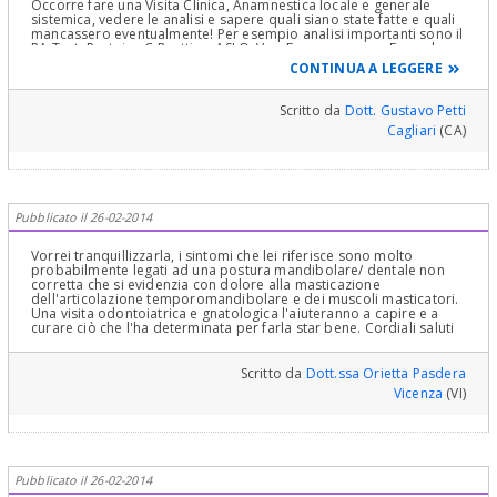
Occorre fare una Visita Clinica, Anamnestica locale e generale
sistemica, vedere le analisi e sapere quali siano state fatte e quali
mancassero eventualmente! Per esempio analisi importanti sono il
RA Test, Proteina C Reattiva, ASLO, Ves, Emocromo con Formula,
come prime analisi base! Sono state fatte queste? Lei ha descritto
CONTINUA A LEGGERE
una Sindrome, ossia un insieme di sintomi che possono essere
legati o no! Non solo ma sappia che esistono delle malattie dette
malattie focali a distanza di organi importanti che hanno il loro
Scritto da
Dott. Gustavo Petti
Fucus di partenza "in cavità dell'organismo comunicanti con
Cagliari
(CA)
l'esterno", in questo caso le Tasche Parodontali o infezioni dentali
o endodontiche o del periapice!Tra le malattie focali ci sono le
artrito che colpiscono le articolazioni! Quelle analisi descritte
servono anche per evidenziare questa possibilità! Poi certo
potrebbe essere malocclusione, patologie cariogene dentarie,
patologie Endodontiche e periradicolari, endoparodontali e
Pubblicato il 26-02-2014
parodontali, Gnatologiche, Ortodontiche etc etc etc! Se non
potesse aspettare il 27 Marzo che mi sembra molto ed il suo
Dentista, senza entrare nella sua Logistica, dato che è il SUO
Vorrei tranquillizzarla, i sintomi che lei riferisce sono molto
Dentista, potrebbe Vederla molto prima, dedicando un'oretta in
probabilmente legati ad una postura mandibolare/ dentale non
più al lavoro o spostando u8n appuntamento di un paziente che
corretta che si evidenzia con dolore alla masticazione
abbia meno urgenza di Lei! Poi sono fatti Vostri ovviamente! Io mi
dell'articolazione temporomandibolare e dei muscoli masticatori.
comporto così coi miei paziento! Se hanno urgenza mi organizzo
Una visita odontoiatrica e gnatologica l'aiuteranno a capire e a
per vederli al più presto! Ma io sono fatto così! Amo la mia
curare ciò che l'ha determinata per farla star bene. Cordiali saluti
Professione e "amo" i miei pazienti e cerco di prendermi cura di
Loro al meglio! Cordialmente
Scritto da
Dott.ssa Orietta Pasdera
Vicenza
(VI)
Pubblicato il 26-02-2014