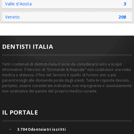
Valle d'Aosta
3
Veneto
208
DENTISTI ITALIA
Tutti i contenuti di dentisti-italia.it sono da considerarsi solo a scopo
informativo. Il Servizio di "Domande & Risposte" non costituisce una visita
medica a distanza. Il fine del Servizio è quello di fornire uno o più
pareri/consigli alle domande poste dagli utenti. Tutte le risposte devono,
pertanto, essere considerate indicative, non impegnative e assolutamente
non sostitutive del parere del proprio medico curante.
IL PORTALE
3.704
Odontoiatri iscritti