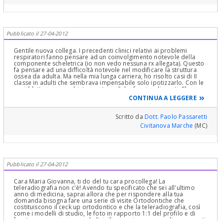
Pubblicato il 27-04-2012
Gentile nuova collega. I precedenti clinici relativi ai problemi
respiratori fanno pensare ad un coinvolgimento notevole della
componente scheletrica (io non vedo nessuna rx allegata). Questo
fa pensare ad una difficoltà notevole nel modificare la struttura
ossea da adulta. Ma nella mia lunga carriera, ho risolto casi di II
classe in adulti che sembrava impensabile solo ipotizzarlo. Con le
cosiddette apparecchiature ortopediche funzionalizzanti. Che
sono in grado, entro certi limiti, di rimodellare l'osso anche dopo i
CONTINUA A LEGGERE
13 anni. Se si può intervenire o no, ce lo può dire solo ed
esclusivamente un esame diagnostico preliminare che si chiama
cefalometria (lo descrivo in numerosi articoli nel mio sito ed in
Scritto da
Dott. Paolo Passaretti
questo). Questo esame ci rivela appunto la struttura ossea. Senza
Civitanova Marche
(MC)
di questo, si va solo per tentativi alla cieca e qualsiasi cosa si dica
è solo una possente balla. Una condizione fondamentale, come lei
ha capito benissimo, da buona dottoressa, è aver eliminato le
possibili cause della malocclusione. Con il distretto ORL ora siamo
a posto. Ma bisogna controllare la funzione linguale ed
eventualmente correggere anche quella con gli esercizi di
Pubblicato il 27-04-2012
logopedia miofunzionale, pena la recidiva, Infatti la respirazione
orale porta fatalmente ad una deglutizione deviata con spinta
anomala della lingua..
Cara Maria Giovanna, ti do del tu cara procollega! La
teleradiografia non c'è! Avendo tu specificato che sei all'ultimo
anno di medicina, saprai allora che per rispondere alla tua
domanda bisogna fare una serie di visite Ortodontiche che
costituiscono il ceck up ortodontico e che la teleradiografia, così
come i modelli di studio, le foto in rapporto 1:1 del profilo e di
fronte, servano insieme ad altri rilievi a misurare angoli e segmenti