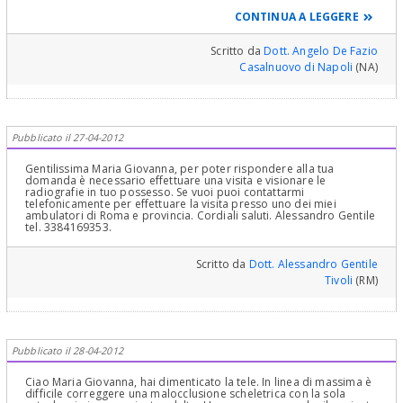
professionalità. Per quanto riguarda invece l'argomento della tua
domanda, i Colleghi che mi hanno preceduto ti hanno dato
CONTINUA A LEGGERE
risposte molto competenti, ed io non saprei cosa aggiungere. Non
volermene ed accetta i miei affettuosi saluti ed auguri.
Scritto da
Dott. Angelo De Fazio
Casalnuovo di Napoli
(NA)
Pubblicato il 27-04-2012
Gentilissima Maria Giovanna, per poter rispondere alla tua
domanda è necessario effettuare una visita e visionare le
radiografie in tuo possesso. Se vuoi puoi contattarmi
telefonicamente per effettuare la visita presso uno dei miei
ambulatori di Roma e provincia. Cordiali saluti. Alessandro Gentile
tel. 3384169353.
Scritto da
Dott. Alessandro Gentile
Tivoli
(RM)
Pubblicato il 28-04-2012
Ciao Maria Giovanna, hai dimenticato la tele. In linea di massima è
difficile correggere una malocclusione scheletrica con la sola