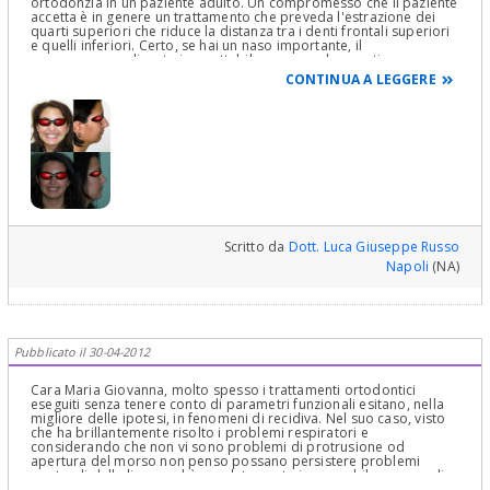
ortodonzia in un paziente adulto. Un compromesso che il paziente
accetta è in genere un trattamento che preveda l'estrazione dei
quarti superiori che riduce la distanza tra i denti frontali superiori
e quelli inferiori. Certo, se hai un naso importante, il
compromesso diventa inaccettabile, a meno che non ti
sottoponga a chirurgia del naso così come ha fatto la paziente di
CONTINUA A LEGGERE
cui ti allego le foto.
Scritto da
Dott. Luca Giuseppe Russo
Napoli
(NA)
Pubblicato il 30-04-2012
Cara Maria Giovanna, molto spesso i trattamenti ortodontici
eseguiti senza tenere conto di parametri funzionali esitano, nella
migliore delle ipotesi, in fenomeni di recidiva. Nel suo caso, visto
che ha brillantemente risolto i problemi respiratori e
considerando che non vi sono problemi di protrusione od
apertura del morso non penso possano persistere problemi
posturali della lingua ed è assolutamente impensabile cercare di
correggerli alla sua età mediante la logopedia, ottimo ausilio che