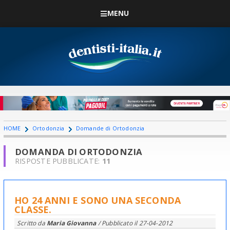
MENU
HOME
Ortodonzia
Domande di Ortodonzia
DOMANDA DI ORTODONZIA
RISPOSTE PUBBLICATE:
11
HO 24 ANNI E SONO UNA SECONDA
CLASSE.
Scritto da
Maria Giovanna
/ Pubblicato il
27-04-2012