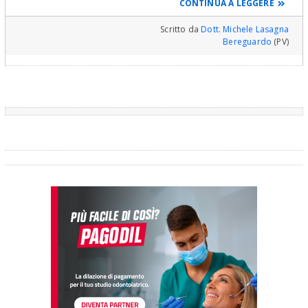
CONTINUA A LEGGERE
però perde totalmente di efficacia dopo i 15 -16 anni. Nella
maggior parte dei casi le seconde classi, se esaminate sotto un
profilo neuro-muscolare, presentano notevoli gradi di retrusione e
Scritto da
Dott. Michele Lasagna
perdita di dimensione verticale che, anche senza al momento
Bereguardo
(PV)
generare dei danni muscolare e articolari a livello dell'ATM,
alterano negativamente il profilo e determinano un accorciamento
del terzo inferiore del volto costituendo talvolta un inestetismo
molto pronunciato. La tecnica risolutiva, se non in caso di
disgnazie ossee molto imponenti, non passa attraverso una
soluzione chirurgica ma ortopedica, occorre cioè realizzare un
riposizionatore mandibolare eseguito mediante tests
computerizzati che, analizzando i più fini movimenti mandibolari
ed i valori elettromiografici dei muscoli masticatori e dei muscoli
coinvolti nella postura mandibolare, che consentono di ricercare
la posizione di riposo fisiologica della mandibola (Rest Position) e
conseguentemente una occlusione dentale fisiologica che nella
maggior parte dei casi, come ho avuto modo di constatare nella
mia esperienza trentennale, porta ad un notevole miglioramento
delle porzioni facciali con estremo gradimento dei pazienti. A tal
punto con un semplice movimento di estrusione ossea dei
diatorici si realizzerà la nuova posizione mandibolare che resterà
assolutamente stabile nel corso degli anni. Non accetti trattamenti
ortodontici che prevedano l'avulsione dei premolari poichè tale
pratica accentuerebbe il problema di intrusione mandibolare con
il grave rischio di risvegliare una patologia articolare latente. Rifiuti
anche una esagerata serie di tests radiografici inutili e dannosi
poichè le realzzazioni tridimensionali ben poco ausilio traggono
da rappresentazioni su di un unico piano dello spazio. Molto più
auspicabile una soluzione del genere da me descritto, che le
consentirà di valutare la pienezza del risultato estetico e
funzionale prima di procedere verso la fase ortodontica che, in
caso contrario, sarà effettuata totalmente alla cieca. Cordiali
auguri Michele Lasagna.