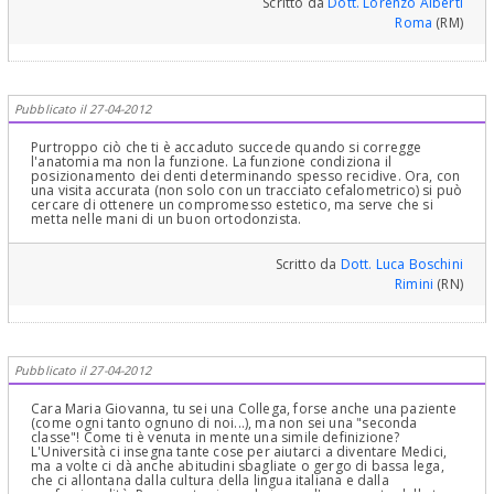
Scritto da
Dott. Lorenzo Alberti
Roma
(RM)
Pubblicato il 27-04-2012
Purtroppo ciò che ti è accaduto succede quando si corregge
l'anatomia ma non la funzione. La funzione condiziona il
posizionamento dei denti determinando spesso recidive. Ora, con
una visita accurata (non solo con un tracciato cefalometrico) si può
cercare di ottenere un compromesso estetico, ma serve che si
metta nelle mani di un buon ortodonzista.
Scritto da
Dott. Luca Boschini
Rimini
(RN)
Pubblicato il 27-04-2012
Cara Maria Giovanna, tu sei una Collega, forse anche una paziente
(come ogni tanto ognuno di noi...), ma non sei una "seconda
classe"! Come ti è venuta in mente una simile definizione?
L'Università ci insegna tante cose per aiutarci a diventare Medici,
ma a volte ci dà anche abitudini sbagliate o gergo di bassa lega,
che ci allontana dalla cultura della lingua italiana e dalla