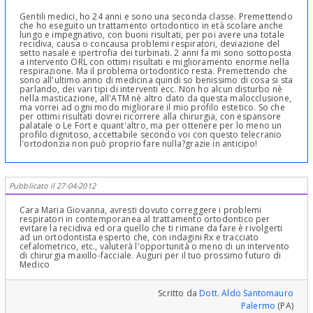
Gentili medici, ho 24 anni e sono una seconda classe. Premettendo
che ho eseguito un trattamento ortodontico in età scolare anche
lungo e impegnativo, con buoni risultati, per poi avere una totale
recidiva, causa o concausa problemi respiratori, deviazione del
setto nasale e ipertrofia dei turbinati. 2 anni fa mi sono sottoposta
a intervento ORL con ottimi risultati e miglioramento enorme nella
respirazione. Ma il problema ortodontico resta. Premettendo che
sono all'ultimo anno di medicina quindi so benissimo di cosa si sta
parlando, dei vari tipi di interventi ecc. Non ho alcun disturbo nè
nella masticazione, all'ATM nè altro dato da questa malocclusione,
ma vorrei ad ogni modo migliorare il mio profilo estetico. So che
per ottimi risultati dovrei ricorrere alla chirurgia, con espansore
palatale o Le Fort e quant'altro, ma per ottenere per lo meno un
profilo dignitoso, accettabile secondo voi con questo telecranio
l'ortodonzia non può proprio fare nulla?grazie in anticipo!
Pubblicato il 27-04-2012
Cara Maria Giovanna, avresti dovuto correggere i problemi
respiratori in contemporanea al trattamento ortodontico per
evitare la recidiva ed ora quello che ti rimane da fare è rivolgerti
ad un ortodontista esperto che, con indagini Rx e tracciato
cefalometrico, etc., valuterà l'opportunità o meno di un intervento
di chirurgia maxillo-facciale. Auguri per il tuo prossimo futuro di
Medico
Scritto da
Dott. Aldo Santomauro
Palermo
(PA)