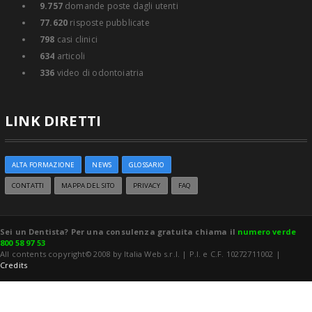
9.757
domande poste dagli utenti
77.620
risposte pubblicate
798
casi clinici
634
articoli
336
video di odontoiatria
LINK DIRETTI
ALTA FORMAZIONE
NEWS
GLOSSARIO
CONTATTI
MAPPA DEL SITO
PRIVACY
FAQ
Sei un Dentista? Per una consulenza gratuita chiama il
numero verde
800 58 97 53
All contents copyright© 2008 by Italia Web s.r.l. | P.I. e C.F. 10272711002 |
Credits