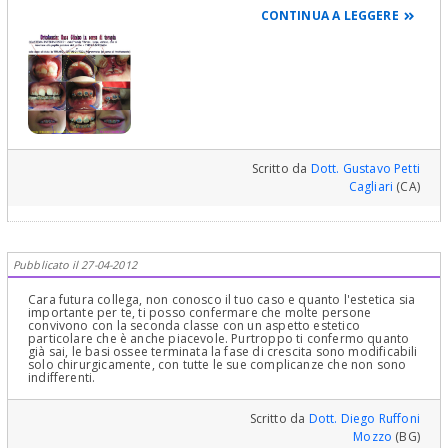
di retta che uniscono punti di repere ben precisi e che permettono
CONTINUA A LEGGERE
di arrivare ad una Diagnosi, emettere una Prognosi ed impostare
la terapia più corretta! Quindi se vuoi una risposta fatti visitare
seriamente da un collega Ortodontista e anche Gnatologo.
Cordialmente Gustavo Petti, Parodontologia, Implantologia,
Gnatologia e Riabilitazione Orale Completa in Casi Clinici
Complessi ed Ortodonzia e Pedodonzia la figlia Claudia Petti, in
Cagliari.
Scritto da
Dott. Gustavo Petti
Cagliari
(CA)
Pubblicato il 27-04-2012
Cara futura collega, non conosco il tuo caso e quanto l'estetica sia
importante per te, ti posso confermare che molte persone
convivono con la seconda classe con un aspetto estetico
particolare che è anche piacevole. Purtroppo ti confermo quanto
già sai, le basi ossee terminata la fase di crescita sono modificabili
solo chirurgicamente, con tutte le sue complicanze che non sono
indifferenti.
Scritto da
Dott. Diego Ruffoni
Mozzo
(BG)