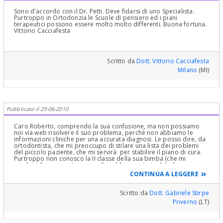
Sono d'accordo con il Dr. Petti. Deve fidarsi di uno Specialista.
Purtroppo in Ortodonzia le Scuole di pensiero ed i piani
terapeutici possono essere molto molto differenti. Buona fortuna.
Vittorio Cacciafesta
Scritto da
Dott. Vittorio Cacciafesta
Milano
(MI)
Pubblicato il 29-06-2010
Caro Roberto, comprendo la sua confusione, ma non possiamo
noi via web risolvere il suo problema, perchè non abbiamo le
informazioni cliniche per una accurata diagnosi. Le posso dire, da
ortodontista, che mi preoccupo di stilare una lista dei problemi
del piccolo paziente, che mi servirà per stabilire il piano di cura.
Purtroppo non conosco la II classe della sua bimba (che mi
sembra di aver capito essere il problema principale), che come
illustrato precedentemente può essere di diversi tipi. Il
CONTINUA A LEGGERE
problema è un eccesso di crescita mascellare o è una retrusione
mandibolare o la combinazione di entrambe? E quale è il ruolo dei
tessuti molli nello sviluppo della malocclusione? Inoltre individuare
Scritto da
Dott. Gabriele Stirpe
il TIMING (= fase di crescita durante la quale iniziare il
Priverno
(LT)
trattamento) è fondamentale per raggiungere un buon risultato
finale. Cosa dirle... se mi fa avere delle foto intraorali ed extraorali,
l'ortopantomografia e la teleradiografia potrà darle qualche altro