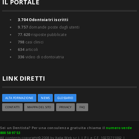
IL PORTALE
3.704
Odontoiatri iscritti
9.757
domande poste dagli utenti
77.620
risposte pubblicate
798
casi clinici
634
articoli
336
video di odontoiatria
LINK DIRETTI
ALTA FORMAZIONE
NEWS
GLOSSARIO
CONTATTI
MAPPA DEL SITO
PRIVACY
FAQ
Sei un Dentista? Per una consulenza gratuita chiama il
numero verde
800 58 97 53
All contents copyright© 2008 by Italia Web s.r.l. | P.I. e C.F. 10272711002 |