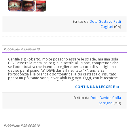
accurato check up ortodontico e cefalometria che misura delle
semirette che individuano dei piani e degli angoli in base a cui si fa
una diagnosi e si prospetta una terapia ortodontica ... e che è
compreso in più visite, rilievi di dati e soprattutto uno studio a
"tavolino" dei problemi da correggere........è come una
progettazione matematica di una espressione, di un problema che
Scritto da
Dott. Gustavo Petti
la cui soluzione è in una sequenza di espressioni , numeri e dati...e
Cagliari
(CA)
chiedere quello che chiede lei per l'ortodonzia sarebbe come
chiedere ad un matematico il risultato di un problema senza fargli
fare tutti i "passaggi" che lo possano portare alla soluzione
richiesta.........che le può dire solo un dentista dopo le visite
suddette ...non posso quindi esprimere giudizi...senza vederla!
Non solo non sarebbe corretto, ma non sarebbe
Pubblicato il 29-06-2010
professionale.................Cordialmente Gustavo Petti,
Parodontologia, Implantologia, Gnatologia e Riabilitazione Orale
Completa in Casi Clinici Complessi ed Ortodonzia e Pedodonzia la
Gentile sig Roberto, molte possono essere le strade, ma una sola
figlia Claudia Petti, in Cagliari.
DEVE essere la meta, se coglie la sottile allusione, comprenda che
se l'odontoiatra che intende scegliere per la cura di sua figlia ha
deciso per il piano "a" DEVE darle il risultato "x", anche se
l'ortodonzia è la branca odontoiatrica la cui certezza di risultato
pecca un pò, tante sono le variabili in gioco. Oggi, con le tecniche
diagnostiche in uso negli studi più raffinati si può arrivare ad una
buona previsione di fine cura. Cortesi saluti.
CONTINUA A LEGGERE
Scritto da
Dott. Davide Colla
Seregno
(MB)
Pubblicato il 29-06-2010