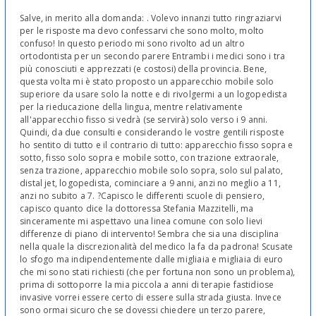
Salve, in merito alla domanda: . Volevo innanzi tutto ringraziarvi
per le risposte ma devo confessarvi che sono molto, molto
confuso! In questo periodo mi sono rivolto ad un altro
ortodontista per un secondo parere Entrambi i medici sono i tra
più conosciuti e apprezzati (e costosi) della provincia. Bene,
questa volta mi è stato proposto un apparecchio mobile solo
superiore da usare solo la notte e di rivolgermi a un logopedista
per la rieducazione della lingua, mentre relativamente
all'apparecchio fisso si vedrà (se servirà) solo verso i 9 anni.
Quindi, da due consulti e considerando le vostre gentili risposte
ho sentito di tutto e il contrario di tutto: apparecchio fisso sopra e
sotto, fisso solo sopra e mobile sotto, con trazione extraorale,
senza trazione, apparecchio mobile solo sopra, solo sul palato,
distal jet, logopedista, cominciare a 9 anni, anzi no meglio a 11,
anzi no subito a 7. ?Capisco le differenti scuole di pensiero,
capisco quanto dice la dottoressa Stefania Mazzitelli, ma
sinceramente mi aspettavo una linea comune con solo lievi
differenze di piano di intervento! Sembra che sia una disciplina
nella quale la discrezionalità del medico la fa da padrona! Scusate
lo sfogo ma indipendentemente dalle migliaia e migliaia di euro
che mi sono stati richiesti (che per fortuna non sono un problema),
prima di sottoporre la mia piccola a anni di terapie fastidiose
invasive vorrei essere certo di essere sulla strada giusta. Invece
sono ormai sicuro che se dovessi chiedere un terzo parere,