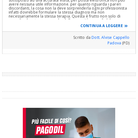
sottoposto ad una accurata visita, per posta elettronica non può
avere nessuna utile informazione. per quanto riguarda i pareri
discordanti, la cosa non la deve sorprenderla ogni professionista
infatti dovrebbe formulare la stessa diagnosi ma non
necessariamente la stessa terapia. Questa è frutto non solo di
cosa dice la scienza ma anche delle capacità manuali del
professionista. Si ricordi sempre di chiedere giustificazione delle
CONTINUA A LEGGERE
proposte fatte è l'unico modo di comprendere. Spero di esserle
stato utile
Scritto da
Dott. Alvise Cappello
Padova
(PD)