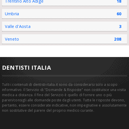
Trentino Alto Adige
18
Umbria
60
Valle d'Aosta
3
Veneto
208
DENTISTI ITALIA
Tutti i contenuti di dentisti-italia.it sono da considerarsi solo a scopo
informativo. Il Servizio di "Domande & Risposte" non costituisce una visita
medica a distanza. Il fine del Servizio è quello di fornire uno o più
pareri/consigli alle domande poste dagli utenti. Tutte le risposte devono,
pertanto, essere considerate indicative, non impegnative e assolutamente
non sostitutive del parere del proprio medico curante.