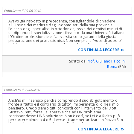
consiglio. Cordialmente
Pubblicato il 29-06-2010
Avevo già risposto in precedenza, consigliandole di chiedere
all'Ordine dei medici e degli odontoiatri della sua provincia
l'elenco degli specialisti in ortodonzia, ossia dei dentisti minuti di
un diploma di specializzazione rilasciato da una Università italiana.
L'Ordine professionale e l'Università sono garanti della giusta
preparazione dei professionisti. Non sempre la "voce di popolo"
o l'alto onorario richiesto sono buoni elementi per scegliere il
professionista più affidabile. Chieda comunque a chi prenderà in
CONTINUA A LEGGERE
cura suo figlio di fare una accurata diagnosi e prognosi, con le
radiografie adatte (NON la panoramica): si deve eseguire una
radiografia del cranio in proiezione latero-laterale e fare su di
Scritto da
Prof. Giuliano Falcolini
essa uno studio cefalometrico per stabilire i parametri attuali,
Roma
(RM)
quelli da correggere e le eventuali possibilità. Chi le ha dato un
parere senza aver fatto questa diagnosi accurata NON è affidabile
né per la prognosi né per la terapia
Pubblicato il 29-06-2010
Anch'io mi inserisco perchè comprendo il suo sbigottimento di
fronte a "tutto e il contrario di tutto", mi permetta di dirle il mio
pensiero. Credo siamo tutti concordi con l'intervento del Dott.
Gustavo Petti, forse Lei sperava che ad UN problema
corrispondesse UNA soluzione. Non è così, se Lei è a Rialto può
percorrere almeno 4 o 5 diverse strade per arrivare in Piazza San
Marco, alcune saranno più brevi di altre, alcune saranno più
affollate, ma il risultato deve essere quello di arrivare a destino.
CONTINUA A LEGGERE
Ognuno di noi affronta i problemi secondo la propria esperienza,