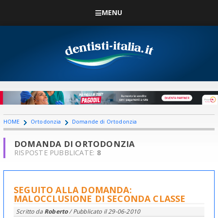
MENU
HOME
Ortodonzia
Domande di Ortodonzia
DOMANDA DI ORTODONZIA
RISPOSTE PUBBLICATE:
8
SEGUITO ALLA DOMANDA:
MALOCCLUSIONE DI SECONDA CLASSE
Scritto da
Roberto
/ Pubblicato il
29-06-2010