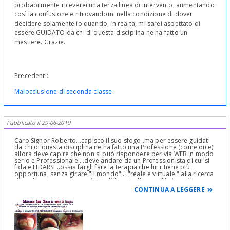
probabilmente riceverei una terza linea di intervento, aumentando
così la confusione e ritrovandomi nella condizione di dover
decidere solamente io quando, in realtà, mi sarei aspettato di
essere GUIDATO da chi di questa disciplina ne ha fatto un
mestiere. Grazie.
Precedenti:
Malocclusione di seconda classe
Pubblicato il 29-06-2010
Caro Signor Roberto...capisco il suo sfogo..ma per essere guidati
da chi di questa disciplina ne ha fatto una Professione (come dice)
allora deve capire che non si può rispondere per via WEB in modo
serio e Professionale!...deve andare da un Professionista di cui si
fida e FIDARSI...ossia fargli fare la terapia che lui ritiene più
opportuna, senza girare "il mondo" ..."reale e virtuale " alla ricerca
di conferme che saranno tutte differente l'una dall'altra, più o
meno ... a questo punto le dico: se vuole venire a Cagliari ci
CONTINUA A LEGGERE
contatti e mia figlia Dr.ssa Claudia Petti, espertissima in
Ortodonzia le darà tutti i pareri e imposterà per suo figlio la
terapia più idonea spiegandole di persona tutto...scusi se mi
faccio avanti...ma a questo punto cosa vuole che le risponda...non
potrei fare altro che ribadire che...:...che la diagnosi Ortodontica è
cosa seria e dipende da una infinità di problemi da valutare con