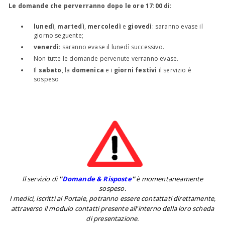
Le domande che perverranno dopo le ore 17:00 di
:
lunedì
,
martedì
,
mercoledì
e
giovedì
: saranno evase il
giorno seguente;
venerdì
: saranno evase il lunedì successivo.
Non tutte le domande pervenute verranno evase.
Il
sabato
, la
domenica
e i
giorni festivi
il servizio è
sospeso
Il servizio di
''
Domande & Risposte
''
è momentaneamente
sospeso.
I medici, iscritti al Portale, potranno essere contattati direttamente,
attraverso il modulo contatti presente all'interno della loro scheda
di presentazione.