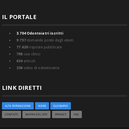
IL PORTALE
3.704
Odontoiatri iscritti
9.757
domande poste dagli utenti
77.620
risposte pubblicate
798
casi clinici
634
articoli
336
video di odontoiatria
LINK DIRETTI
ALTA FORMAZIONE
NEWS
GLOSSARIO
CONTATTI
MAPPA DEL SITO
PRIVACY
FAQ