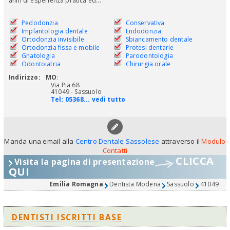
anni di esperienza pratica ed...
Pedodonzia
Conservativa
Implantologia dentale
Endodonzia
Ortodonzia invisibile
Sbiancamento dentale
Ortodonzia fissa e mobile
Protesi dentarie
Gnatologia
Parodontologia
Odontoiatria
Chirurgia orale
Indirizzo:
MO
:
Via Pia 68
41049 - Sassuolo
Tel:
05368... vedi tutto
Manda una email alla
Centro Dentale Sassolese
attraverso il
Modulo
Contatti
CLICCA
Visita la pagina di presentazione
QUI
Emilia Romagna
Dentista Modena
Sassuolo
41049
DENTISTI ISCRITTI BASE