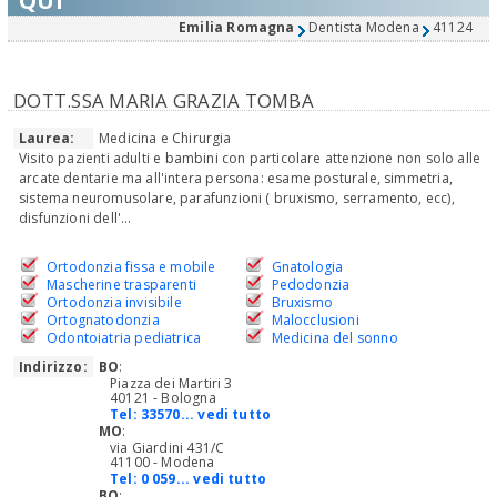
QUI
Emilia Romagna
Dentista Modena
41124
DOTT.SSA MARIA GRAZIA TOMBA
Laurea:
Medicina e Chirurgia
Visito pazienti adulti e bambini con particolare attenzione non solo alle
arcate dentarie ma all'intera persona: esame posturale, simmetria,
sistema neuromusolare, parafunzioni ( bruxismo, serramento, ecc),
disfunzioni dell'...
Ortodonzia fissa e mobile
Gnatologia
Mascherine trasparenti
Pedodonzia
Ortodonzia invisibile
Bruxismo
Ortognatodonzia
Malocclusioni
Odontoiatria pediatrica
Medicina del sonno
Indirizzo:
BO
:
Piazza dei Martiri 3
40121 - Bologna
Tel:
33570... vedi tutto
MO
:
via Giardini 431/C
41100 - Modena
Tel:
0 059... vedi tutto
BO
: