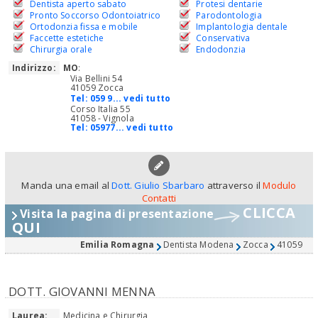
Dentista aperto sabato
Protesi dentarie
Pronto Soccorso Odontoiatrico
Parodontologia
Ortodonzia fissa e mobile
Implantologia dentale
Faccette estetiche
Conservativa
Chirurgia orale
Endodonzia
Indirizzo:
MO
:
Via Bellini 54
41059 Zocca
Tel:
059 9... vedi tutto
Corso Italia 55
41058 - Vignola
Tel:
05977... vedi tutto
Manda una email al
Dott. Giulio Sbarbaro
attraverso il
Modulo
Contatti
CLICCA
Visita la pagina di presentazione
QUI
Emilia Romagna
Dentista Modena
Zocca
41059
DOTT. GIOVANNI MENNA
Laurea:
Medicina e Chirurgia