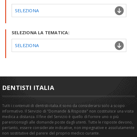
SELEZIONA
SELEZIONA LA TEMATICA:
SELEZIONA
DENTISTI ITALIA
Tutti i contenuti di dentisti-italia.it sono da considerarsi solo a scopo
informativo. Il Servizio di "Domande & Risposte" non costituisce una visita
medica a distanza. Il fine del Servizio è quello di fornire uno o più
pareri/consigli alle domande poste dagli utenti. Tutte le risposte devono,
pertanto, essere considerate indicative, non impegnative e assolutamente
non sostitutive del parere del proprio medico curante.