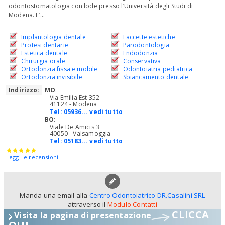
odontostomatologia con lode presso l’Università degli Studi di
Modena. E’...
Implantologia dentale
Faccette estetiche
Protesi dentarie
Parodontologia
Estetica dentale
Endodonzia
Chirurgia orale
Conservativa
Ortodonzia fissa e mobile
Odontoiatria pediatrica
Ortodonzia invisibile
Sbiancamento dentale
Indirizzo:
MO
:
Via Emilia Est 352
41124 - Modena
Tel:
05936... vedi tutto
BO
:
Viale De Amicis 3
40050 - Valsamoggia
Tel:
05183... vedi tutto
Leggi le recensioni
Manda una email alla
Centro Odontoiatrico DR.Casalini SRL
attraverso il
Modulo Contatti
CLICCA
Visita la pagina di presentazione