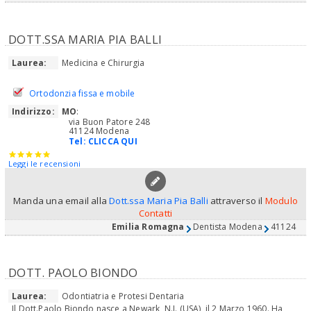
DOTT.SSA MARIA PIA BALLI
Laurea:
Medicina e Chirurgia
Ortodonzia fissa e mobile
Indirizzo:
MO
:
via Buon Patore 248
41124 Modena
Tel:
CLICCA QUI
Leggi le recensioni
Manda una email alla
Dott.ssa Maria Pia Balli
attraverso il
Modulo
Contatti
Emilia Romagna
Dentista Modena
41124
DOTT. PAOLO BIONDO
Laurea:
Odontiatria e Protesi Dentaria
Il Dott.Paolo Biondo nasce a Newark, N.J. (USA), il 2 Marzo 1960. Ha