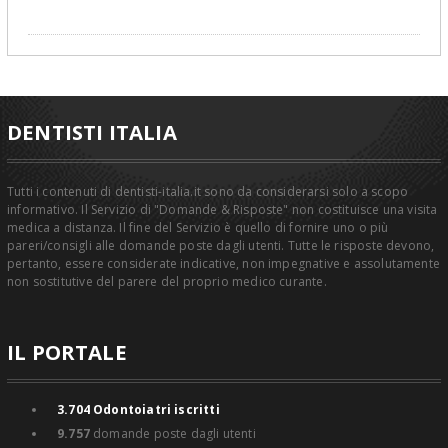
DENTISTI ITALIA
Tutti i contenuti di dentisti-italia.it sono da considerarsi solo a scopo
informativo. Il Servizio di "Domande & Risposte" non costituisce una visita
medica a distanza. Il fine del Servizio è quello di fornire uno o più
pareri/consigli alle domande poste dagli utenti. Tutte le risposte devono,
pertanto, essere considerate indicative, non impegnative e assolutamente
non sostitutive del parere del proprio medico curante.
IL PORTALE
3.704
Odontoiatri iscritti
9.757
domande poste dagli utenti