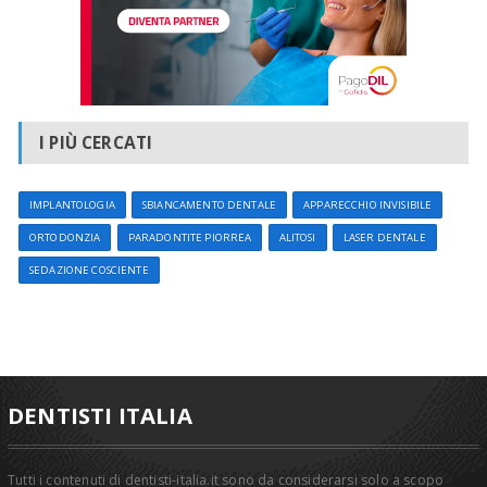
I PIÙ CERCATI
IMPLANTOLOGIA
SBIANCAMENTO DENTALE
APPARECCHIO INVISIBILE
ORTODONZIA
PARADONTITE PIORREA
ALITOSI
LASER DENTALE
SEDAZIONE COSCIENTE
DENTISTI ITALIA
Tutti i contenuti di dentisti-italia.it sono da considerarsi solo a scopo