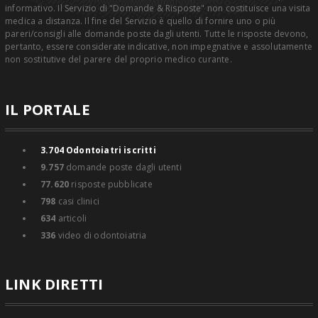
informativo. Il Servizio di "Domande & Risposte" non costituisce una visita
medica a distanza. Il fine del Servizio è quello di fornire uno o più
pareri/consigli alle domande poste dagli utenti. Tutte le risposte devono,
pertanto, essere considerate indicative, non impegnative e assolutamente
non sostitutive del parere del proprio medico curante.
IL PORTALE
3.704
Odontoiatri iscritti
9.757
domande poste dagli utenti
77.620
risposte pubblicate
798
casi clinici
634
articoli
336
video di odontoiatria
LINK DIRETTI