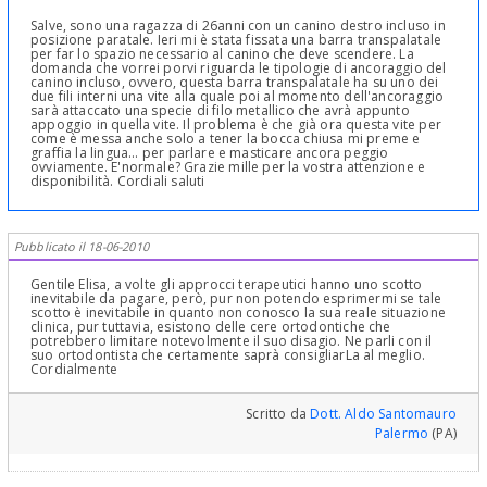
Salve, sono una ragazza di 26anni con un canino destro incluso in
posizione paratale. Ieri mi è stata fissata una barra transpalatale
per far lo spazio necessario al canino che deve scendere. La
domanda che vorrei porvi riguarda le tipologie di ancoraggio del
canino incluso, ovvero, questa barra transpalatale ha su uno dei
due fili interni una vite alla quale poi al momento dell'ancoraggio
sarà attaccato una specie di filo metallico che avrà appunto
appoggio in quella vite. Il problema è che già ora questa vite per
come è messa anche solo a tener la bocca chiusa mi preme e
graffia la lingua... per parlare e masticare ancora peggio
ovviamente. E'normale? Grazie mille per la vostra attenzione e
disponibilità. Cordiali saluti
Pubblicato il 18-06-2010
Gentile Elisa, a volte gli approcci terapeutici hanno uno scotto
inevitabile da pagare, però, pur non potendo esprimermi se tale
scotto è inevitabile in quanto non conosco la sua reale situazione
clinica, pur tuttavia, esistono delle cere ortodontiche che
potrebbero limitare notevolmente il suo disagio. Ne parli con il
suo ortodontista che certamente saprà consigliarLa al meglio.
Cordialmente
Scritto da
Dott. Aldo Santomauro
Palermo
(PA)