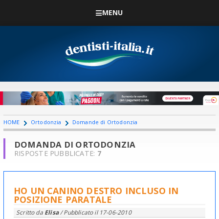
MENU
HOME
Ortodonzia
Domande di Ortodonzia
DOMANDA DI ORTODONZIA
RISPOSTE PUBBLICATE:
7
HO UN CANINO DESTRO INCLUSO IN
POSIZIONE PARATALE
Scritto da
Elisa
/ Pubblicato il
17-06-2010