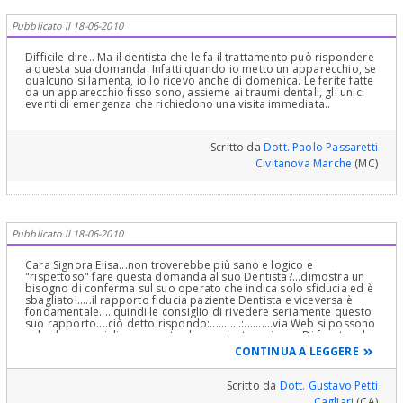
Pubblicato il 18-06-2010
Difficile dire.. Ma il dentista che le fa il trattamento può rispondere
a questa sua domanda. Infatti quando io metto un apparecchio, se
qualcuno si lamenta, io lo ricevo anche di domenica. Le ferite fatte
da un apparecchio fisso sono, assieme ai traumi dentali, gli unici
eventi di emergenza che richiedono una visita immediata..
Scritto da
Dott. Paolo Passaretti
Civitanova Marche
(MC)
Pubblicato il 18-06-2010
Cara Signora Elisa...non troverebbe più sano e logico e
"rispettoso" fare questa domanda al suo Dentista?...dimostra un
bisogno di conferma sul suo operato che indica solo sfiducia ed è
sbagliato!.....il rapporto fiducia paziente Dentista e viceversa è
fondamentale.....quindi le consiglio di rivedere seriamente questo
suo rapporto....ciò detto rispondo:...........:..........via Web si possono
solo dare consigli ...non certo diagnosi e terapie...:....Di fronte ad
un canino incluso la prima cosa è stabilirne la posizione…ossia se
CONTINUA A LEGGERE
esso sia vestibolare o palatale rispetto agli incisivi ed altri denti. Ci
sono varie tecniche, come fanno notare due colleghe studiose dei
Canini Inclusi, in un bellissimo lavoro le Dr.sse Alessandra Marino e
Scritto da
Dott. Gustavo Petti
Patrizia Massaro e, dico, l’OPT ( la panoramica che ha fatto non
Cagliari
(CA)