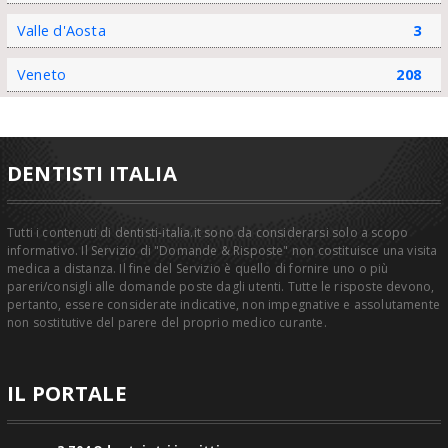
Valle d'Aosta
3
Veneto
208
DENTISTI ITALIA
Tutti i contenuti di dentisti-italia.it sono da considerarsi solo a scopo
informativo. Il Servizio di "Domande & Risposte" non costituisce una visita
medica a distanza. Il fine del Servizio è quello di fornire uno o più
pareri/consigli alle domande poste dagli utenti. Tutte le risposte devono,
pertanto, essere considerate indicative, non impegnative e assolutamente
non sostitutive del parere del proprio medico curante.
IL PORTALE