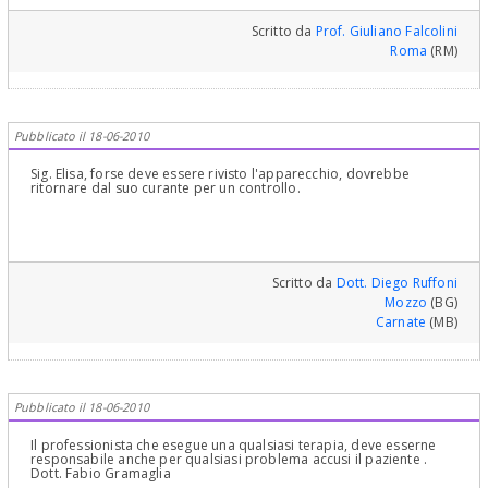
Clinici Complessi ed Ortodonzia e Pedodonzia la figlia Claudia
necessario un arco esterno o linguale che solidarizzi tutti i denti
Petti, in Cagliari.
dell'arcata per creare un ancoraggio sufficiente a far erompere il
Scritto da
Prof. Giuliano Falcolini
canino, dente molto forte che richiede quindi un ancoraggio
Roma
(RM)
sufficiente. Ponga comunque la domanda al suo dentista, ma gli
chieda anche se sia uno specialista in ortodonzia. I trattamenti
ortodontici è bene che siano eseguiti da specialisti e non da
dentisti generalisti che potrebbero non avere la necessaria
esperienza. Può anche chiedere all'Ordine dei medici e degli
odontoiatri della sua provincia se il suo dentista è specialista in
Pubblicato il 18-06-2010
ortodonzia oppure no. L'Ordine professionale è un ente pubblico
posto a tutela degli utenti e le dovrebbe rispondere con solerzia
ed esattezza. Può reperirlo facilmente sull'elenco telefonico
Sig. Elisa, forse deve essere rivisto l'apparecchio, dovrebbe
ritornare dal suo curante per un controllo.
Scritto da
Dott. Diego Ruffoni
Mozzo
(BG)
Carnate
(MB)
Pubblicato il 18-06-2010
Il professionista che esegue una qualsiasi terapia, deve esserne
responsabile anche per qualsiasi problema accusi il paziente .
Dott. Fabio Gramaglia