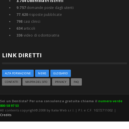
3.704
Odontoiatri iscritti
9.757
domande poste dagli utenti
77.620
risposte pubblicate
798
casi clinici
634
articoli
336
video di odontoiatria
LINK DIRETTI
ALTA FORMAZIONE
NEWS
GLOSSARIO
CONTATTI
MAPPA DEL SITO
PRIVACY
FAQ
Sei un Dentista? Per una consulenza gratuita chiama il
numero verde
800 58 97 53
All contents copyright© 2008 by Italia Web s.r.l. | P.I. e C.F. 10272711002 |
Credits