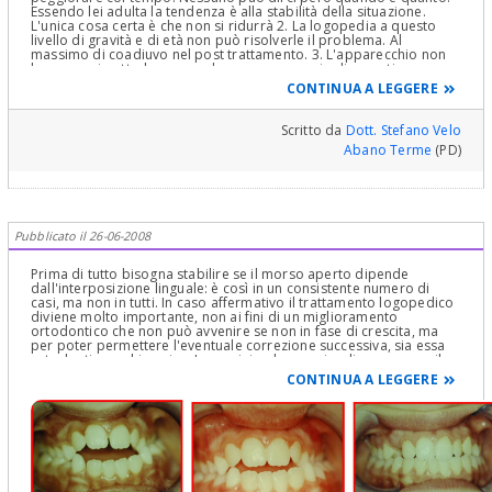
Essendo lei adulta la tendenza è alla stabilità della situazione.
L'unica cosa certa è che non si ridurrà 2. La logopedia a questo
livello di gravità e di età non può risolverle il problema. Al
massimo di coadiuvo nel post trattamento. 3. L'apparecchio non
ha senso rimetterlo se non dopo un approccio diagnostico e
probabilmente terapeutico più completo e approfondito di tipo
CONTINUA A LEGGERE
interdisciplinare (Chirurgo, Gnatologo Ortodontista). Se ha già
avuto un NON buon esito dal primo trattamneto ortodontico, mi
guarderei bene dal ripeterlo " tout court " indipendentemente dal
Scritto da
Dott. Stefano Velo
quando Distinti saluti
Abano Terme
(PD)
Pubblicato il 26-06-2008
Prima di tutto bisogna stabilire se il morso aperto dipende
dall'interposizione linguale: è così in un consistente numero di
casi, ma non in tutti. In caso affermativo il trattamento logopedico
diviene molto importante, non ai fini di un miglioramento
ortodontico che non può avvenire se non in fase di crescita, ma
per poter permettere l'eventuale correzione successiva, sia essa
ortodontica o chirurgica. Immagini, ad esempio, di correggere il
difetto chirurgicamente: bel taglietto sul mascellare,
CONTINUA A LEGGERE
riposizionamento dello stesso, viti di titanio etc. Tutto bello. Ma lei,
dopo, continua a spingere, per 1400 volte al giorno, 1
chilogrammo a volta, con la lingua sui denti. Continui ad
immaginare cosa può succedere. Chieda in giro cosa significa
"recidiva post-chirurgica" e se provoca qualche problemino. Lo
stesso discorso vale per l'ortodonzia. Se NON ha avuto un buon
esito dal trattamento ortodontico precedente, un motivo ci sarà: è
poi tanto difficile immaginare quale ?