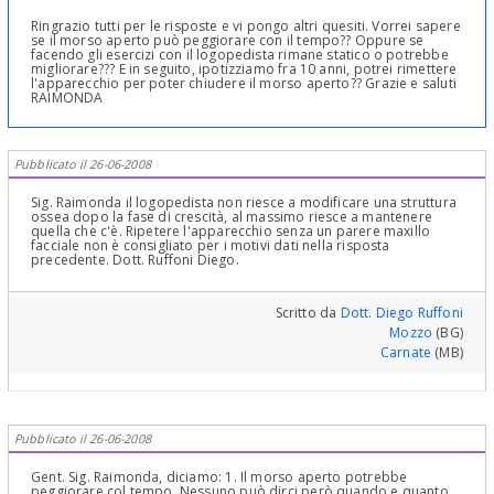
Ringrazio tutti per le risposte e vi pongo altri quesiti. Vorrei sapere
se il morso aperto può peggiorare con il tempo?? Oppure se
facendo gli esercizi con il logopedista rimane statico o potrebbe
migliorare??? E in seguito, ipotizziamo fra 10 anni, potrei rimettere
l'apparecchio per poter chiudere il morso aperto?? Grazie e saluti
RAIMONDA
Pubblicato il 26-06-2008
Sig. Raimonda il logopedista non riesce a modificare una struttura
ossea dopo la fase di crescità, al massimo riesce a mantenere
quella che c'è. Ripetere l'apparecchio senza un parere maxillo
facciale non è consigliato per i motivi dati nella risposta
precedente. Dott. Ruffoni Diego.
Scritto da
Dott. Diego Ruffoni
Mozzo
(BG)
Carnate
(MB)
Pubblicato il 26-06-2008
Gent. Sig. Raimonda, diciamo: 1. Il morso aperto potrebbe
peggiorare col tempo. Nessuno può dirci però quando e quanto.