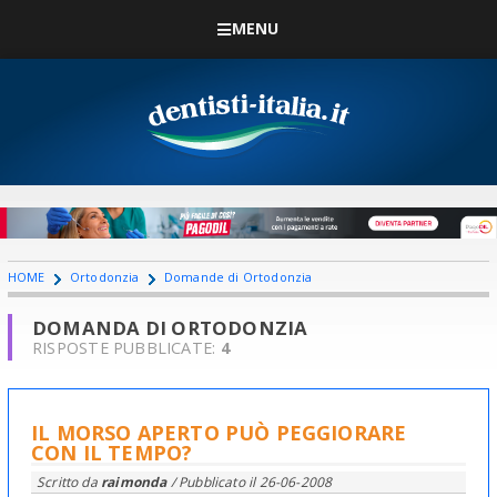
MENU
HOME
Ortodonzia
Domande di Ortodonzia
DOMANDA DI ORTODONZIA
RISPOSTE PUBBLICATE:
4
IL MORSO APERTO PUÒ PEGGIORARE
CON IL TEMPO?
Scritto da
raimonda
/ Pubblicato il
26-06-2008