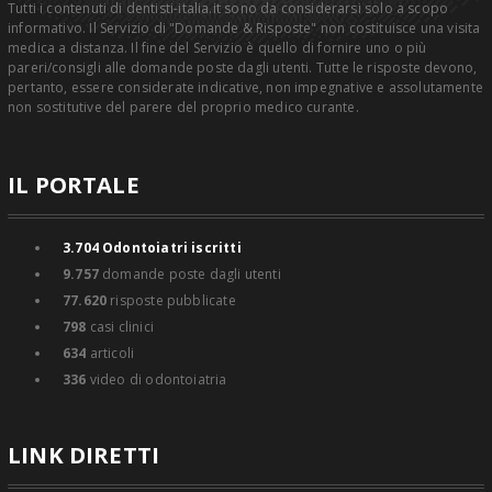
Tutti i contenuti di dentisti-italia.it sono da considerarsi solo a scopo
informativo. Il Servizio di "Domande & Risposte" non costituisce una visita
medica a distanza. Il fine del Servizio è quello di fornire uno o più
pareri/consigli alle domande poste dagli utenti. Tutte le risposte devono,
pertanto, essere considerate indicative, non impegnative e assolutamente
non sostitutive del parere del proprio medico curante.
IL PORTALE
3.704
Odontoiatri iscritti
9.757
domande poste dagli utenti
77.620
risposte pubblicate
798
casi clinici
634
articoli
336
video di odontoiatria
LINK DIRETTI