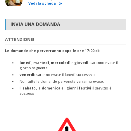
Vedi la scheda
INVIA UNA DOMANDA
ATTENZIONE!
Le domande che perverranno dopo le ore 17:00 di
:
lunedì
,
martedì
,
mercoledì
e
giovedì
: saranno evase il
giorno seguente;
venerdì
: saranno evase il lunedì successivo.
Non tutte le domande pervenute verranno evase.
Il
sabato
, la
domenica
e i
giorni festivi
il servizio è
sospeso