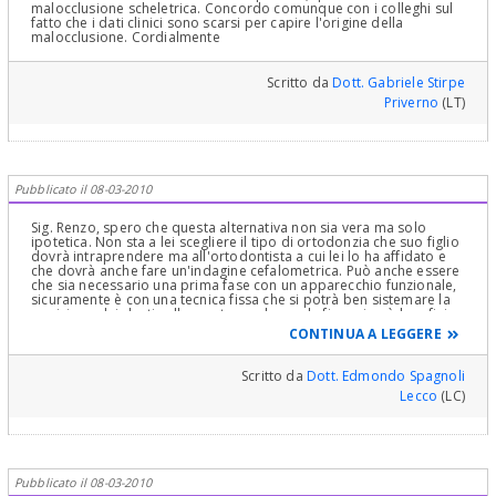
malocclusione scheletrica. Concordo comunque con i colleghi sul
fatto che i dati clinici sono scarsi per capire l'origine della
malocclusione. Cordialmente
Scritto da
Dott. Gabriele Stirpe
Priverno
(LT)
Pubblicato il 08-03-2010
Sig. Renzo, spero che questa alternativa non sia vera ma solo
ipotetica. Non sta a lei scegliere il tipo di ortodonzia che suo figlio
dovrà intraprendere ma all'ortodontista a cui lei lo ha affidato e
che dovrà anche fare un'indagine cefalometrica. Può anche essere
che sia necessario una prima fase con un apparecchio funzionale,
sicuramente è con una tecnica fissa che si potrà ben sistemare la
posizione dei denti sulle arcate e solo con la fissa si può ben finire
una terapia ortodontica. Cordiali saluti E.Spagnoli
CONTINUA A LEGGERE
Scritto da
Dott. Edmondo Spagnoli
Lecco
(LC)
Pubblicato il 08-03-2010