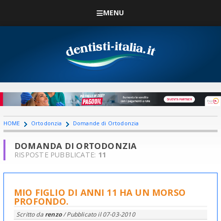
MENU
HOME
Ortodonzia
Domande di Ortodonzia
DOMANDA DI ORTODONZIA
RISPOSTE PUBBLICATE:
11
MIO FIGLIO DI ANNI 11 HA UN MORSO
PROFONDO.
Scritto da
renzo
/ Pubblicato il
07-03-2010