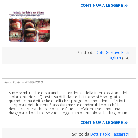
ortodontico che è il solo che permette di fare una corretta
CONTINUA A LEGGERE
diagnosi ed impostare una altrettanto corretta terapia...
Cordialmente, Gustavo Petti, Parodontologo in Cagliari,
Ortodonzia e Pedodonzia (la figlia Claudia Petti)
Scritto da
Dott. Gustavo Petti
Cagliari
(CA)
Pubblicato il 07-03-2010
A me sembra che ci sia anche la tendenza della interposizione del
labbro inferiore. Questo sa di II classe. Lei forse si è sbagliato
quando ci ha detto che quelli che sporgono sono i denti inferiori.
La riposta del dr. Petti è assolutamente condivisibile perchè lei
deve accertarsi che siano state fatte le cefalometrie e non una
diagnosi ad occhio.. Se vuole legga il mio articolo sulla diagnosi in
ortodonzia su questo sito. Io vista la situazione propendo
nettamente per il mobile perchè il fisso non rispetta l'ATM in una
CONTINUA A LEGGERE
situazione come me la sto.. immaginando.
Scritto da
Dott. Paolo Passaretti