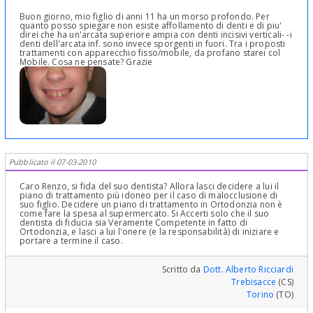
Buon giorno, mio figlio di anni 11 ha un morso profondo. Per
quanto posso spiegare non esiste affollamento di denti e di piu'
direi che ha un'arcata superiore ampia con denti incisivi verticali- -i
denti dell'arcata inf. sono invece sporgenti in fuori. Tra i proposti
trattamenti con apparecchio fisso/mobile, da profano starei col
Mobile. Cosa ne pensate? Grazie
Pubblicato il 07-03-2010
Caro Renzo, si fida del suo dentista? Allora lasci decidere a lui il
piano di trattamento più idoneo per il caso di malocclusione di
suo figlio. Decidere un piano di trattamento in Ortodonzia non è
come fare la spesa al supermercato. Si Accerti solo che il suo
dentista di fiducia sia Veramente Competente in fatto di
Ortodonzia, e lasci a lui l'onere (e la responsabilità) di iniziare e
portare a termine il caso.
Scritto da
Dott. Alberto Ricciardi
Trebisacce
(CS)
Torino
(TO)