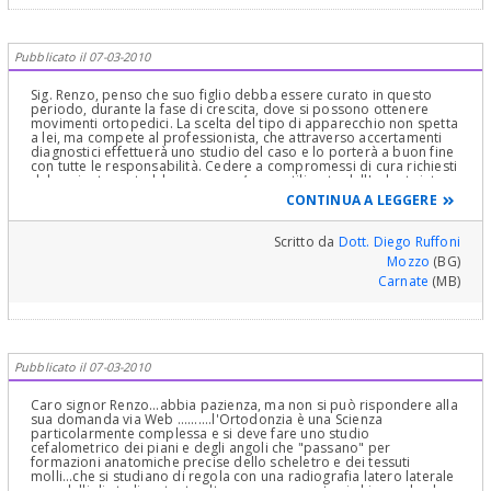
Pubblicato il 07-03-2010
Sig. Renzo, penso che suo figlio debba essere curato in questo
periodo, durante la fase di crescita, dove si possono ottenere
movimenti ortopedici. La scelta del tipo di apparecchio non spetta
a lei, ma compete al professionista, che attraverso accertamenti
diagnostici effettuerà uno studio del caso e lo porterà a buon fine
con tutte le responsabilità. Cedere a compromessi di cura richiesti
dal paziente, potrebbe essere un’arma utilizzata dall'odontoiatra
per non assumersi tutte le responsabilità.
CONTINUA A LEGGERE
Scritto da
Dott. Diego Ruffoni
Mozzo
(BG)
Carnate
(MB)
Pubblicato il 07-03-2010
Caro signor Renzo...abbia pazienza, ma non si può rispondere alla
sua domanda via Web ..........l'Ortodonzia è una Scienza
particolarmente complessa e si deve fare uno studio
cefalometrico dei piani e degli angoli che "passano" per
formazioni anatomiche precise dello scheletro e dei tessuti
molli...che si studiano di regola con una radiografia latero laterale
...modelli di studio e tanto altro ancora...questo si chiama check up