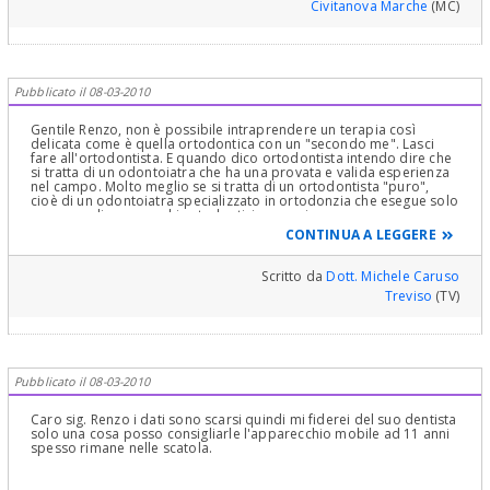
Civitanova Marche
(MC)
Pubblicato il 08-03-2010
Gentile Renzo, non è possibile intraprendere un terapia così
delicata come è quella ortodontica con un "secondo me". Lasci
fare all'ortodontista. E quando dico ortodontista intendo dire che
si tratta di un odontoiatra che ha una provata e valida esperienza
nel campo. Molto meglio se si tratta di un ortodontista "puro",
cioè di un odontoiatra specializzato in ortodonzia che esegue solo
cure con gli apparecchi ortodontici e non si occupa
dell'odontoiatria generale. Cordialità.
CONTINUA A LEGGERE
Scritto da
Dott. Michele Caruso
Treviso
(TV)
Pubblicato il 08-03-2010
Caro sig. Renzo i dati sono scarsi quindi mi fiderei del suo dentista
solo una cosa posso consigliarle l'apparecchio mobile ad 11 anni
spesso rimane nelle scatola.