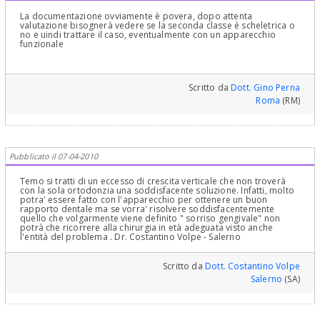
La documentazione ovviamente è povera, dopo attenta
valutazione bisognerà vedere se la seconda classe è scheletrica o
no e uindi trattare il caso, eventualmente con un apparecchio
funzionale
Scritto da
Dott. Gino Perna
Roma
(RM)
Pubblicato il 07-04-2010
Temo si tratti di un eccesso di crescita verticale che non troverà
con la sola ortodonzia una soddisfacente soluzione. Infatti, molto
potra' essere fatto con l'apparecchio per ottenere un buon
rapporto dentale ma se vorra' risolvere soddisfacentemente
quello che volgarmente viene definito " sorriso gengivale" non
potrà che ricorrere alla chirurgia in età adeguata visto anche
l'entità del problema . Dr. Costantino Volpe - Salerno
Scritto da
Dott. Costantino Volpe
Salerno
(SA)