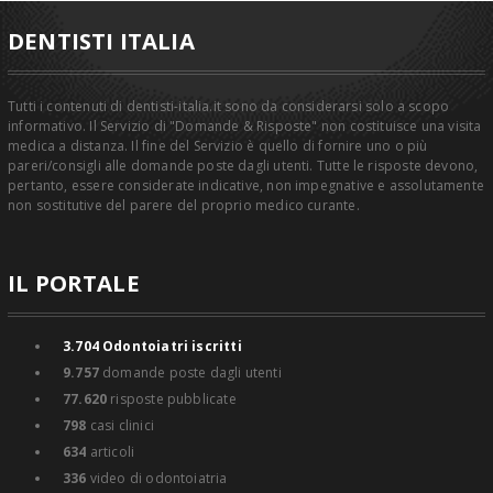
DENTISTI ITALIA
Tutti i contenuti di dentisti-italia.it sono da considerarsi solo a scopo
informativo. Il Servizio di "Domande & Risposte" non costituisce una visita
medica a distanza. Il fine del Servizio è quello di fornire uno o più
pareri/consigli alle domande poste dagli utenti. Tutte le risposte devono,
pertanto, essere considerate indicative, non impegnative e assolutamente
non sostitutive del parere del proprio medico curante.
IL PORTALE
3.704
Odontoiatri iscritti
9.757
domande poste dagli utenti
77.620
risposte pubblicate
798
casi clinici
634
articoli
336
video di odontoiatria