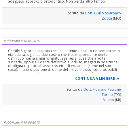
adeguato approccio ortodontico. Non perda altro tempo.
soprattutto uno studio a "tavolino" dei problemi da correggere; è
come una progettazione matematica di una espressione, di un
problema che la cui soluzione è in una sequenza di espressioni ,
numeri e dati e, chiedere quello che chiede lei per l'ortodonzia,
Scritto da
Dott. Giulio Sbarbaro
sarebbe come chiedere ad un matematico il risultato di un
Zocca
(MO)
problema senza fargli fare tutti i "passaggi" che lo possano
portare alla soluzione richiesta. Vede, siamo entrati in concetti
complessi! Come posso risponderle, Professionalmente, quindi? Il
suo Dentista invece può e Deve e se non sapesse, la dovrebbe
inviare a chi è capace ad affrontare questo "problema"! Lasciarla
così, senza fare niente ma "aspettando" non si sa cosa, è
Pubblicato il 16-06-2015
veramente incredibile! Non c'è niente di male se non lo sapesse
affrontare. Non si può mica sempre "conoscere tutto"! Cari saluti
Gentile Signorina, sappia che se un dente deciduo rimane anche in
età adulta, significa due cose o che il corrispondente dente
definitivo non si è mai formato, agenesia, cosa che a volte
succede, oppure il dente definitivo è incluso, magari in posizione
obbligua rispetto all'asse corretto di eruzione. (come nel suo
caso). In una situazione di dente definitivo incluso, sono possibili
due evenienze, o il dente non uscirà mai, oppure, (come nel suo
caso), tenterà, in ritardo anche di anni, di uscire lungo il proprio
CONTINUA A LEGGERE
asse, che come già detto, è ovviamente storto. Pertanto in ogni
caso è indispensabile una terapia ortodontica, sia per guidare
l'eruzione del dente, sia per correggere una eventuale
Scritto da
Dott. Floriano Petrone
dislocazione degli altri denti. Al momento opportuno il dente
Torino
(TO)
deciduo sarà poi estratto ed al suo posto andrà quello definitivo,
ma resta il fatto che è indispesabile una terapia ortodontica.
Milano
(MI)
Pubblicato il 16-06-2015