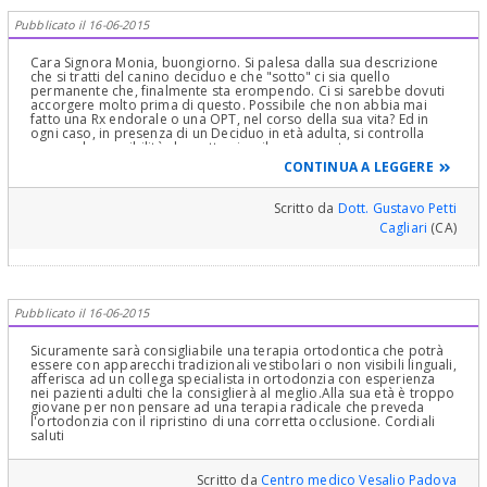
Pubblicato il 16-06-2015
Cara Signora Monia, buongiorno. Si palesa dalla sua descrizione
che si tratti del canino deciduo e che "sotto" ci sia quello
permanente che, finalmente sta erompendo. Ci si sarebbe dovuti
accorgere molto prima di questo. Possibile che non abbia mai
fatto una Rx endorale o una OPT, nel corso della sua vita? Ed in
ogni caso, in presenza di un Deciduo in età adulta, si controlla
sempre la possibilità che sotto ci sa il permanente per
programmare la eventuale terapia più idonea, trattandosi tra
CONTINUA A LEGGERE
l'altro proprio di un Canino che è, insieme ai primi molari , il dente
più importante di tutta l'arcata dentaria! Non vedo, ovviamente la
sua situazione clinica ma mi sembra ovvio che vada pianificato con
Scritto da
Dott. Gustavo Petti
un ceck up ortodontico ed una analisi Cefalomterica, il
Cagliari
(CA)
riposizionamento in arcata del canino permanente dopo avere
"estratto" quello deciduo. Per fare questo , se fosse erotto
completamente, si deve riportare in sede e creare lo spazio
giusto, il canino con l'Ortodonzia, Se fosse erotto solo
parzialmente o addirittura ancora incluso, si dovrebbe procedere
al riposizionamento sempre ortodontico ma con l'ausilio della
Pubblicato il 16-06-2015
Chirurgia. Personalmente di fronte ad un canino incluso la prima
cosa è stabilirne la posizione, ossia se esso sia vestibolare o
palatale rispetto agli incisivi ed altri denti. Ci sono varie tecniche,
Sicuramente sarà consigliabile una terapia ortodontica che potrà
come fanno notare due colleghe studiose dei Canini Inclusi, in un
essere con apparecchi tradizionali vestibolari o non visibili linguali,
bellissimo lavoro le Dr.sse Alessandra Marino e Patrizia Massaro
afferisca ad un collega specialista in ortodonzia con esperienza
e, dico, l’OPT ( la panoramica che ha fatto non serve a niente). Una
nei pazienti adulti che la consiglierà al meglio.Alla sua età è troppo
Rx occlusale Evidenzia i contorni del canino incluso che, se
giovane per non pensare ad una terapia radicale che preveda
posizionato all'interno della linea che idealmente unisce gli apici
l'ortodonzia con il ripristino di una corretta occlusione. Cordiali
degli altri denti, è palatale, mentre, se posto all'esterno, è
saluti
vestibolare. Regola della Posizione Vestibolare: Se l'angolazione
verticale del cono cambia di circa 20° in due lastre successive, il
Canino vestibolare si sposterà in direzione opposta alla fonte di
Scritto da
Centro medico Vesalio Padova
radiazioni. In caso contrario di canino palatale, esso si sposterà