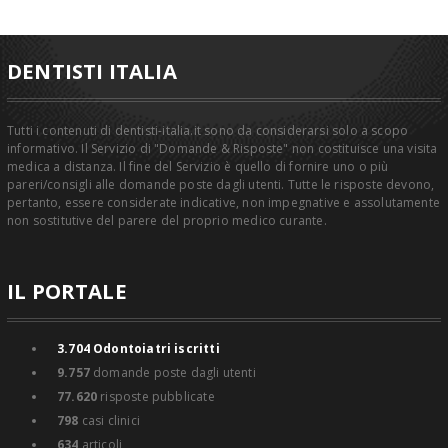
DENTISTI ITALIA
Tutti i contenuti di dentisti-italia.it sono da considerarsi solo a scopo
informativo. Il Servizio di "Domande & Risposte" non costituisce una visita
medica a distanza. Il fine del Servizio è quello di fornire uno o più
pareri/consigli alle domande poste dagli utenti. Tutte le risposte devono,
pertanto, essere considerate indicative, non impegnative e assolutamente
non sostitutive del parere del proprio medico curante.
IL PORTALE
3.704
Odontoiatri iscritti
9.757
domande poste dagli utenti
77.620
risposte pubblicate
798
casi clinici
634
articoli