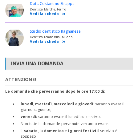
Dott. Costantino Strappa
Dentista Marche, Fermo
Vedi la scheda
Studio dentistico Ragnanese
Dentista Lombardia, Milano
Vedi la scheda
INVIA UNA DOMANDA
ATTENZIONE!
Le domande che perverranno dopo le ore 17:00 di
:
lunedì
,
martedì
,
mercoledì
e
giovedì
: saranno evase il
giorno seguente;
venerdì
: saranno evase il lunedì successivo.
Non tutte le domande pervenute verranno evase.
Il
sabato
, la
domenica
e i
giorni festivi
il servizio è
sospeso