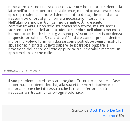
Buongiorno, Sono una ragazza di 24 anni e ho ancora un dente da
latte nell'arcata superiore. inizialmente, non mi provocava nessun
tipo di problema e anche il dentista mi ha detto, che non dando
nessun tipo di problema non era necessario intervenire.
Nell'ultimo anno perÃ², il canino definitivo Ã¨ cresciuto
completamente e non solo sta crescendo storto, ma sta anche
storcendo i denti dell arcata inferiore. Inoltre nell ultimo periodo
ho notato anche che le gengive sono piÃ¹ scure in corrispondenza
di questo problema. So che dovrÃ² andare comunque dal dentista,
ma prima volevo farmi un idea su come potrebbe venire risolta la
situazione; in sintesi volevo sapere se potrebbe bastare la
rimozione del dente da latte oppure se sia inevitabile mettere un
apparecchio. Grazie mille
Pubblicato il 16-06-2015
Il suo problema sarebbe stato meglio affrontarlo durante la fase
di permuta dei denti decidui, alla sua età se vorrà risolvere la
malocclusione che interessa anche l'arcata inferiore, sarà
necessario il trattamento ortognatodontico.
Scritto da
Dott. Paolo De Carli
Majano
(UD)