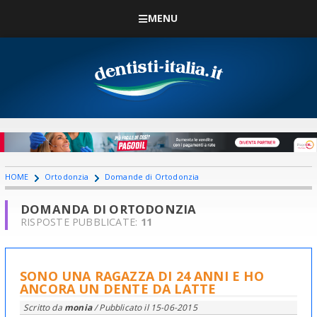
MENU
HOME
Ortodonzia
Domande di Ortodonzia
DOMANDA DI ORTODONZIA
RISPOSTE PUBBLICATE:
11
SONO UNA RAGAZZA DI 24 ANNI E HO
ANCORA UN DENTE DA LATTE
Scritto da
monia
/ Pubblicato il
15-06-2015