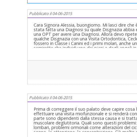
Pubblicato il 04-06-2015
Cara Signora Alessia, buongiorno. Mi lasci dire che è
stata fatta una Diagnosi su quale Disgnazia abbia
una OPT per avere una Diagnosi. Allora devo ripete
qualche Disgnazia con una Visita Ortodontica, Cec
fossero in Classe i Canini ed i primi molari, anche 
semirette che individuano dei piani e degli angoli in
ortodontica e che è compreso in più visite, rilievi 
correggere; è come una progettazione matematica d
una sequenza di espressioni , numeri e dati e, chie
chiedere ad un matematico il risultato di un proble
alla soluzione richiesta. Vede, siamo entrati in conc
profilo e di Fronte in rapporto 1:1 e ovviamente un
Ortodontica già descritta! Lei fa due affermazioni s
fare un operazione maxilofacciale per correggere i
maggiori pareri al riguardo”. Se le hanno consigliato
ogivale, Deve sapere che la "saldatura" delle sutur
Pubblicato il 04-06-2015
7 anni circa e anche prima e la sutura palatina medi
ai 13, 14 anni nei bambini. Quindi prima si inizia la 
Ovviamente anche in un adulto è possibile espandere
Prima di correggere il suo palato deve capire cosa 
punto di vista scheletrico è quindi necessario, nell
effettuare una visita miofunzionale e si renderà con
mascellare Le Fort di Tipo I. Ovvio che se ci si acco
parte sono dipendenti dalla stessa causa e si tra
potrebbe fare Ortodonzia senza intervento. Sare
muscolare deglutitoria. Quali sono questi problemi: q
se avesse un tavolato osseo vestibolare molto sott
lombari, problemi ormonali come alterazioni del ciclo
spostamento non "corporale" ma rotatorio degli inc
sonno, la attenzione, la concentrazione. C'è molto 
spesso affrontabili terapeuticamente sia funzion
intervento non se ne parla neppure. La prima cosa fa