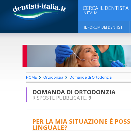
CERCA IL DENTISTA
IN ITALIA
IL FORUM DEI DENTISTI
HOME
Ortodonzia
Domande di Ortodonzia
DOMANDA DI ORTODONZIA
RISPOSTE PUBBLICATE:
9
PER LA MIA SITUAZIONE È POS
LINGUALE?