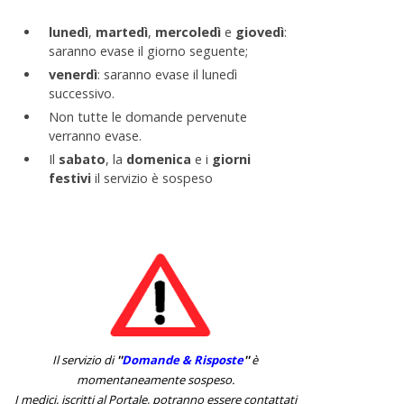
lunedì
,
martedì
,
mercoledì
e
giovedì
:
saranno evase il giorno seguente;
venerdì
: saranno evase il lunedì
successivo.
Non tutte le domande pervenute
verranno evase.
Il
sabato
, la
domenica
e i
giorni
festivi
il servizio è sospeso
Il servizio di
''
Domande & Risposte
''
è
momentaneamente sospeso.
I medici, iscritti al Portale, potranno essere contattati