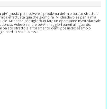
 piÃ¹ giusta per risolvere il problema del mio palato stretto e
mica effettuata qualche giorno fa. Mi chiedevo se per la mia
uale. Mi hanno consigliato di fare un operazione maxilofacciale
odonzia. Volevo sentire perÃ² maggiori pareri al riguardo,
 al palato stretto e affollamento denti possiedo: esempio
o cordiali saluti Alessia