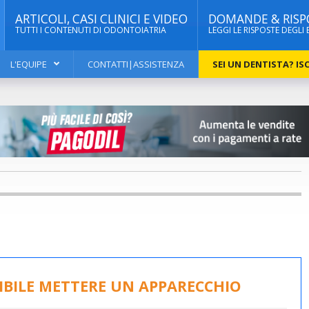
ARTICOLI, CASI CLINICI E VIDEO
DOMANDE & RISP
TUTTI I CONTENUTI DI ODONTOIATRIA
LEGGI LE RISPOSTE DEGLI 
L'EQUIPE
CONTATTI|ASSISTENZA
SEI UN DENTISTA? ISC
SIBILE METTERE UN APPARECCHIO