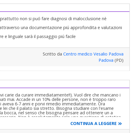
rattutto non si puó fare diagnosi di malocclusione nè
attraverso una documentazione piú approfondita e valutazioni
re e linguale sarà il passaggio piú facile
Scritto da
Centro medico Vesalio Padova
Padova
(PD)
gravi carie da curare immediatamente!!). Vuol dire che mancano i
mati mai. Accade in un 10% delle persone, non è troppo raro
i aveva 6-7 anni e porvi rimedio immediatamente. Ora
lei che il palato sia stretto. Bisogna studiare con l'esame
a la bocca, nel senso che bisogna pensare ad ottenere un a
ecessario. Non è assolutamente solo una questione di estetica,
 decenni che seguiranno..
CONTINUA A LEGGERE