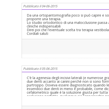
Pubblicato il 04-06-2015
Da una ortopantomografia poco si puó capire e sop
proporre una terapia.
Lo studio ortodontico di una malocclusione passa 
cliniche indispensabili
Direi poi che l'eventuale scelta tra terapia vestibola
Cordiali saluti
Pubblicato il 05-06-2015
C'è la agenesia degli incisivi laterali (e numerose 
due denti accanto ai canini perchè non si sono for
purtroppo. Doveva essere diagnosticato quando le
essendoci due denti in meno è probabile, come dice 
cefalometrico quale è la soluzione giusta per tutt
occlusione perfetta, qualunque sia l'apparecchio n
ma di durata della dentatura nel suo complesso nei