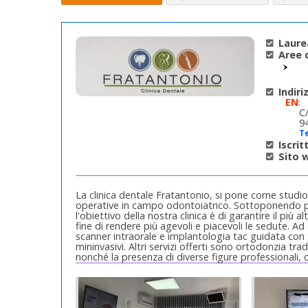
Laure
Aree d
Indiri
EN
:
C
9
Te
Iscrit
Sito 
La clinica dentale Fratantonio, si pone come studio
operative in campo odontoiatrico. Sottoponendo 
l'obiettivo della nostra clinica è di garantire il più 
fine di rendere più agevoli e piacevoli le sedute. Ad
scanner intraorale e implantologia tac guidata con te
mininvasivi. Altri servizi offerti sono ortodonzia tra
nonché la presenza di diverse figure professionali,