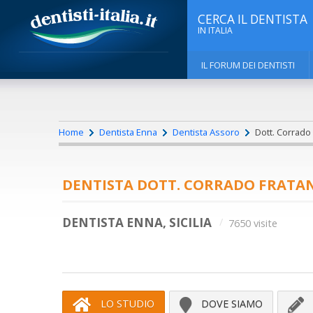
CERCA IL DENTISTA
IN ITALIA
IL FORUM DEI DENTISTI
Home
Dentista Enna
Dentista Assoro
Dott. Corrado 
DENTISTA DOTT. CORRADO FRATA
DENTISTA ENNA, SICILIA
7650 visite
LO STUDIO
DOVE SIAMO