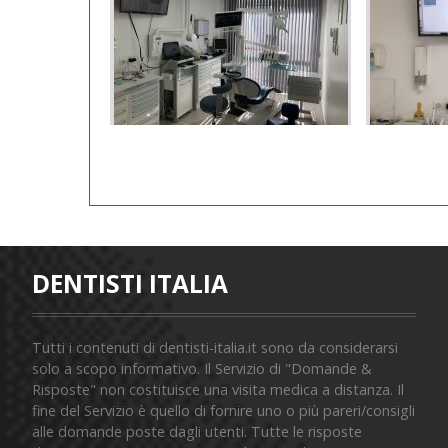
DENTISTI ITALIA
Tutti i contenuti di dentisti-italia.it sono da considerarsi
solo a scopo informativo. Il Servizio di "Domande &
Risposte" non costituisce una visita medica a distanza. Il
fine del Servizio è quello di fornire uno o più pareri/consigli
alle domande poste dagli utenti. Tutte le risposte