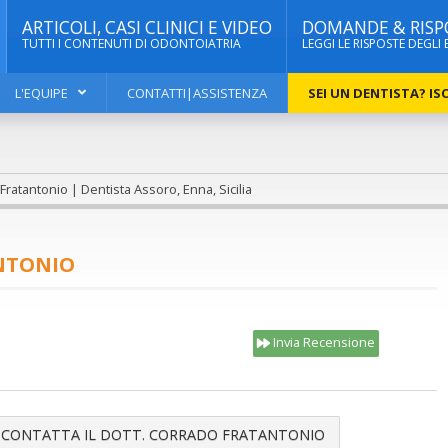
ARTICOLI, CASI CLINICI E VIDEO
DOMANDE & RISP
TUTTI I CONTENUTI DI ODONTOIATRIA
LEGGI LE RISPOSTE DEGLI 
L'EQUIPE
CONTATTI|ASSISTENZA
SEI UN DENTISTA? ISC
Fratantonio | Dentista Assoro, Enna, Sicilia
NTONIO
Invia Recensione
CONTATTA IL DOTT. CORRADO FRATANTONIO