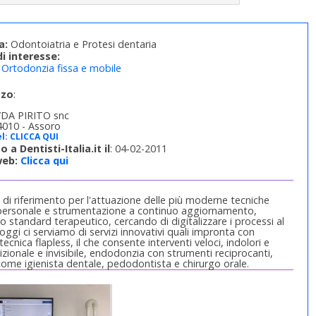
a:
Odontoiatria e Protesi dentaria
i interesse:
Ortodonzia fissa e mobile
zzo
:
/DA PIRITO snc
4010 - Assoro
l:
CLICCA QUI
to a Dentisti-Italia.it il
: 04-02-2011
web:
Clicca qui
 di riferimento per l'attuazione delle più moderne tecniche
personale e strumentazione a continuo aggiornamento,
alto standard terapeutico, cercando di digitalizzare i processi al
 oggi ci serviamo di servizi innovativi quali impronta con
cnica flapless, il che consente interventi veloci, indolori e
dizionale e invisibile, endodonzia con strumenti reciprocanti,
 come igienista dentale, pedodontista e chirurgo orale.