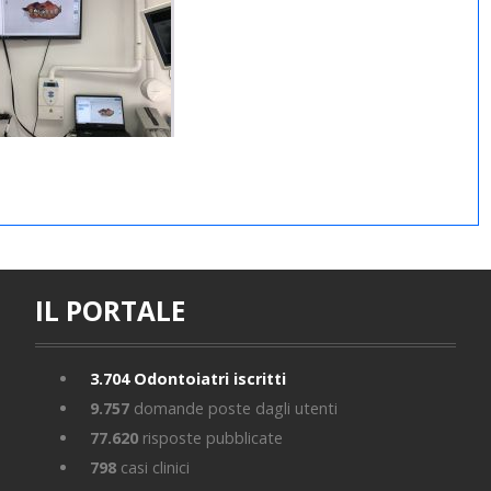
IL PORTALE
3.704
Odontoiatri iscritti
9.757
domande poste dagli utenti
77.620
risposte pubblicate
798
casi clinici