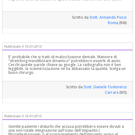
Scritto da
Dott. Armando Ponzi
Roma
(RM)
Pubblicato il 16-01-2013
E' probabile che si tratti di malocclusione dentale. Manovre di
"stretching mandibolare dinamico" potrebbero esserle di aiuto.
Cerchi queste parole chiave su google. La radiografia non è ben
leggibile, la scannerizzazione ne ha abbassato la qualità. Scelga un
buon chirurgo.
Scritto da
Dott. Daniele Tonlorenzi
Carrara
(MS)
Pubblicato il 16-01-2013
Gentile paziente i disturbi che accusa potrebbero essere dovuti a
una non totale integrazione sull'osso dell'impianto (
fibrointegrazione), o al posizionamento dell'impianto vicino al