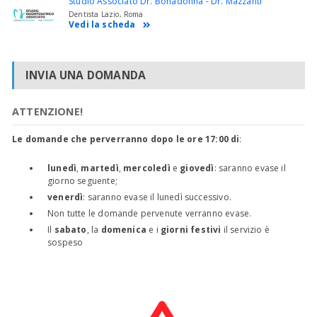
Studio Associato Dr. Bonadonna - Dr. Mazzanti
Dentista Lazio, Roma
Vedi la scheda
INVIA UNA DOMANDA
ATTENZIONE!
Le domande che perverranno dopo le ore 17:00 di
:
lunedì
,
martedì
,
mercoledì
e
giovedì
: saranno evase il
giorno seguente;
venerdì
: saranno evase il lunedì successivo.
Non tutte le domande pervenute verranno evase.
Il
sabato
, la
domenica
e i
giorni festivi
il servizio è
sospeso