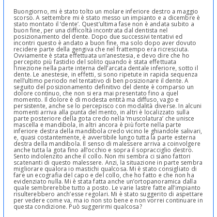
Buongiorno, mi è stato tolto un molare inferiore destro a maggio
scorso. A settembre mi è stato messo un impianto e a dicembre è
stato montato il ‘dente’. Quest’ultima fase non è andata subito a
buon fine, per una difficoltà incontrata dal dentista nel
posizionamento del dente. Dopo due successivi tentativi ed
incontri questo è andato a buon fine, ma solo dopo aver dovuto
recidere parte della gengiva che nel frattempo era ricresciuta.
Ovviamente è stata effettuata un’anestesia, e devo dire che ho
percepito più fastidio del solito quando è stata effettuata
l’iniezione nella parte interna dell’arcata dentale inferiore, sotto il
dente. Le anestesie, in effetti, si sono ripetute in rapida sequenza
nell’ultimo periodo nel tentativo di ben posizionare il dente. A
seguito del posizionamento definitivo del dente è comparso un
dolore continuo, che non si era mai presentato fino a quel
momento. Il dolore è di modesta entità ma diffuso, vago e
persistente, anche se lo percepisco con modalità diverse. In alcuni
momenti arriva alla punta del mento, in altri è localizzato sulla
parte posteriore della gota credo nella ‘muscolatura’ che unisce
mascella e mandibola, in altri ancora è più forte nella parte
inferiore destra della mandibola credo vicino le ghiandole salivari,
e, quasi costantemente, è avvertibile lungo tutta la parte esterna
destra della mandibola. Il senso di malessere arriva a coinvolgere
anche tutta la gota fino all’occhio e sopra il sopracciglio destro.
Sento indolenzito anche il collo. Non mi sembra ci siano fattori
scatenanti di questo malessere. Anzi, la situazione in parte sembra
migliorare qualora io mastichi qualcosa. Mi è stato consigliato di
fare un ecografia del capo e del collo, che ho fatto e che non ha
evidenziato nulla. Mi è stata fatta anche un’ortopanoramica dalla
quale sembrerebbe tutto a posto. Le varie lastre fatte all’impianto
risulterebbero anch’esse regolari. Mi è stato suggerito di aspettare
per vedere come va, ma io non sto bene e non vorrei continuare in
questa condizione. Può suggerirmi qualcosa?