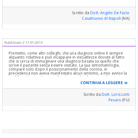
Scritto da
Dott. Angelo De Fazio
Casalnuovo di Napoli
(NA)
Pubblicato il 17-01-2013
Premetto, come altri colleghi, che una diagnosi online è sempre
alquanto riduttiva e può incappare in inesattezze dovute al fatto
che si cerca di immaginare una diagnosi basata su quello che
scrive il paziente senza essere visitato. La sua sintomatologia,
compare solo dopo il posizionamento della corona, in
precedenza non aveva manifestato alcun sintomo, a mio avviso la
problematica puo' essere di natura occlusale ovvero dovuta a
come i suoi denti toccano insieme, in quanto non va sottovalutato
CONTINUA A LEGGERE
che il suo cervello non e' in grado di "sentire" una corona su un
impianto come invece percepisce una corona su un dente
naturale, non avendo il primo il legamento parodontale e questo
Scritto da
Dott. Loris Lotti
può scatenare una sintomatologia algica muscolare scatenata
Pesaro
(PU)
magari da un piccolo precontatto, quindi le consiglierei anche io di
togliere la corona , e magari posizionare un provvisorio in resina
che le permetta comunque di masticare