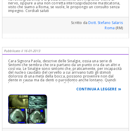
nervo, oppure a una non corretta intercuspidazione masticatoria,
visto che siamo a Roma, se vuole, le propongo un consulto senza
impegno. Cordiali saluti
Scritto da
Dott. Stefano Salaris
Roma
(RM)
Pubblicato il 16-01-2013
Cara Signora Paola, descrive delle Sinalgie, ossia una serie di
Sintomi che sembra che ora partano da un punto ora da un altri e
così via. Le Sinalgie sono sintomi che, praticamente, per incapacità
del nucleo caudato del cervello a cui arrivano tutti gli stimoli
dolorosi di una metà della bocca, possono provenire non dal
dente in causa ma da denti o parodonto anche lontano. Quindi
bisogna fare una accurata visita Odontoiatrica completa ed
accurata. Poi una visita Gnatologica e conservativo-endodontica
CONTINUA A LEGGERE
accurata ed una visita Parodontale e stia certa che si arriva ad una
diagnosi. Tenga inoltre presente che la visita Odontoiatrica deve
essere totale.Questa plurispecialità, ripeto e non mi stancherò mai
di ripeterlo, della visita che comprenda anche un sondaggio
parodontale totale e completo, deve essere parte costante in
qualsiasi Visita anche solo Generica Odontoiatrica per qualsiasi
motivo sia stata fatta e che in genere non viene mai fatta, invece,
purtroppo, specie nei centri Low Cost! Non si procede per tentativi
ma una terapia la si imposta solo dopo una Diagnosi ed una
Diagnosi ci deve essere per forza!Ha descritto sintomi che
possono essere parodontali o stomatologici di patologie orali,