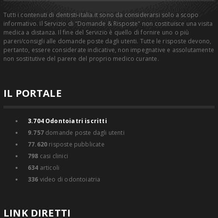
Tutti i contenuti di dentisti-italia.it sono da considerarsi solo a scopo
informativo. Il Servizio di "Domande & Risposte" non costituisce una visita
medica a distanza. Il fine del Servizio è quello di fornire uno o più
pareri/consigli alle domande poste dagli utenti. Tutte le risposte devono,
pertanto, essere considerate indicative, non impegnative e assolutamente
non sostitutive del parere del proprio medico curante.
IL PORTALE
3.704
Odontoiatri iscritti
9.757
domande poste dagli utenti
77.620
risposte pubblicate
798
casi clinici
634
articoli
336
video di odontoiatria
LINK DIRETTI