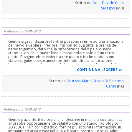
Scritto da
Dott. Davide Colla
Seregno
(MB)
Pubblicato il 16-01-2013
Gentile sig.ra, i disturbi riferiti si possono riferire ad una irritazione
del nervo alveolare inferiore, ma non solo, a tutta la branca del
nervo trigemino, dato che la biforcazione del V paio di nervi
cranici si divide in mascellare e mandibolare solo ad un certo
punto. Bisognerebbe vedere a che punto e in che modo sono
state eseguite queste anestesie, intendo dire la collocazione
topografica. Complessivamente Lei però non riporta gravi disturbi
della sensibilità, oppure scariche elettriche o altro, credo pertanto
CONTINUA A LEGGERE
che a parte gli antinfiammatori di cui qualcuno mirato, si possa
pensare come terapia a robuste dosi di vitamine e perché no,
anche massaggi locali per favorire la circolazione. La genesi del
Scritto da
Dott.ssa Maria Grazia Di Palermo
dolore è complessa. Un disturbo da compressione, o un'ischemia
Carini
(PA)
ripetuta possono determinare situazioni simili. Tenga presente
non sono situazioni irreversibili, in quanto il nervo è al suo posto e
integro. La dolenzia può anche essere il risultato di una sofferenza
muscolare. Non si scoraggi, e abbia pazienza. So che l'incubo di un
dolore improvviso non è il migliore compagno di viaggio, tuttavia
è mio parere che progressivamente i disturbi scompariranno. Non
Pubblicato il 16-01-2013
posso prescriverle -per i limiti di questo genere di consulti- alcun
farmaco, si ricordi però che nel caso delle nevralgie del trigemino
ci sono dei farmaci specifici. Molti cari saluti
Gentile paziente, il dolore che lei descrive in maniera così analitica
andrebbe opportunamente valutato con uno studio radiologico in
3D (CBCT), l'unico in grado di fornire più accurate informazioni su
impianto ed area ossea nel quale è stato inserito. Cordiali saluti