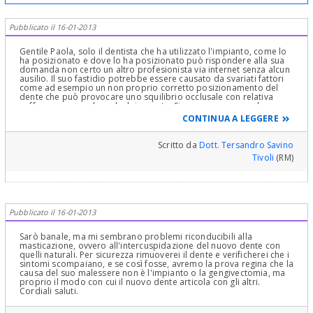
Pubblicato il 16-01-2013
Gentile Paola, solo il dentista che ha utilizzato l'impianto, come lo
ha posizionato e dove lo ha posizionato può rispondere alla sua
domanda non certo un altro profesionista via internet senza alcun
ausilio. Il suo fastidio potrebbe essere causato da svariati fattori
come ad esempio un non proprio corretto posizionamento del
dente che può provocare uno squilibrio occlusale con relativa
sofferenza muscolare che lei avverte. Siamo comunque nel campo
delle ipotesi non avendo alcun elemento di diagnosi. Le consiglio
CONTINUA A LEGGERE
di fare presente il problema persistente al suo dentista.
Probabilmente con dei piccoli aggiustamenti il problema potrà
risolversi. Cordialmente
Scritto da
Dott. Tersandro Savino
Tivoli
(RM)
Pubblicato il 16-01-2013
Sarò banale, ma mi sembrano problemi riconducibili alla
masticazione, ovvero all'intercuspidazione del nuovo dente con
quelli naturali. Per sicurezza rimuoverei il dente e verificherei che i
sintomi scompaiano, e se così fosse, avremo la prova regina che la
causa del suo malessere non è l'impianto o la gengivectomia, ma
proprio il modo con cui il nuovo dente articola con gli altri.
Cordiali saluti.