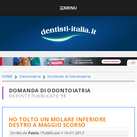
MENU
HOME
Odontoiatria
Domande di Odontoiatria
DOMANDA DI ODONTOIATRIA
RISPOSTE PUBBLICATE:
11
HO TOLTO UN MOLARE INFERIORE
DESTRO A MAGGIO SCORSO
Scritto da
Paola
/ Pubblicato il
16-01-2013