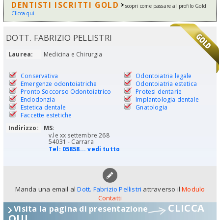
DENTISTI ISCRITTI GOLD
scopri come passare al profilo Gold.
Clicca qui
DOTT. FABRIZIO PELLISTRI
Laurea:
Medicina e Chirurgia
Conservativa
Odontoiatria legale
Emergenze odontoiatriche
Odontoiatria estetica
Pronto Soccorso Odontoiatrico
Protesi dentarie
Endodonzia
Implantologia dentale
Estetica dentale
Gnatologia
Faccette estetiche
Indirizzo:
MS
:
v.le xx settembre 268
54031 - Carrara
Tel:
05858... vedi tutto
Manda una email al
Dott. Fabrizio Pellistri
attraverso il
Modulo
Contatti
CLICCA
Visita la pagina di presentazione
QUI