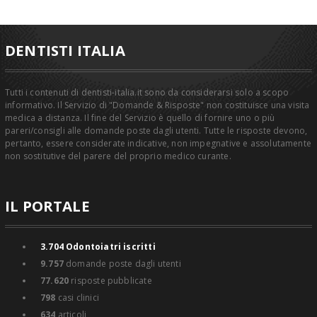
DENTISTI ITALIA
Tutti i contenuti di dentisti-italia.it sono da considerarsi solo a scopo
informativo. Il Servizio di "Domande & Risposte" non costituisce una visita
medica a distanza. Il fine del Servizio è quello di fornire uno o più
pareri/consigli alle domande poste dagli utenti. Tutte le risposte devono,
pertanto, essere considerate indicative, non impegnative e assolutamente
non sostitutive del parere del proprio medico curante.
IL PORTALE
3.704
Odontoiatri iscritti
9.757
domande poste dagli utenti
77.620
risposte pubblicate
798
casi clinici
634
articoli