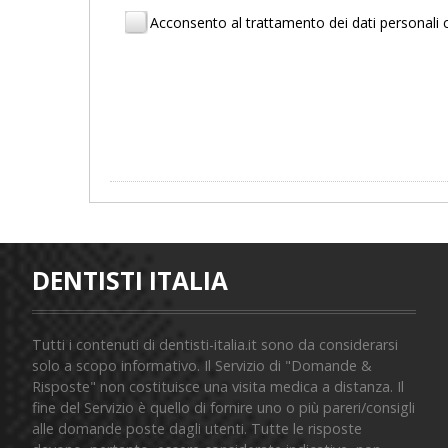
Acconsento al trattamento dei dati personal
DENTISTI ITALIA
Tutti i contenuti di dentisti-italia.it sono da considerarsi
solo a scopo informativo. Il Servizio di "Domande &
Risposte" non costituisce una visita medica a distanza. Il
fine del Servizio è quello di fornire uno o più pareri/consigli
alle domande poste dagli utenti. Tutte le risposte