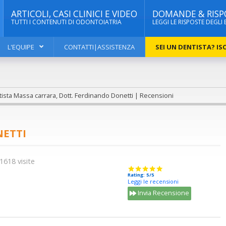
ARTICOLI, CASI CLINICI E VIDEO
DOMANDE & RISP
TUTTI I CONTENUTI DI ODONTOIATRIA
LEGGI LE RISPOSTE DEGLI 
L'EQUIPE
CONTATTI|ASSISTENZA
SEI UN DENTISTA? ISC
ista Massa carrara, Dott. Ferdinando Donetti | Recensioni
NETTI
1618 visite
Rating: 5/5
Leggi le recensioni
Invia Recensione