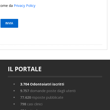
i come da
Privacy Policy
IL PORTALE
3.704
Odontoiatri iscritti
9.757
domande poste dagli utenti
77.620
risposte pubblicate
798
casi clinici