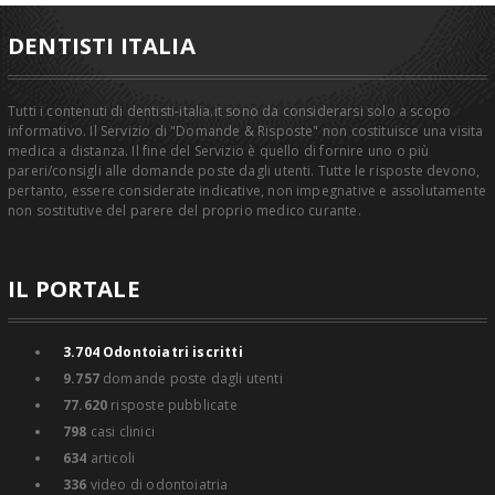
DENTISTI ITALIA
Tutti i contenuti di dentisti-italia.it sono da considerarsi solo a scopo
informativo. Il Servizio di "Domande & Risposte" non costituisce una visita
medica a distanza. Il fine del Servizio è quello di fornire uno o più
pareri/consigli alle domande poste dagli utenti. Tutte le risposte devono,
pertanto, essere considerate indicative, non impegnative e assolutamente
non sostitutive del parere del proprio medico curante.
IL PORTALE
3.704
Odontoiatri iscritti
9.757
domande poste dagli utenti
77.620
risposte pubblicate
798
casi clinici
634
articoli
336
video di odontoiatria