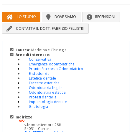
LO STUDIO
DOVE SIAMO
RECENSIONI
CONTATTA IL DOTT. FABRIZIO PELLISTRI
Laurea:
Medicina e Chirurgia
Aree di interesse:
Conservativa
Emergenze odontoiatriche
Pronto Soccorso Odontoiatrico
Endodonzia
Estetica dentale
Faccette estetiche
Odontoiatria legale
Odontoiatria estetica
Protesi dentarie
Implantologia dentale
Gnatologia
Indirizzo
:
MS
:
v.le xx settembre 268
54031 - Carrara