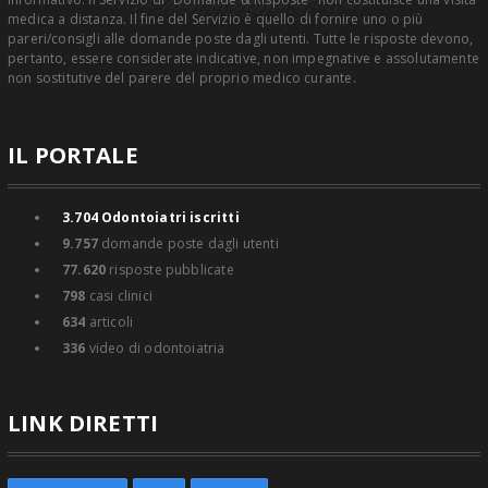
medica a distanza. Il fine del Servizio è quello di fornire uno o più
pareri/consigli alle domande poste dagli utenti. Tutte le risposte devono,
pertanto, essere considerate indicative, non impegnative e assolutamente
non sostitutive del parere del proprio medico curante.
IL PORTALE
3.704
Odontoiatri iscritti
9.757
domande poste dagli utenti
77.620
risposte pubblicate
798
casi clinici
634
articoli
336
video di odontoiatria
LINK DIRETTI