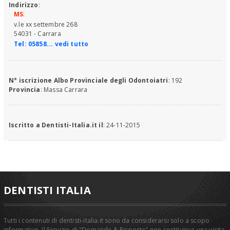
Indirizzo
:
MS
:
v.le xx settembre 268
54031 - Carrara
Tel:
05858... vedi tutto
N° iscrizione Albo Provinciale degli Odontoiatri
: 192
Provincia
: Massa Carrara
Iscritto a Dentisti-Italia.it il
: 24-11-2015
DENTISTI ITALIA
Tutti i contenuti di dentisti-italia.it sono da considerarsi solo a scopo
informativo. Il Servizio di "Domande & Risposte" non costituisce una visita