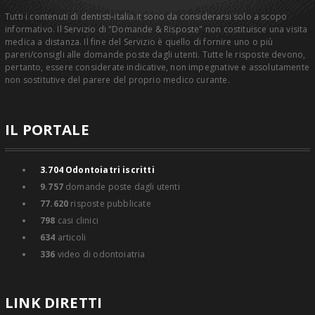
Tutti i contenuti di dentisti-italia.it sono da considerarsi solo a scopo
informativo. Il Servizio di "Domande & Risposte" non costituisce una visita
medica a distanza. Il fine del Servizio è quello di fornire uno o più
pareri/consigli alle domande poste dagli utenti. Tutte le risposte devono,
pertanto, essere considerate indicative, non impegnative e assolutamente
non sostitutive del parere del proprio medico curante.
IL PORTALE
3.704
Odontoiatri iscritti
9.757
domande poste dagli utenti
77.620
risposte pubblicate
798
casi clinici
634
articoli
336
video di odontoiatria
LINK DIRETTI