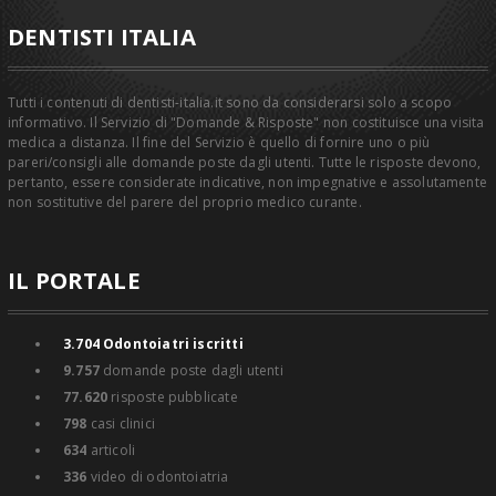
DENTISTI ITALIA
Tutti i contenuti di dentisti-italia.it sono da considerarsi solo a scopo
informativo. Il Servizio di "Domande & Risposte" non costituisce una visita
medica a distanza. Il fine del Servizio è quello di fornire uno o più
pareri/consigli alle domande poste dagli utenti. Tutte le risposte devono,
pertanto, essere considerate indicative, non impegnative e assolutamente
non sostitutive del parere del proprio medico curante.
IL PORTALE
3.704
Odontoiatri iscritti
9.757
domande poste dagli utenti
77.620
risposte pubblicate
798
casi clinici
634
articoli
336
video di odontoiatria