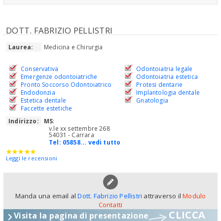
DOTT. FABRIZIO PELLISTRI
Laurea:
Medicina e Chirurgia
Conservativa
Odontoiatria legale
Emergenze odontoiatriche
Odontoiatria estetica
Pronto Soccorso Odontoiatrico
Protesi dentarie
Endodonzia
Implantologia dentale
Estetica dentale
Gnatologia
Faccette estetiche
Indirizzo:
MS
:
v.le xx settembre 268
54031 - Carrara
Tel:
05858... vedi tutto
Leggi le recensioni
Manda una email al
Dott. Fabrizio Pellistri
attraverso il
Modulo
Contatti
CLICCA
Visita la pagina di presentazione