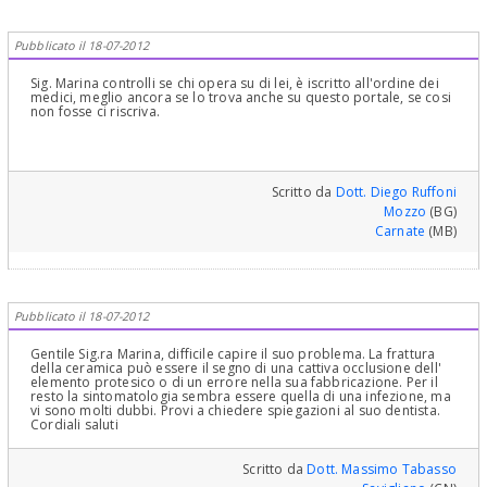
così per risponder e far vedere quanto si è bravi! Se poi la
spiegazione è incompleta e con terminologia poco comprensibile
per non dire incomprensibile, risponder diventa proprio un
Pubblicato il 18-07-2012
azzardo che potrebbe portare ad incomprensioni! Le consiglio di
sintetizzare il problema più importante, allegare macrofotografie
e Rx endorali e postare tutto sotto forma di poster con più foto
Sig. Marina controlli se chi opera su di lei, è iscritto all'ordine dei
per vedere se è possibile capire di più e risponderle!Non le dico
medici, meglio ancora se lo trova anche su questo portale, se cosi
di andare dal suo Dentista perchè evidentemente non si fida e in
non fosse ci riscriva.
ogni caso sembra che abbia l'abitudine se è vero quanto scrive di
incidere la gengiva, così senza spiegare al proprio paziente
perchè! L'unica cosa sicura che le posso dire è che lei ha il diritto
di sapere prima di un intervento di qualsivoglia natura tutto sul
perché e sul percome di tutto! Cosa che sembra non sia stata
fatta. Chieda quindi spiegazioni dettagliate o chieda un consulto
Scritto da
Dott. Diego Ruffoni
ad un bravo e noto Dentista della sua zona, ce ne sono tantissimi
Mozzo
(BG)
anche su questo portale. Tanti auguri.Cordialmente Gustavo Petti,
Carnate
(MB)
Parodontologia, Implantologia, Gnatologia e Riabilitazione Orale
Completa in Casi Clinici Complessi ed Ortodonzia e Pedodonzia la
figlia Claudia Petti, in Cagliari
Pubblicato il 18-07-2012
Gentile Sig.ra Marina, difficile capire il suo problema. La frattura
della ceramica può essere il segno di una cattiva occlusione dell'
elemento protesico o di un errore nella sua fabbricazione. Per il
resto la sintomatologia sembra essere quella di una infezione, ma
vi sono molti dubbi. Provi a chiedere spiegazioni al suo dentista.
Cordiali saluti
Scritto da
Dott. Massimo Tabasso