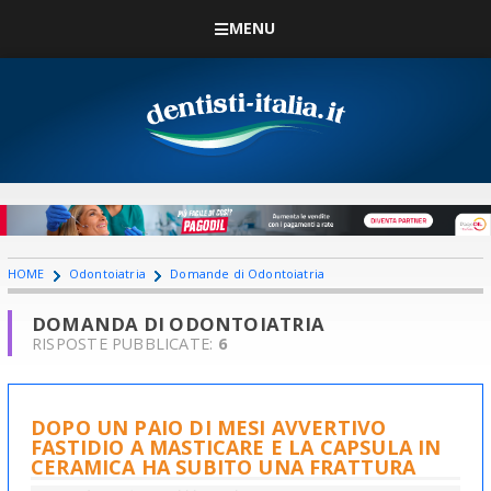
MENU
HOME
Odontoiatria
Domande di Odontoiatria
DOMANDA DI ODONTOIATRIA
RISPOSTE PUBBLICATE:
6
DOPO UN PAIO DI MESI AVVERTIVO
FASTIDIO A MASTICARE E LA CAPSULA IN
CERAMICA HA SUBITO UNA FRATTURA