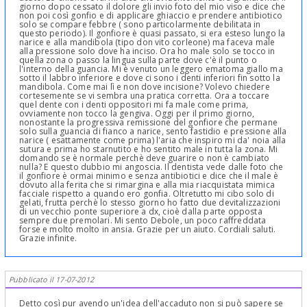
giorno dopo cessato il dolore gli invio foto del mio viso e dice che
non poi così gonfio e di applicare ghiaccio e prendere antibiotico
solo se compare febbre ( sono particolarmente debilitata in
questo periodo). Il gonfiore è quasi passato, si era esteso lungo la
narice e alla mandibola (tipo don vito corleone) ma faceva male
alla pressione solo dove ha inciso. Ora ho male solo se tocco in
quella zona o passo la lingua sulla parte dove c'è il punto o
l'interno della guancia. Mi è venuto un leggero ematoma giallo ma
sotto il labbro inferiore e dove ci sono i denti inferiori fin sotto la
mandibola. Come mai lì e non dove incisione? Volevo chiedere
cortesemente se vi sembra una pratica corretta. Ora a toccare
quel dente con i denti oppositori mi fa male come prima,
ovviamente non tocco la gengiva. Oggi per il primo giorno,
nonostante la progressiva remissione del gonfiore che permane
solo sulla guancia di fianco a narice, sento fastidio e pressione alla
narice ( esattamente come prima) l'aria che inspiro mi da' noia alla
sutura e prima ho starnutito e ho sentito male in tutta la zona. Mi
domando se è normale perchè deve guarire o non è cambiato
nulla? E questo dubbio mi angoscia. Il dentista vede dalle foto che
il gonfiore è ormai minimo e senza antibiotici e dice che il male è
dovuto alla ferita che si rimargina e alla mia riacquistata mimica
facciale rispetto a quando ero gonfia. Oltretutto mi cibo solo di
gelati, frutta perchè lo stesso giorno ho fatto due devitalizzazioni
di un vecchio ponte superiore a dx, cioè dalla parte opposta
sempre due premolari. Mi sento Debole, un poco raffreddata
forse e molto molto in ansia. Grazie per un aiuto. Cordiali saluti.
Grazie infinite.
Pubblicato il 17-07-2012
Detto così pur avendo un'idea dell'accaduto non si può sapere se