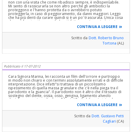
non con una visita che come ribadisco sempre, è indispensabile.
Mi sento di rassicurarla se non altro perché gli antibiotici la
proteggono e l'hanno protetta da o avrebbero potuto
proteggerla, in caso di peggioramento, da danni maggiori. Leggo
che ha più denti da curare quindi si è un po' trascurata. Unica cosa
che può fare in più, se non lo ha già fatto recentemente è ripetere
le analisi del sangue che periodicamente ciascun di noi dovrebbe
CONTINUA A LEGGERE
fare ma questo è un consiglio generale, ripeto la cosa migliore,
l'unica che può dare risposta è la visita odontoiatrica e medica per
altri eventuali disturbi, che poi magari possono indirizzarla da altri
Scritto da
Dott. Roberto Bruno
specialisti, ad esempio l'otorino etc etc. Rassicurandola le porgo
Tortona
(AL)
un sincero saluto. Bruno Dr. Roberto ( Tortona AL )
Pubblicato il 17-07-2012
Cara Signora Marina, lei racconta un film dell'orrore e purtroppo
in modo non chiaro e con termini assolutamente errati e di difficile
interpretazione. Dice infatti"si trattava di un piccolissimo
ispessimento di quella massa granulare che c'è nella piega tra il
parodonto e la guancia". Il parodonto non è altro che il tessuto di
sostegno del dente, ossia, osso, gengiva, ligamento alveolo
dentale e cemento radicolare. E basta! Probabilmente intendeva
riferirsi al "fornice che è la parte di gengiva costituita da mucosa
CONTINUA A LEGGERE
alveolare elastiche e violacea che si riflette dalla gengiva aderente
rosa che sta intorno ai denti, sulla guancia a formare appunto il
fornice. Ora pieghe tra la gengiva aderente e la guancia non
Scritto da
Dott. Gustavo Petti
esistono. Possono esistere dei frenuli e delle inserzioni muscolari
Cagliari
(CA)
o tendinee, ma in ogni caso il termine granulare da lei usato non
capisco cosa possa essere! E così via per tutto il lungo racconto. E'
già quasi impossibile dare risposte sensate e quindi utili e non