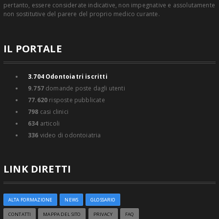
pertanto, essere considerate indicative, non impegnative e assolutamente
non sostitutive del parere del proprio medico curante.
IL PORTALE
3.704
Odontoiatri iscritti
9.757
domande poste dagli utenti
77.620
risposte pubblicate
798
casi clinici
634
articoli
336
video di odontoiatria
LINK DIRETTI
ALTA FORMAZIONE
NEWS
GLOSSARIO
CONTATTI
MAPPA DEL SITO
PRIVACY
FAQ