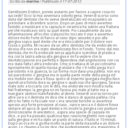
Scritto da
marina
/ Pubblicato il
17-07-2012
Gentilissimi Dottori, potete aiutarmi per favore a capire cosa mi
succede? Ecco la mia avventura odontogena. Venerdì scorso sono
stata dal dentista che mi aveva devitalizzato ed incapsulato un
premolare a dicembre scorso. Dopo un paio di mesi avvertivo
fastidio a masticare e la capsula in ceramica ha subito una frattura
perchè masticavo solo su quel dente. Poi casualmente da una
infiammazione all'occhio (calazio) ho toccato il viso e avvertivo
dolore molto forte di fianco al naso (tipo sinusite) e poi alla
gengiva sopra quel dente che era intoccabile per il dolore non
rossa o gonfia. Mi recavo da un altro dentista che da endorale mi
diceva che non era stato devitalizzatp fino in fondo. Torno dal mio
dentista che mi fa endorale senza applicare scatolina di plastica
ma con la lastra adesa alla gengiva e mi fa vedere che la
devitalizzazione era perfetta e dipendeva dall angolazione con cui
era stata fatta l altra endorale. Cmq si trattava di un piccolissimo
ispessimento di quella massa granulare che c'è nella piega tra il
parodonto e la guancia, la cui forma ricordava una pallina. non era
sul parodonto o gengiva ma in quella parte molle della piega ed
era mobile non dura e fissa. spero di essermi spiegata meglio.Non
quindi una fistola dura su gengiva o qualcosa che spurgava, faceva
male solo a toccarla con le dita. ma endorale non mostra nulla.
Nel frattempo la gengiva nn mi faceva più male al tatto ma a
mangiare sentivo male/fastidio al dente. Venerdì scorso torno per
altre cure e il dentista mi dice che è stanco di questa pallina ( tra
altro ho fatto rx facciale non c era sinusite benchè io avvertissi
spesso una forte pressione al naso , narice secca e il dolore finiva
sempre all apice di quel dente) e mi incide la gengiva con punture
dolorosissime di anestetico , aspira una specie di capsula mi
dice...e poi ha passato qualcosa tipo rasoio/seghetto non saprei
sulla gengiva e mi ha dato un punto di sutura. Il tutto in 10 minuti.
Dopo un ora mi si gonfia molto la parte della mascella e un dolore
acuto. Lo chiamo e lui mi dice che evidentemente era granuloma. Il