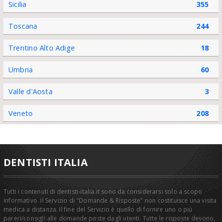
Sicilia
355
Toscana
244
Trentino Alto Adige
18
Umbria
60
Valle d'Aosta
3
Veneto
208
DENTISTI ITALIA
Tutti i contenuti di dentisti-italia.it sono da considerarsi solo a scopo
informativo. Il Servizio di "Domande & Risposte" non costituisce una visita
medica a distanza. Il fine del Servizio è quello di fornire uno o più
pareri/consigli alle domande poste dagli utenti. Tutte le risposte devono,