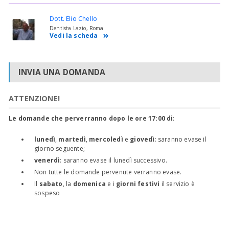
Dott. Elio Chello
Dentista Lazio, Roma
Vedi la scheda
INVIA UNA DOMANDA
ATTENZIONE!
Le domande che perverranno dopo le ore 17:00 di
:
lunedì
,
martedì
,
mercoledì
e
giovedì
: saranno evase il
giorno seguente;
venerdì
: saranno evase il lunedì successivo.
Non tutte le domande pervenute verranno evase.
Il
sabato
, la
domenica
e i
giorni festivi
il servizio è
sospeso