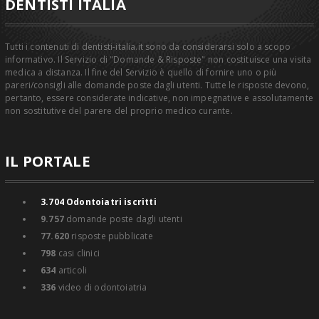
DENTISTI ITALIA
Tutti i contenuti di dentisti-italia.it sono da considerarsi solo a scopo
informativo. Il Servizio di "Domande & Risposte" non costituisce una visita
medica a distanza. Il fine del Servizio è quello di fornire uno o più
pareri/consigli alle domande poste dagli utenti. Tutte le risposte devono,
pertanto, essere considerate indicative, non impegnative e assolutamente
non sostitutive del parere del proprio medico curante.
IL PORTALE
3.704
Odontoiatri iscritti
9.757
domande poste dagli utenti
77.620
risposte pubblicate
798
casi clinici
634
articoli
336
video di odontoiatria