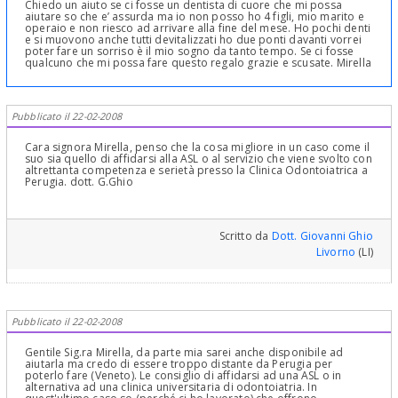
Chiedo un aiuto se ci fosse un dentista di cuore che mi possa
aiutare so che e’ assurda ma io non posso ho 4 figli, mio marito e
operaio e non riesco ad arrivare alla fine del mese. Ho pochi denti
e si muovono anche tutti devitalizzati ho due ponti davanti vorrei
poter fare un sorriso è il mio sogno da tanto tempo. Se ci fosse
qualcuno che mi possa fare questo regalo grazie e scusate. Mirella
Pubblicato il 22-02-2008
Cara signora Mirella, penso che la cosa migliore in un caso come il
suo sia quello di affidarsi alla ASL o al servizio che viene svolto con
altrettanta competenza e serietà presso la Clinica Odontoiatrica a
Perugia. dott. G.Ghio
Scritto da
Dott. Giovanni Ghio
Livorno
(LI)
Pubblicato il 22-02-2008
Gentile Sig.ra Mirella, da parte mia sarei anche disponibile ad
aiutarla ma credo di essere troppo distante da Perugia per
poterlo fare (Veneto). Le consiglio di affidarsi ad una ASL o in
alternativa ad una clinica universitaria di odontoiatria. In