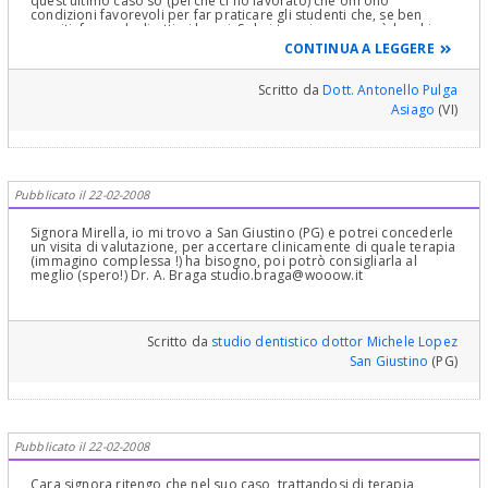
quest'ultimo caso so (perché ci ho lavorato) che offrono
condizioni favorevoli per far praticare gli studenti che, se ben
seguiti, fanno degli ottimi lavori. Solo i tempi sono un pò lunghi e
spesso c'è una lista di attesa. Cordiali saluti e buona vita Dott.
CONTINUA A LEGGERE
Antonello Pulga
Scritto da
Dott. Antonello Pulga
Asiago
(VI)
Pubblicato il 22-02-2008
Signora Mirella, io mi trovo a San Giustino (PG) e potrei concederle
un visita di valutazione, per accertare clinicamente di quale terapia
(immagino complessa !) ha bisogno, poi potrò consigliarla al
meglio (spero!) Dr. A. Braga studio.braga@wooow.it
Scritto da
studio dentistico dottor Michele Lopez
San Giustino
(PG)
Pubblicato il 22-02-2008
Cara signora ritengo che nel suo caso, trattandosi di terapia