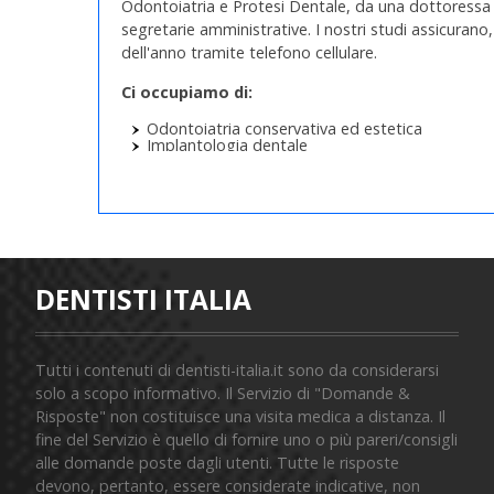
Odontoiatria e Protesi Dentale, da una dottoressa l
segretarie amministrative. I nostri studi assicurano, 
dell'anno tramite telefono cellulare.
Ci occupiamo di:
Odontoiatria conservativa ed estetica
Implantologia dentale
Parodontologia e Stomatologia
Endodonzia - Laserterapia
Protesi fisse e mobili
Chirurgia orale e maxillofacciale
Ortodonzia fissa, mobile e linguale
Odontoiatria Infantile
Terapia estetica e Sbiancamento dentale
Igiene orale e Prevenzione
DENTISTI ITALIA
Gnatologia e terapia delle Cefalee correlate a d
Tutti i contenuti di dentisti-italia.it sono da considerarsi
solo a scopo informativo. Il Servizio di "Domande &
Risposte" non costituisce una visita medica a distanza. Il
fine del Servizio è quello di fornire uno o più pareri/consigli
alle domande poste dagli utenti. Tutte le risposte
devono, pertanto, essere considerate indicative, non