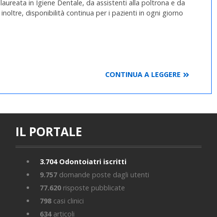
aureata in Igiene Dentale, da assistenti alla poltrona e da
inoltre, disponibilità continua per i pazienti in ogni giorno
CONTINUA A LEGGERE
IL PORTALE
isfunzioni dell'apparato masticatorio.
3.704
Odontoiatri iscritti
9.757
domande poste dagli utenti
77.620
risposte pubblicate
798
casi clinici
634
articoli