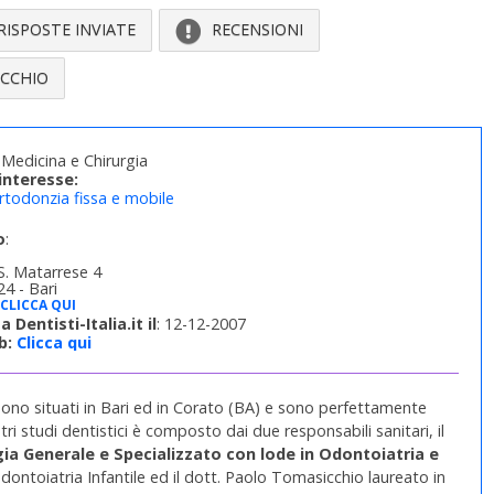
RISPOSTE INVIATE
RECENSIONI
ICCHIO
Medicina e Chirurgia
interesse:
rtodonzia fissa e mobile
o
:
S. Matarrese 4
4 - Bari
CLICCA QUI
a Dentisti-Italia.it il
: 12-12-2007
b:
Clicca qui
 sono situati in Bari ed in Corato (BA) e sono perfettamente
tri studi dentistici è composto dai due responsabili sanitari, il
gia Generale
e Specializzato con lode in
Odontoiatria e
Odontoiatria Infantile ed il dott. Paolo Tomasicchio laureato in