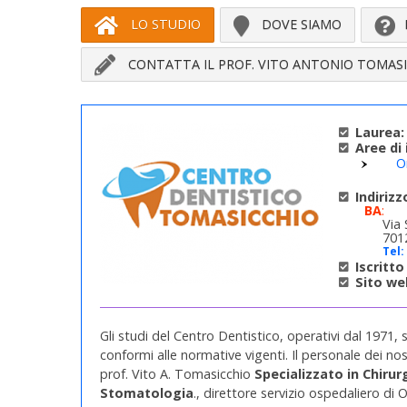
LO STUDIO
DOVE SIAMO
CONTATTA IL PROF. VITO ANTONIO TOMAS
Laurea:
Aree di 
O
Indirizz
BA
:
Via 
7012
Tel:
Iscritto 
Sito we
Gli studi del Centro Dentistico, operativi dal 1971,
conformi alle normative vigenti. Il personale dei nos
prof. Vito A. Tomasicchio
Specializzato in
Chirur
Stomatologia
., direttore servizio ospedaliero di 