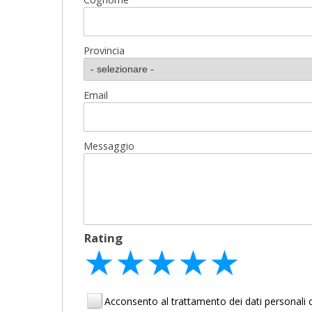
Provincia
Email
Messaggio
Rating
★
★
★
★
★
★
★
★
★
★
★
★
★
★
★
Acconsento al trattamento dei dati personal