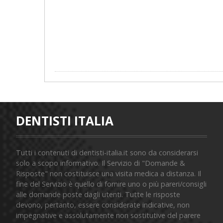
DENTISTI ITALIA
Tutti i contenuti di dentisti-italia.it sono da considerarsi
solo a scopo informativo. Il Servizio di "Domande &
Risposte" non costituisce una visita medica a distanza. Il
fine del Servizio è quello di fornire uno o più pareri/consigli
alle domande poste dagli utenti. Tutte le risposte
devono, pertanto, essere considerate indicative, non
impegnative e assolutamente non sostitutive del parere