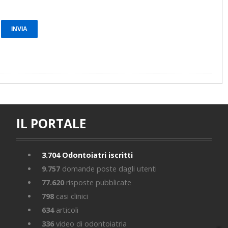
IL PORTALE
3.704
Odontoiatri iscritti
9.757
domande poste dagli utenti
77.620
risposte pubblicate
798
casi clinici
634
articoli
336
video di odontoiatria