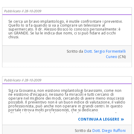
Pubblicato il 28-10-2009
Se cerca un bravo implantologo, è inutile confrontare i preventivi.
Quello lo si fa quando si va a comprare un televisore al
supermercato. Il dr. Alessio Bosco lo conosco personalmente: è
un GRANDE. Se lui le indica due nomi, ci si può fidare ad occhi
chiusi.
Scritto da
Dott. Sergio Formentelli
Cuneo
(CN)
Pubblicato il 28-10-2009
Sig.ra Giovanna, non esistono implantologi bravissimi, come non
ne esistono d’incapaci, nessuno fa miracoli e tutti cercano di
operare nel migliore dei modi, cercando di avere meno insuccessi
possibili. Il preventivo non è un buon indice di valutazione, il valido
professionista, può anche non operare in grandi centri. In questo
portale ritrova molti professionisti, che si dedicano
all'implantologia, legga la loro scheda di presentazione e scelga
l'odontoiatra che le da più fiducia. Grazie Paolo.
CONTINUA A LEGGERE
Scritto da
Dott. Diego Ruffoni