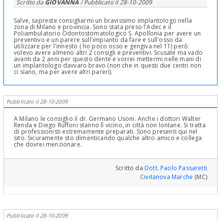
Scritto da
GIOVANNA
/ Pubblicato il
28-10-2009
Salve, sapreste consigliarmi un bravissimo implantologo nella
zona di Milano e provincia. Sono stata preso l'Adec e il
Poliambulatorio Odontostomatologico S. Apollonia per avere un
preventivo e un parere sull'impianto da fare e sull'osso da
utilizzare per l'innesto ( ho poco osso e gengiva nel 11) però
volevo avere almeno altri 2 consigli e preventivi. Scusate ma vado
avanti da 2 anni per questo dente e vorrei mettermi nelle mani di
un implantologo davvaro bravo (non che in questi due centri non
ci siano, ma per avere altri pareri).
Pubblicato il 28-10-2009
A Milano le consiglio il dr. Germano Usoni. Anche i dottori Walter
Renda e Diego Ruffoni stanno lì vicino, in città non lontane. Si tratta
di professionisti estremamente preparati. Sono presenti qui nel
sito. Sicuramente sto dimenticando qualche altro amico e collega
che dovrei menzionare.
Scritto da
Dott. Paolo Passaretti
Civitanova Marche
(MC)
Pubblicato il 28-10-2009