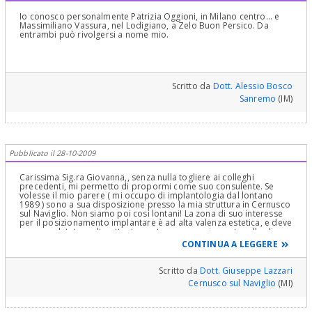
Io conosco personalmente Patrizia Oggioni, in Milano centro... e
Massimiliano Vassura, nel Lodigiano, a Zelo Buon Persico. Da
entrambi può rivolgersi a nome mio.
Scritto da
Dott. Alessio Bosco
Sanremo
(IM)
Pubblicato il 28-10-2009
Carissima Sig.ra Giovanna,, senza nulla togliere ai colleghi
precedenti, mi permetto di propormi come suo consulente. Se
volesse il mio parere ( mi occupo di implantologia dal lontano
1989 ) sono a sua disposizione presso la mia struttura in Cernusco
sul Naviglio. Non siamo poi così lontani! La zona di suo interesse
per il posizionamento implantare è ad alta valenza estetica, e deve
essere valutata molto attentamente con un serio protocollo di
indagine sia clinico che radiografico. La invito a leggere la mia
CONTINUA A LEGGERE
presentazione sul sito
www.dentisti.be
nelle pagine di Cernusco
sul Naviglio. Rimango a sua disposizione anche per eventuali
chiarimenti via mail. Cordiali saluti G.Lazzari
Scritto da
Dott. Giuseppe Lazzari
Cernusco sul Naviglio
(MI)