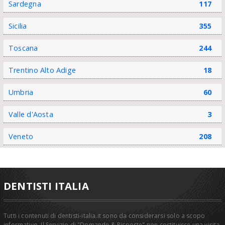
Sardegna
117
Sicilia
355
Toscana
244
Trentino Alto Adige
18
Umbria
60
Valle d'Aosta
3
Veneto
208
DENTISTI ITALIA
Tutti i contenuti di dentisti-italia.it sono da considerarsi solo a scopo
informativo. Il Servizio di "Domande & Risposte" non costituisce una visita