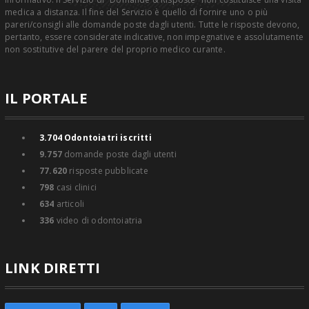
medica a distanza. Il fine del Servizio è quello di fornire uno o più
pareri/consigli alle domande poste dagli utenti. Tutte le risposte devono,
pertanto, essere considerate indicative, non impegnative e assolutamente
non sostitutive del parere del proprio medico curante.
IL PORTALE
3.704
Odontoiatri iscritti
9.757
domande poste dagli utenti
77.620
risposte pubblicate
798
casi clinici
634
articoli
336
video di odontoiatria
LINK DIRETTI