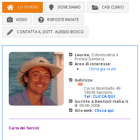
LO STUDIO
DOVE SIAMO
CASI CLINICI
VIDEO
RISPOSTE INVIATE
CONTATTA IL DOTT. ALESSIO BOSCO
Laurea:
Odontoiatria e
Protesi Dentaria
Aree di interesse:
Chirurgia orale
Indirizzo
:
IM
:
Corso Mombello 49
18038 Sanremo
Tel:
CLICCA QUI
Iscritto a Dentisti-Italia.it
il
: 09-06-2008
Sito web:
Clicca qui
Carta dei Servizi