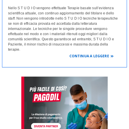
Nello S T U D I O vengono effettuate Terapie basate sull’evidenza
scientifica attuale, con continuo aggiornamento del titolare e dello
staff. Non vengono introdotte nello S T U D I O tecniche terapeutiche
se non di efficacia provata ed accettata dalla letteratura
internazionale. Le tecniche per le singole procedure vengono
effettuate nel modo e con i materiali ritenuti oggi migliori dalla
comunità scientifica. Questo garantisce ad entrambi, S T U D I O e
Paziente, il minor rischio di insuccessi e massima durata della
terapie.
CONTINUA A LEGGERE
"
Seguire il protocollo migliore, con l' umiltà di sapersi confrontare con
i continui aggiornamenti della nostra professione. Solo così siamo
sicuri di assistere i nostri pazienti nel modo giusto
"
Igiene e Prevenzione.
Odontoiatria Conservativa Estetica.
Endodonzia.