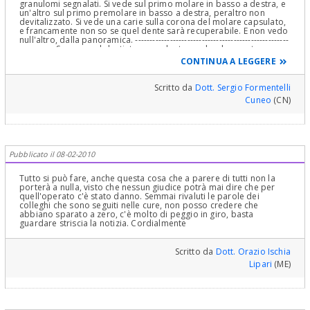
completo...che è in bocca da una trentina d'anni!!! ... ecco il LINK ...
granulomi segnalati. Si vede sul primo molare in basso a destra, e
Riabilitazione Orale Parodontale e Protesica Completa, in un Caso
un'altro sul primo premolare in basso a destra, peraltro non
Complesso di Compromissione Grave Parodontale ossea,
devitalizzato. Si vede una carie sulla corona del molare capsulato,
conservativa, endodontica, protesica in presenza di insufficienza
e francamente non so se quel dente sarà recuperabile. E non vedo
di gengiva aderente...
http://www.dentisti-
null'altro, dalla panoramica. -----------------------------------------------------
italia.it/casi_clinici/parodontologia/246_riabilitazione-orale-
------------ Sparare sul dentista precedente sembra lo sport
parodontale-e-protesica-compl.html
...Cordialmente Gustavo
nazionale, per colleghi in caccia di pazienti. Sul mio sito,
CONTINUA A LEGGERE
Petti, Parodontologia, Gnatologia e Riabilitazioni Orali Complete in
caricoimmediato.com , superata la pagina introduttiva, troverà,
Casi Clinici Complessi
nella sezione humor, una storiella molto istruttiva sul suo caso, che
sicuramente la farà riflettere.
Scritto da
Dott. Sergio Formentelli
Cuneo
(CN)
Pubblicato il 08-02-2010
Tutto si può fare, anche questa cosa che a parere di tutti non la
porterà a nulla, visto che nessun giudice potrà mai dire che per
quell'operato c'è stato danno. Semmai rivaluti le parole dei
colleghi che sono seguiti nelle cure, non posso credere che
abbiano sparato a zero, c'è molto di peggio in giro, basta
guardare striscia la notizia. Cordialmente
Scritto da
Dott. Orazio Ischia
Lipari
(ME)