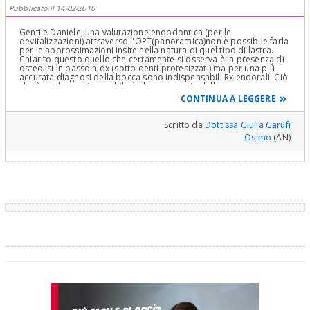
Pubblicato il 14-02-2010
Gentile Daniele, una valutazione endodontica (per le
devitalizzazioni) attraverso l'OPT(panoramica)non è possibile farla
per le approssimazioni insite nella natura di quel tipo di lastra.
Chiarito questo quello che certamente si osserva è la presenza di
osteolisi in basso a dx (sotto denti protesizzati) ma per una più
accurata diagnosi della bocca sono indispensabili Rx endorali. Ciò
che è evidente e innegabile è che gran parte delle sue
devitalizzazioni sono parziali e quindi incongrue (alcune con
CONTINUA A LEGGERE
evidenze di osteolisi) e dato che ogni professionista ha l'obbligo
di rispondere del proprio operato lei è libero di fare le sue scelte.
A mio avviso esporre onestamente l'obiettività clinica e/o
Scritto da
Dott.ssa Giulia Garufi
radiologica non è sparare a zero. Cordialmente
Osimo
(AN)