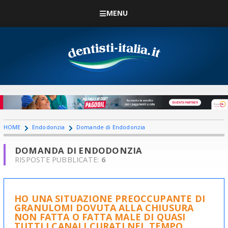
MENU
HOME
Endodonzia
Domande di Endodonzia
DOMANDA DI ENDODONZIA
RISPOSTE PUBBLICATE:
6
HO UNA SITUAZIONE PREOCCUPANTE DI
GRANULOMI DOVUTA ALLA CHIUSURA
NON FATTA O FATTA MALE DI QUASI
TUTTI I CANALI CURATI NEL TEMPO