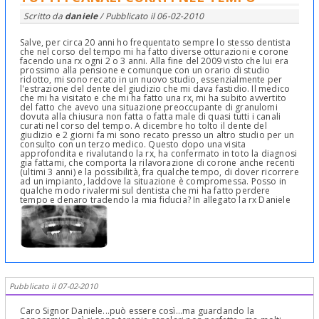
Scritto da
daniele
/ Pubblicato il
06-02-2010
Salve, per circa 20 anni ho frequentato sempre lo stesso dentista
che nel corso del tempo mi ha fatto diverse otturazioni e corone
facendo una rx ogni 2 o 3 anni. Alla fine del 2009 visto che lui era
prossimo alla pensione e comunque con un orario di studio
ridotto, mi sono recato in un nuovo studio, essenzialmente per
l'estrazione del dente del giudizio che mi dava fastidio. Il medico
che mi ha visitato e che mi ha fatto una rx, mi ha subito avvertito
del fatto che avevo una situazione preoccupante di granulomi
dovuta alla chiusura non fatta o fatta male di quasi tutti i canali
curati nel corso del tempo. A dicembre ho tolto il dente del
giudizio e 2 giorni fa mi sono recato presso un altro studio per un
consulto con un terzo medico. Questo dopo una visita
approfondita e rivalutando la rx, ha confermato in toto la diagnosi
gia fattami, che comporta la rilavorazione di corone anche recenti
(ultimi 3 anni) e la possibilità, fra qualche tempo, di dover ricorrere
ad un impianto, laddove la situazione è compromessa. Posso in
qualche modo rivalermi sul dentista che mi ha fatto perdere
tempo e denaro tradendo la mia fiducia? In allegato la rx Daniele
Pubblicato il 07-02-2010
Caro Signor Daniele...può essere così...ma guardando la