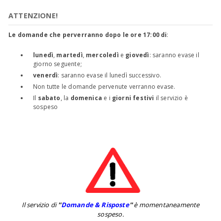
ATTENZIONE!
Le domande che perverranno dopo le ore 17:00 di
:
lunedì
,
martedì
,
mercoledì
e
giovedì
: saranno evase il
giorno seguente;
venerdì
: saranno evase il lunedì successivo.
Non tutte le domande pervenute verranno evase.
Il
sabato
, la
domenica
e i
giorni festivi
il servizio è
sospeso
Il servizio di
''
Domande & Risposte
''
è momentaneamente
sospeso.