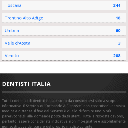
Toscana
244
Trentino Alto Adige
18
Umbria
60
Valle d'Aosta
3
Veneto
208
DENTISTI ITALIA
Tutti i contenuti di dentisti-italia.it sono da considerarsi solo a scopo
informativo. Il Servizio di "Domande & Risposte" non costituisce una visita
medica a distanza. Il fine del Servizio è quello di fornire uno o più
pareri/consigli alle domande poste dagli utenti. Tutte le risposte devono,
pertanto, essere considerate indicative, non impegnative e assolutamente
non sostitutive del parere del proprio medico curante.