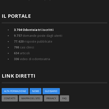
IL PORTALE
3.704
Odontoiatri iscritti
9.757
domande poste dagli utenti
77.620
risposte pubblicate
798
casi clinici
634
articoli
336
video di odontoiatria
LINK DIRETTI
ALTA FORMAZIONE
NEWS
GLOSSARIO
CONTATTI
MAPPA DEL SITO
PRIVACY
FAQ