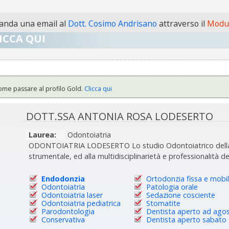
nda una email al
Dott. Cosimo Andrisano
attraverso il
Modul
ICCA QUI
ome passare al profilo Gold.
Clicca qui
DOTT.SSA ANTONIA ROSA LODESERTO
Laurea:
Odontoiatria
ODONTOIATRIA LODESERTO Lo studio Odontoiatrico della Do
strumentale, ed alla multidisciplinarietà e professionalità de
Endodonzia
Ortodonzia fissa e mobi
Odontoiatria
Patologia orale
Odontoiatria laser
Sedazione cosciente
Odontoiatria pediatrica
Stomatite
Parodontologia
Dentista aperto ad ago
Conservativa
Dentista aperto sabato