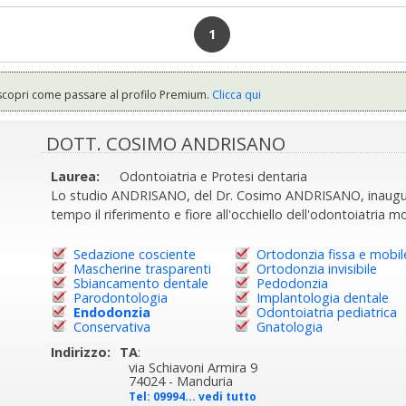
1
scopri come passare al profilo Premium.
Clicca qui
DOTT. COSIMO ANDRISANO
Laurea:
Odontoiatria e Protesi dentaria
Lo studio ANDRISANO, del Dr. Cosimo ANDRISANO, inaugura
tempo il riferimento e fiore all'occhiello dell'odontoiatria m
Sedazione cosciente
Ortodonzia fissa e mobil
Mascherine trasparenti
Ortodonzia invisibile
Sbiancamento dentale
Pedodonzia
Parodontologia
Implantologia dentale
Endodonzia
Odontoiatria pediatrica
Conservativa
Gnatologia
Indirizzo:
TA
:
via Schiavoni Armira 9
74024 - Manduria
Tel:
09994... vedi tutto