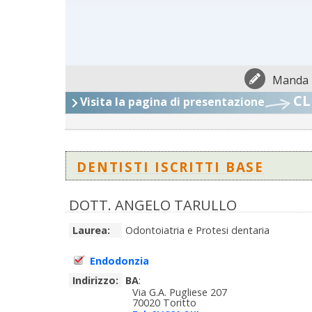
Manda 
CL
Visita la pagina di presentazione
DENTISTI ISCRITTI BASE
DOTT. ANGELO TARULLO
Laurea:
Odontoiatria e Protesi dentaria
Endodonzia
Indirizzo:
BA
:
Via G.A. Pugliese 207
70020 Toritto