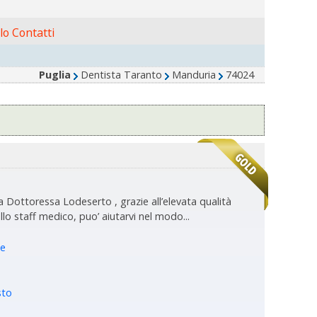
o Contatti
Puglia
Dentista Taranto
Manduria
74024
ttoressa Lodeserto , grazie all’elevata qualità
llo staff medico, puo’ aiutarvi nel modo...
le
sto