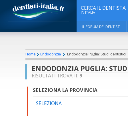
CERCA IL DENTISTA
IN ITALIA
IL FORUM DEI DENTISTI
Home
Endodonzia
Endodonzia Puglia: Studi dentistici
ENDODONZIA PUGLIA: STUDI
RISULTATI TROVATI:
9
SELEZIONA LA PROVINCIA
SELEZIONA