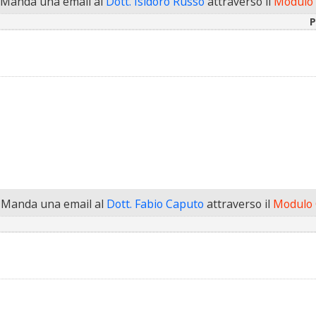
Manda una email al
Dott. Isidoro Russo
attraverso il
Modulo 
P
Manda una email al
Dott. Fabio Caputo
attraverso il
Modulo 