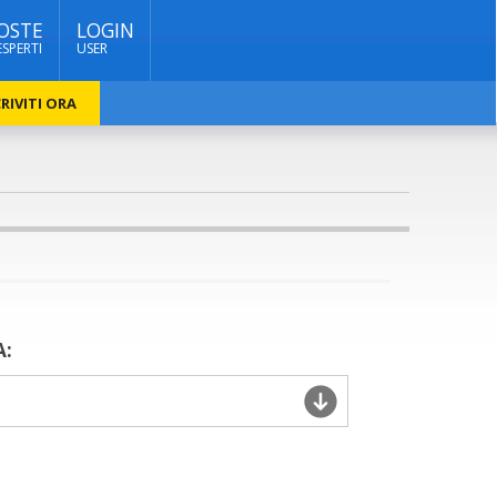
OSTE
LOGIN
ESPERTI
USER
RIVITI ORA
A: