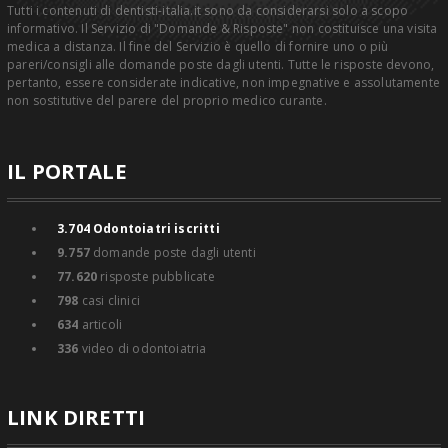
Tutti i contenuti di dentisti-italia.it sono da considerarsi solo a scopo
informativo. Il Servizio di "Domande & Risposte" non costituisce una visita
medica a distanza. Il fine del Servizio è quello di fornire uno o più
pareri/consigli alle domande poste dagli utenti. Tutte le risposte devono,
pertanto, essere considerate indicative, non impegnative e assolutamente
non sostitutive del parere del proprio medico curante.
IL PORTALE
3.704
Odontoiatri iscritti
9.757
domande poste dagli utenti
77.620
risposte pubblicate
798
casi clinici
634
articoli
336
video di odontoiatria
LINK DIRETTI