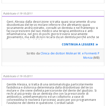
Pubblicato il 19-10-2011
Gent. Alessia dalla descrizione si tratta quasi sicuramente di una
disodontiasi del terzo molare inferiore che altrettanto quasi
sicuramente andrà estratto, consulti un dentista e nel frattempo si
faccia prescivere dal suo medico una terapia antibiotica e anti-
infiammatoria, nel giro di pochi giorni troverà sicuramente
giovamento, ma eviti di non recarsi da un dentista perchè anche se
la terapia le toglierà il dolore e riuscirà nuovamente ad aprire la
bocca, il problema se trascurato si ripresenterà di certo dopo
CONTINUA A LEGGERE
poco tempo. Cordialmente Dr. Paolo Formenti
Scritto da
Clinica dei dottori Molinari W. e Formenti P
Monza
(MB)
Pubblicato il 19-10-2011
Gentile Alessia, si tratta di una sintomatologia particolarmente
fastidiosa e dolorosa determinata dalla disodontiasi del terzo
molare e che viene definita pericoronite del dente del giudizio. Si
rechi al più presto da un dentista che con la prescrizione di
antibiotico, antinfiammatorio ed un colluttorio a vase di
colorexidina le risolverà il processo acuto per poi programmare
l'avulsione del dente in questione. Cordiali saluti