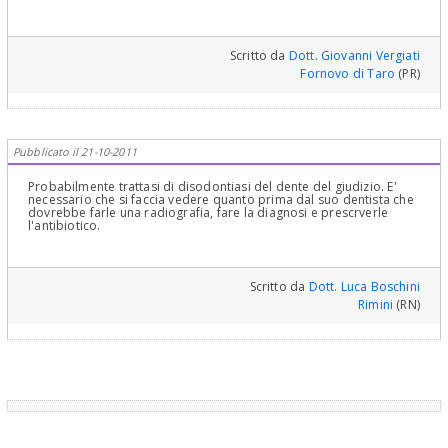
Scritto da
Dott. Giovanni Vergiati
Fornovo di Taro
(PR)
Pubblicato il 21-10-2011
Probabilmente trattasi di disodontiasi del dente del giudizio. E'
necessario che si faccia vedere quanto prima dal suo dentista che
dovrebbe farle una radiografia, fare la diagnosi e prescrverle
l'antibiotico.
Scritto da
Dott. Luca Boschini
Rimini
(RN)