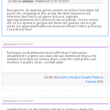
Scritto da
alessia
/ Pubblicato il
19-10-2011
Buongiorno, da qualche giorno avverto un dolore fortissimo nel
punto che congiunge le due arcate dei denti (superiore ed
inferiore). Non riesco ad aprire la bocca, ingoiare
appropriatamente ed il dolore mi sta uccidendo. Ora ho notato
che mi si é aperta la gengiva del dente del giudizio che era già
uscito ma apparentemente non aveva terminato l'intero processo.
Cosa dovrei fare?
Pubblicato il 19-10-2011
Purtroppo probabilmente dovrà affrontare l'estrazione;
attualmente è urgente una visita dal suo dentista di fiducia che
valuterà la terapia più idonea dopo controllo radiografico per
risolvere il quadro acuto, cordiali saluti
Scritto da
Centro medico Vesalio Padova
Padova
(PD)
Pubblicato il 19-10-2011
Gentile Alessia, le disodontiasi del terzo molare o dente del