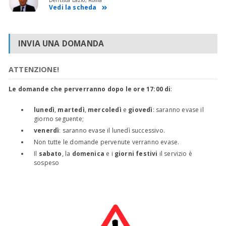
Dentista Lazio, Roma
Vedi la scheda
INVIA UNA DOMANDA
ATTENZIONE!
Le domande che perverranno dopo le ore 17:00 di
:
lunedì
,
martedì
,
mercoledì
e
giovedì
: saranno evase il
giorno seguente;
venerdì
: saranno evase il lunedì successivo.
Non tutte le domande pervenute verranno evase.
Il
sabato
, la
domenica
e i
giorni festivi
il servizio è
sospeso