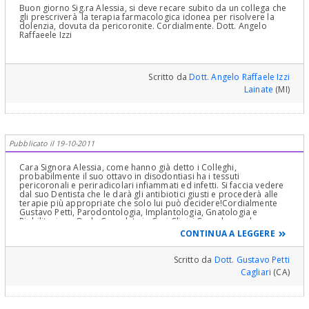
Buon giorno Sig.ra Alessia, si deve recare subito da un collega che
gli prescriverà la terapia farmacologica idonea per risolvere la
dolenzia, dovuta da pericoronite. Cordialmente. Dott. Angelo
Raffaeele Izzi
Scritto da
Dott. Angelo Raffaele Izzi
Lainate
(MI)
Pubblicato il 19-10-2011
Cara Signora Alessia, come hanno già detto i Colleghi,
probabilmente il suo ottavo in disodontiasi ha i tessuti
pericoronali e periradicolari infiammati ed infetti. Si faccia vedere
dal suo Dentista che le darà gli antibiotici giusti e procederà alle
terapie più appropriate che solo lui può decidere!Cordialmente
Gustavo Petti, Parodontologia, Implantologia, Gnatologia e
Riabilitazione Orale Completa in Casi Clinici Complessi ed
Ortodonzia e Pedodonzia la figlia Claudia Petti, in Cagliari.
CONTINUA A LEGGERE
Scritto da
Dott. Gustavo Petti
Cagliari
(CA)