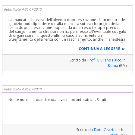
Pubblicato il 26-07-2010
La mancata chiusura dell'alveolo dopo estrazione di un molare del
giudizio può dipendere o dalla mancata sutura chirurgica della
ferita dopo la estrazione oppure da un arresto troppo precoce
del sanguinamento che poi non ha permesso all'eventuale coagulo
di organizzarsi. In questo ultimo caso è sufficiente un
cruentamento della ferita con un raschiamento, anche in anestesia
locale, per produrre il sanguinamento ed il successivo coagulo. Più
preoccupante è la presenza di un bordo osseo al fondo della
CONTINUA A LEGGERE
ferita: potrebbe trattarsi di un sequestro osseo, ossia di una
porzione di osso staccata dal contesto, ed è necessario
asportarlo, oppure di un bordo rimasto scoperto per le ragioni
Scritto da
Prof. Giuliano Falcolini
sopra esposte, ed in questo caso si deve procede come sopra per
Roma
(RM)
cruentare la ferita
Pubblicato il 26-07-2010
Non è normale quindi vada a visita odontoiatrica. Saluti
Scritto da
Dott. Orazio Ischia