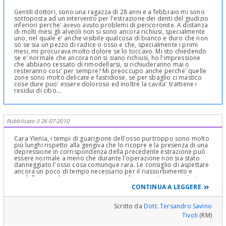
Gentili dottori, sono una ragazza di 28 anni e a febbraio mi sono
sottoposta ad un intervento per l'estrazione dei denti del giudizio
inferiori perche' avevo avuto problemi di pericoronite. A distanza
di molti mesi gli alveoli non si sono ancora richiusi, specialmente
uno, nel quale e' anche visibile qualcosa di bianco e duro che non
so se sia un pezzo di radice o osso e che, specialmente i primi
mesi, mi procurava molto dolore se lo toccavo. Mi sto chiedendo
se e' normale che ancora non si siano richiusi, ho l'impressione
che abbiano cessato di rimodellarsi, si richiuderanno mai o
resteranno cosi' per sempre? Mi preoccupo anche perche' quelle
zone sono molto delicate e fastidiose, se per sbaglio ci mastico
cose dure puo' essere doloroso ed inoltre la cavita' trattiene i
residui di cibo...
Pubblicato il 26-07-2010
Cara Ylenia, i tempi di guarigione dell'osso purtroppo sono molto
più lunghi rispetto alla gengiva che lo ricopre e la presenza di una
depressione in corrispondenza della precedente estrazione può
essere normale a meno che durante l'operazione non sia stato
danneggiato l'osso cosa comunque rara. Le consiglio di aspettare
ancora un poco di tempo necessario per il riassorbimento e
modellazione dei margini ossei, cosa che a quanto pare già sta
avvenendo considerato che, a suo dire, all'inizio i sintomi erano
CONTINUA A LEGGERE
ancora più accentuati. Cordialmente
Scritto da
Dott. Tersandro Savino
Tivoli
(RM)