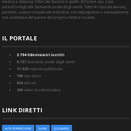
medica a distanza. Il fine del Servizio è quello di fornire uno o più
pareri/consigli alle domande poste dagli utenti. Tutte le risposte devono,
pertanto, essere considerate indicative, non impegnative e assolutamente
non sostitutive del parere del proprio medico curante.
IL PORTALE
3.704
Odontoiatri iscritti
9.757
domande poste dagli utenti
77.620
risposte pubblicate
798
casi clinici
634
articoli
336
video di odontoiatria
LINK DIRETTI
ALTA FORMAZIONE
NEWS
GLOSSARIO