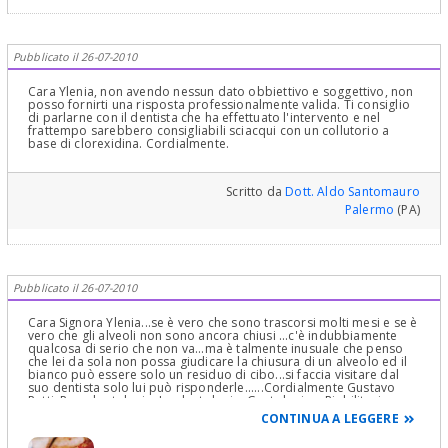
Pubblicato il 26-07-2010
Cara Ylenia, non avendo nessun dato obbiettivo e soggettivo, non
posso fornirti una risposta professionalmente valida. Ti consiglio
di parlarne con il dentista che ha effettuato l'intervento e nel
frattempo sarebbero consigliabili sciacqui con un collutorio a
base di clorexidina. Cordialmente.
Scritto da
Dott. Aldo Santomauro
Palermo
(PA)
Pubblicato il 26-07-2010
Cara Signora Ylenia...se è vero che sono trascorsi molti mesi e se è
vero che gli alveoli non sono ancora chiusi ...c'è indubbiamente
qualcosa di serio che non va...ma è talmente inusuale che penso
che lei da sola non possa giudicare la chiusura di un alveolo ed il
bianco può essere solo un residuo di cibo...si faccia visitare dal
suo dentista solo lui può risponderle......Cordialmente Gustavo
Petti, Parodontologia, Implantologia, Gnatologia e Riabilitazione
Orale Completa in Casi Clinici Complessi ed Ortodonzia e
CONTINUA A LEGGERE
Pedodonzia la figlia Claudia Petti, in Cagliari.