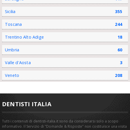
Sicilia
355
Toscana
244
Trentino Alto Adige
18
Umbria
60
Valle d'Aosta
3
Veneto
208
DENTISTI ITALIA
Tutti i contenuti di dentisti-italia.it sono da considerarsi solo a scopo
informativo. Il Servizio di "Domande & Risposte" non costituisce una visita