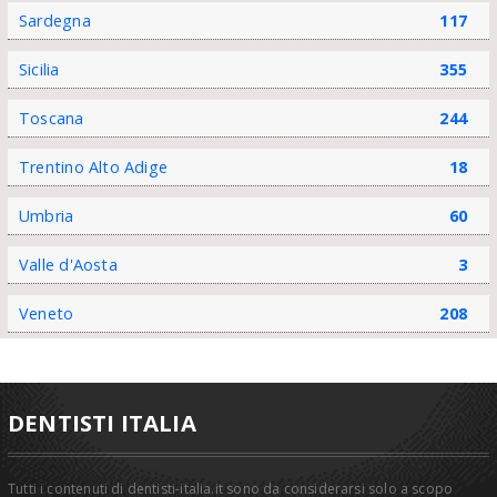
Sardegna
117
Sicilia
355
Toscana
244
Trentino Alto Adige
18
Umbria
60
Valle d'Aosta
3
Veneto
208
DENTISTI ITALIA
Tutti i contenuti di dentisti-italia.it sono da considerarsi solo a scopo