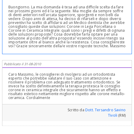
Buongiorno. La mia domanda è tesa ad una difficile scelta da fare
nei prossimi giorni ed è la seguente. Mia moglie da sempre soffre
di denti anteriori nell'arcata superiore, sporgenti e non belli da
vedere. Dopo anni di attesa, ha deciso di rifarseli e dopo diversi
preventivi ha scelto di affidarsi ad un Medico dentista che avrebbe
consigliato queste due soluzioni: Corone in Lega Porcellana o
Corone in Ceramica Integrale: quali sono i pregi e difetti di ognuna
delle soluzioni proposte? Cosa dovrebbe farla optare per una
soluzione al posto dell'altra proposta? essendo incisivi ritengo sia
importante oltre al bianco anche la resistenza. Cosa consigliereste
voi? Grazie sinceramente della/e vostre risposte tecniche. Massimo
Pubblicato il 31-08-2010
Caro Massimo, le consiglierei di rivolgersi ad un ortodontista
esperto che potrebbe valutare il suo caso con attenzione e
risolvere il problema con adeguato trattamento ortodontico. Se
invece ha scelto definitivamente la terapia protesica le consiglio
corone in ceramica integrale che sicuramente hanno un effetto e
risultato estetico nettamente migliore rispetto alle corone metallo-
ceramica. Cordialmente
Scritto da
Dott. Tersandro Savino
Tivoli
(RM)