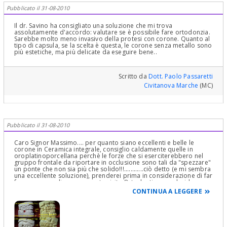
Pubblicato il 31-08-2010
Il dr. Savino ha consigliato una soluzione che mi trova
assolutamente d'accordo: valutare se è possibile fare ortodonzia.
Sarebbe molto meno invasivo della protesi con corone. Quanto al
tipo di capsula, se la scelta è questa, le corone senza metallo sono
più estetiche, ma più delicate da eseguire bene..
Scritto da
Dott. Paolo Passaretti
Civitanova Marche
(MC)
Pubblicato il 31-08-2010
Caro Signor Massimo.... per quanto siano eccellenti e belle le
corone in Ceramica integrale, consiglio caldamente quelle in
oroplatinoporcellana perchè le forze che si eserciterebbero nel
gruppo frontale da riportare in occlusione sono tali da "spezzare"
un ponte che non sia più che solido!!!............ciò detto (e mi sembra
una eccellente soluzione), prenderei prima in considerazione di far
fare a sua moglie una accurata visita Ortodontica per decidere
quale sia la miglio terapia!...............Cordialmente Gustavo Petti,
CONTINUA A LEGGERE
Parodontologia, Implantologia, Gnatologia e Riabilitazione Orale
Completa in Casi Clinici Complessi ed Ortodonzia e Pedodonzia la
figlia Claudia Petti, in Cagliari.