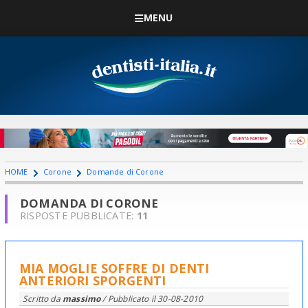
MENU
HOME
Corone
Domande di Corone
DOMANDA DI CORONE
RISPOSTE PUBBLICATE:
11
MIA MOGLIE SOFFRE DI DENTI
ANTERIORI SPORGENTI
Scritto da
massimo
/ Pubblicato il
30-08-2010