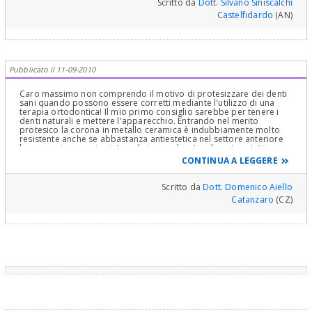
Scritto da
Dott. Silvano Siniscalchi
Castelfidardo
(AN)
Pubblicato il 11-09-2010
Caro massimo non comprendo il motivo di protesizzare dei denti
sani quando possono essere corretti mediante l'utilizzo di una
terapia ortodontica! Il mio primo consiglio sarebbe per tenere i
denti naturali e mettere l'apparecchio. Entrando nel merito
protesico la corona in metallo ceramica è indubbiamente molto
resistente anche se abbastanza antiestetica nel settore anteriore
la corona in ceramica integrale invece è notevolmente estetica
anche se più fragile della prima il mio consiglio protesico sarebbe
CONTINUA A LEGGERE
la corona in ossido di zirconio e ceramica che ha una resistenza
pari a quella metallica ma essendo una struttura chiara consente
una buona stratificazione della ceramica con estetica ottimale
Scritto da
Dott. Domenico Aiello
distinti saluti
Catanzaro
(CZ)