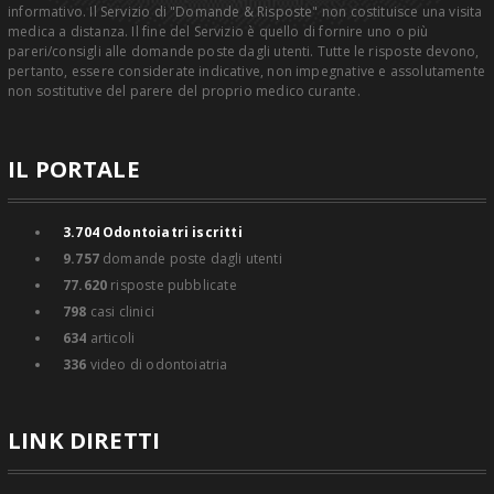
informativo. Il Servizio di "Domande & Risposte" non costituisce una visita
medica a distanza. Il fine del Servizio è quello di fornire uno o più
pareri/consigli alle domande poste dagli utenti. Tutte le risposte devono,
pertanto, essere considerate indicative, non impegnative e assolutamente
non sostitutive del parere del proprio medico curante.
IL PORTALE
3.704
Odontoiatri iscritti
9.757
domande poste dagli utenti
77.620
risposte pubblicate
798
casi clinici
634
articoli
336
video di odontoiatria
LINK DIRETTI