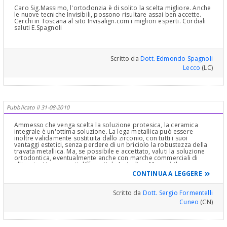
Caro Sig.Massimo, l'ortodonzia è di solito la scelta migliore. Anche
le nuove tecniche Invisibili, possono risultare assai ben accette.
Cerchi in Toscana al sito Invisalign.com i migliori esperti. Cordiali
saluti E.Spagnoli
Scritto da
Dott. Edmondo Spagnoli
Lecco
(LC)
Pubblicato il 31-08-2010
Ammesso che venga scelta la soluzione protesica, la ceramica
integrale è un'ottima soluzione. La lega metallica può essere
inoltre validamente sostituita dallo zirconio, con tutti i suoi
vantaggi estetici, senza perdere di un briciolo la robustezza della
travata metallica. Ma, se possibile e accettato, valuti la soluzione
ortodontica, eventualmente anche con marche commerciali di
allineatori trasparenti differenti da Invisalign. Ma sarà il suo
ortodonzista che sceglierà, eventualmente, gli strumenti adatti per
CONTINUA A LEGGERE
ottenere il risultato, perchè solo gli spostamenti minori si possono
fare con gli allineatori trasparenti.
Scritto da
Dott. Sergio Formentelli
Cuneo
(CN)