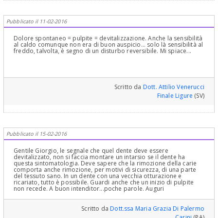
Pubblicato il 11-02-2016
Dolore spontaneo = pulpite = devitalizzazione. Anche la sensibilità
al caldo comunque non era di buon auspicio... solo là sensibilità al
freddo, talvolta, è segno di un disturbo reversibile. Mi spiace...
Scritto da
Dott. Attilio Venerucci
Finale Ligure
(SV)
Pubblicato il 15-02-2016
Gentile Giorgio, le segnale che quel dente deve essere
devitalizzato, non si faccia montare un intarsio se il dente ha
questa sintomatologia. Deve sapere che la rimozione della carie
comporta anche rimozione, per motivi di sicurezza, di una parte
del tessuto sano. In un dente con una vecchia otturazione e
ricariato, tutto è possibile. Guardi anche che un inizio di pulpite
non recede. A buon intenditor...poche parole. Auguri
Scritto da
Dott.ssa Maria Grazia Di Palermo
Carini
(PA)