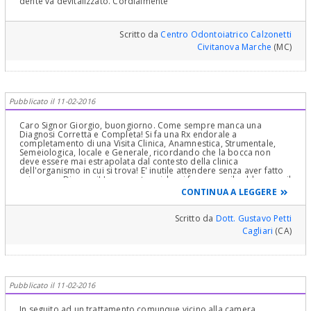
dente va devitalizzato. Cordialmente
Scritto da
Centro Odontoiatrico Calzonetti
Civitanova Marche
(MC)
Pubblicato il 11-02-2016
Caro Signor Giorgio, buongiorno. Come sempre manca una
Diagnosi Corretta e Completa! Si fa una Rx endorale a
completamento di una Visita Clinica, Anamnestica, Strumentale,
Semeiologica, locale e Generale, ricordando che la bocca non
deve essere mai estrapolata dal contesto della clinica
dell'organismo in cui si trova! E' inutile attendere senza aver fatto
prima una Diagnosi! Le prove termiche si fanno con il caldo e con il
freddo, esistono liquidi che spruzzati su un batuffolino di cotone
CONTINUA A LEGGERE
con cui toccare il dente abbassano la temperatura
improvvisamente da 37° a -4° e le garantisco che se c'è patologia
pulpare, la si scopre, il dente risponde con un dolore immediato:
Scritto da
Dott. Gustavo Petti
1- se dura qualche secondo, il processo è reversibile perchè si
Cagliari
(CA)
tratta di semplice iperemia attiva come spiegato più sotto e si
aspetta, 2- se dura molti minuti, il dente è in Pulpite perchè si tratta
di iperemia passiva e bisogna devitalizzarlo subito. 3- Se non
risponde al dolore vuol dire che il dente è in necrosi, è morto per
infezione e bisogna devitalizzarlo in un modo particolare subito
spesso , a seconda della situazione clinica e dell'operatore, sotto
Pubblicato il 11-02-2016
protezione antibiotica! 4- Se non risponde al freddo ma risponde
allo stimolo con "guttaperca" molto calda, allora significa che il
dente è in necrosi, ma non completa, qualche zona di polpa vicino
In seguito ad un trattamento comunque vicino alla camera