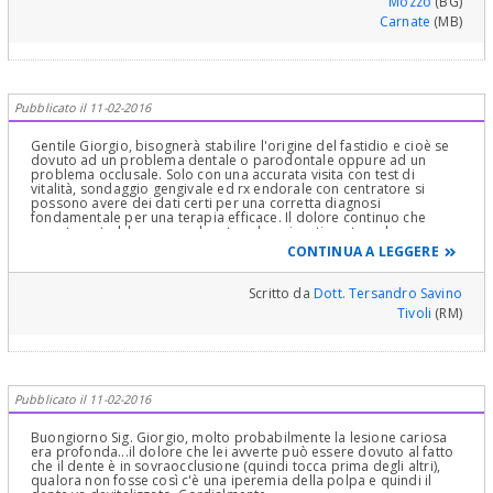
Mozzo
(BG)
Carnate
(MB)
Pubblicato il 11-02-2016
Gentile Giorgio, bisognerà stabilire l'origine del fastidio e cioè se
dovuto ad un problema dentale o parodontale oppure ad un
problema occlusale. Solo con una accurata visita con test di
vitalità, sondaggio gengivale ed rx endorale con centratore si
possono avere dei dati certi per una corretta diagnosi
fondamentale per una terapia efficace. Il dolore continuo che
avverte potrebbe essere dovuto ad un risentimento pulpare a
causa dell'infiltrazione dell'otturazione oppure ad un problema
CONTINUA A LEGGERE
gengivale o parodontale. Prima di finire la terapia proposta e cioè
di posizionare l'intarsio è bene che si faccia chiarezza e si trovi la
soluzione alla sintomatologia avvertita. Solo successivamente alla
Scritto da
Dott. Tersandro Savino
risoluzione del problema si potrà posizionare e cementare
Tivoli
(RM)
definitivamente l'intarsio. Cordialmente
Pubblicato il 11-02-2016
Buongiorno Sig. Giorgio, molto probabilmente la lesione cariosa
era profonda...il dolore che lei avverte può essere dovuto al fatto
che il dente è in sovraocclusione (quindi tocca prima degli altri),
qualora non fosse così c'è una iperemia della polpa e quindi il