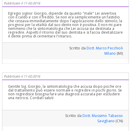
Pubblicato il 11-02-2016
sempre che sia stata fatta diagnosi di iperemia attiva e non
passiva! Tutto qui! Normalissima Routine Odontoiatrica per non
dire "banale routine" :) Cari Saluti
Egregio signor Giorgio, dipende da quanto "male" Lei avvertiva
con il caldo e con il freddo. Se non era semplicemente un fastidio
che cessava immediatamente dopo l'applicazione dello stimolo, la
prognosi per la vitalità dal suo dente non è positiva. E non mi pare
nemmeno che la sintomatologia che Lei accusa sia destinata a
regredire. Aspetti il ritorno del suo dentista e si faccia devitalizzare
il dente prima di cementare l'intarsio.
Scritto da
Dott. Marco Pecchioli
Milano
(MI)
Pubblicato il 11-02-2016
Gentile Sig. Giorgio, la sintomatologia che accusa dopo poche ore
dal trattamento può essere normale e regredire in pochi giorni. Se
non regredisce bisogna fare una diagnosi accurata per escludere
una necrosi. Cordiali saluti
Scritto da
Dott. Massimo Tabasso
Savigliano
(CN)