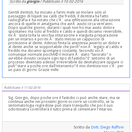
Scritto da
giorgio
/ Pubblicato il
10-02-2016
Gentili dentisti, ha iniziato a farmi male un molare solo al
passaggio di liquidi sia caldi che freddi. Il dentista ha fatto
radiografia e ha notato che c'Ã¨ una infiltrazione alla otturazione
ancora di quelle in amalgama che avrÃ avuto circa vent'anni.
Dopo qualche giorno, duranti i quali non ho mai avuto dolore
spontaneo ma solo al freddo e caldo e quindi diciamo reversibile,
mi Ã¨ stata tolta la vecchia otturazione e eseguita preparazione
per un intarsio e poi mi Ã¨ stato messo un cappuccio di
protezione al dente. Adesso finita la anestesia avverto un dolore
al dente anche se sopportabile che perÃ² non Ã¨ legato al caldo e
freddo ma diciamo spontaneo costante. Secondo voi Ã¨
comunque normale poichÃ© il molare Ã¨ stato "lavorato" o
avrebbe dovuto cessare ogni tipo di fastidio? E' sintomo di un
processo diventato adesso irreversibile da devitalizzare oppure ci
puÃ² stare a poche ore dall'intervento? Il mio dentista non c'Ã¨ per
un paio di giorni. Grazie mille
Pubblicato il 11-02-2016
Sig. Giorgio, dopo poche ore il fastidio ci può anche stare, ma se
continua anche nei prossimi giorni occorre un controllo, se la
sintomatologia regredisse può stare tranquillo che poi il suo
odontoiatra controllerà il tutto prima di cementare l'intarsio.
Scritto da
Dott. Diego Ruffoni