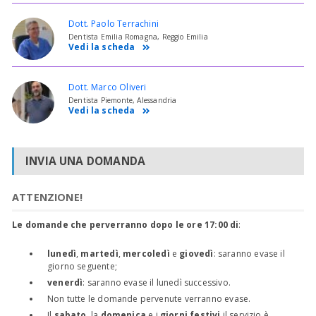
Dott. Paolo Terrachini
Dentista Emilia Romagna, Reggio Emilia
Vedi la scheda
Dott. Marco Oliveri
Dentista Piemonte, Alessandria
Vedi la scheda
INVIA UNA DOMANDA
ATTENZIONE!
Le domande che perverranno dopo le ore 17:00 di
:
lunedì
,
martedì
,
mercoledì
e
giovedì
: saranno evase il
giorno seguente;
venerdì
: saranno evase il lunedì successivo.
Non tutte le domande pervenute verranno evase.
Il
sabato
, la
domenica
e i
giorni festivi
il servizio è