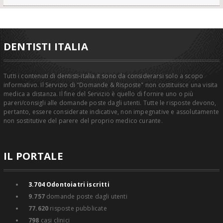
DENTISTI ITALIA
Tutti i contenuti di dentisti-italia.it sono da considerarsi solo a scopo
informativo. Il Servizio di "Domande & Risposte" non costituisce una visita
medica a distanza. Il fine del Servizio è quello di fornire uno o più
pareri/consigli alle domande poste dagli utenti. Tutte le risposte devono,
pertanto, essere considerate indicative, non impegnative e assolutamente
non sostitutive del parere del proprio medico curante.
IL PORTALE
3.704
Odontoiatri iscritti
9.757
domande poste dagli utenti
77.620
risposte pubblicate
798
casi clinici