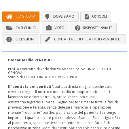
LO STUDIO
DOVE SIAMO
ARTICOLI
CASI CLINICI
VIDEO
RISPOSTE INVIATE
RECENSIONI
CONTATTA IL DOTT. ATTILIO VENERUCCI
Dottor Attilio VENERUCCI
Prof. a contratto di Endodonzia Meccanica c/o UNIVERSITA’ DI
GENOVA
Studio di ODONTOIATRIA MICROSCOPICA
Il "
dentista dei dentisti
": battuta di mia moglie, poiché curo
diversi colleghi. Il nostro è uno studio monoprofessionale: ci
lavorano un odontoiatra (io, Attilio Venerucci) e una
assistente/segretaria (Ivana). Seguo personalmente tutte le fasi di
prevenzione e terapia, senza delegare neanche le operazioni
ritenute "routinarie" poichè, per la salute del paziente, le ritengo
importanti quanto le cure più complesse. Siamo a Finale Ligure Pia,
al piano terra, senza barriere architettoniche e con facilità di
parcheggio in zona. Molti dei nostri pazienti abbinano cure o visite