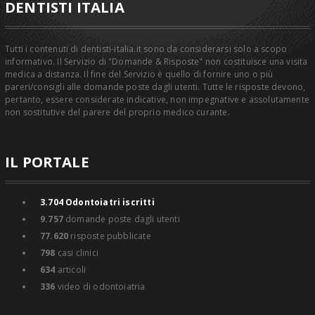
DENTISTI ITALIA
Tutti i contenuti di dentisti-italia.it sono da considerarsi solo a scopo
informativo. Il Servizio di "Domande & Risposte" non costituisce una visita
medica a distanza. Il fine del Servizio è quello di fornire uno o più
pareri/consigli alle domande poste dagli utenti. Tutte le risposte devono,
pertanto, essere considerate indicative, non impegnative e assolutamente
non sostitutive del parere del proprio medico curante.
IL PORTALE
3.704
Odontoiatri iscritti
9.757
domande poste dagli utenti
77.620
risposte pubblicate
798
casi clinici
634
articoli
336
video di odontoiatria