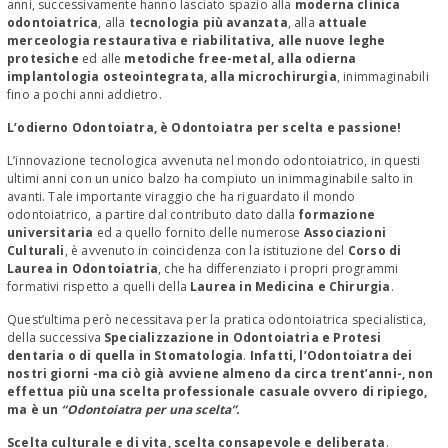
anni, successivamente hanno lasciato spazio alla
moderna clinica
odontoiatrica
, alla
tecnologia più avanzata
, alla
attuale
merceologia restaurativa e riabilitativa, alle nuove leghe
protesiche
ed alle
metodiche free-metal, alla odierna
implantologia osteointegrata, alla microchirurgia
, inimmaginabili
fino a pochi anni addietro.
L’odierno Odontoiatra, è Odontoiatra per scelta e passione!
L’innovazione tecnologica avvenuta nel mondo odontoiatrico, in questi
ultimi anni con un unico balzo ha compiuto un inimmaginabile salto in
avanti. Tale importante viraggio che ha riguardato il mondo
odontoiatrico, a partire dal contributo dato dalla
formazione
universitaria
ed a quello fornito delle numerose
Associazioni
Culturali
, è avvenuto in coincidenza con la istituzione del
Corso di
Laurea in Odontoiatria
, che ha differenziato i propri programmi
formativi rispetto a quelli della
Laurea in Medicina e Chirurgia
.
Quest’ultima però necessitava per la pratica odontoiatrica specialistica,
della successiva
Specializzazione in Odontoiatria e Protesi
dentaria o di quella in Stomatologia
.
Infatti, l’Odontoiatra dei
nostri giorni -ma ciò già avviene almeno da circa trent’anni-, non
effettua più una scelta professionale casuale ovvero di ripiego,
ma è un
“Odontoiatra per una scelta”.
Scelta culturale e di vita, scelta consapevole e deliberata
.