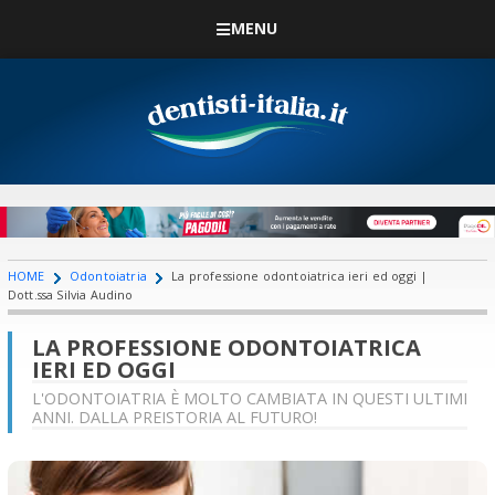
MENU
HOME
Odontoiatria
La professione odontoiatrica ieri ed oggi |
Dott.ssa Silvia Audino
LA PROFESSIONE ODONTOIATRICA
IERI ED OGGI
L'ODONTOIATRIA È MOLTO CAMBIATA IN QUESTI ULTIMI
ANNI. DALLA PREISTORIA AL FUTURO!