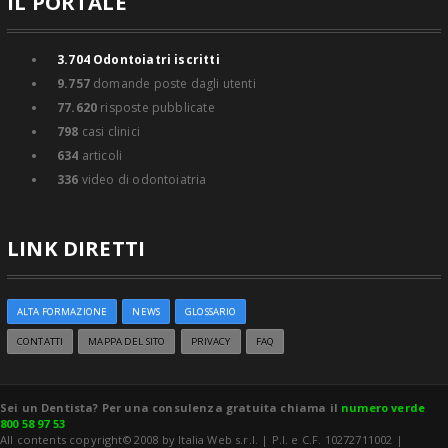
IL PORTALE
3.704
Odontoiatri iscritti
9.757
domande poste dagli utenti
77.620
risposte pubblicate
798
casi clinici
634
articoli
336
video di odontoiatria
LINK DIRETTI
ALTA FORMAZIONE
NEWS
GLOSSARIO
CONTATTI
MAPPA DEL SITO
PRIVACY
FAQ
Sei un Dentista? Per una consulenza gratuita chiama il
numero verde
800 58 97 53
All contents copyright© 2008 by Italia Web s.r.l. | P.I. e C.F. 10272711002 |