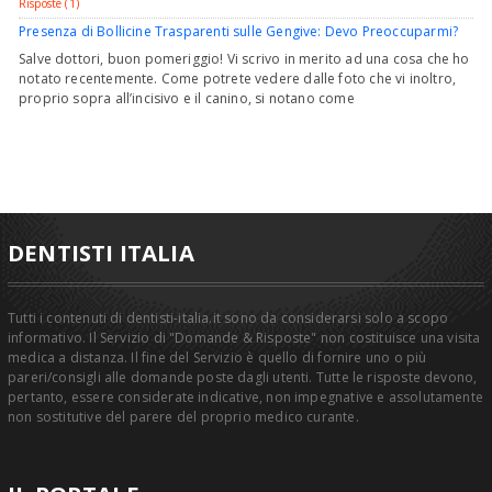
Risposte (1)
Presenza di Bollicine Trasparenti sulle Gengive: Devo Preoccuparmi?
Salve dottori, buon pomeriggio! Vi scrivo in merito ad una cosa che ho
notato recentemente. Come potrete vedere dalle foto che vi inoltro,
proprio sopra all’incisivo e il canino, si notano come
DENTISTI ITALIA
Tutti i contenuti di dentisti-italia.it sono da considerarsi solo a scopo
informativo. Il Servizio di "Domande & Risposte" non costituisce una visita
medica a distanza. Il fine del Servizio è quello di fornire uno o più
pareri/consigli alle domande poste dagli utenti. Tutte le risposte devono,
pertanto, essere considerate indicative, non impegnative e assolutamente
non sostitutive del parere del proprio medico curante.