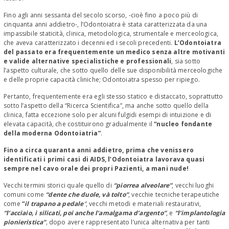
Fino agli anni sessanta del secolo scorso, -cioè fino a poco più di
cinquanta anni addietro-, l’Odontoiatra è stata caratterizzata da una
impassibile staticità, clinica, metodologica, strumentale e merceologica,
che aveva caratterizzato i decenni ed i secoli precedenti.
L’Odontoiatra
del passato era frequentemente un medico senza altre motivanti
e valide alternative specialistiche e professionali
, sia sotto
l’aspetto culturale, che sotto quello delle sue disponibilità merceologiche
e delle proprie capacità cliniche; Odontoiatra spesso per ripiego.
Pertanto, frequentemente era egli stesso statico e distaccato, soprattutto
sotto l’aspetto della “Ricerca Scientifica”, ma anche sotto quello della
clinica, fatta eccezione solo per alcuni fulgidi esempi di intuizione e di
elevata capacità, che costituirono gradualmente il
“nucleo fondante
della moderna Odontoiatria”
.
Fino a circa quaranta anni addietro, prima che venissero
identificati i primi casi di AIDS, l’Odontoiatra lavorava quasi
sempre nel cavo orale dei propri Pazienti, a mani nude!
Vecchi termini storici quale quello di
“piorrea alveolare”
, vecchi luoghi
comuni come
“dente che duole, và tolto”
, vecchie tecniche terapeutiche
come
“
il trapano a pedale
”
, vecchi metodi e materiali restaurativi,
“l’acciaio, i silicati, poi anche l’amalgama d’argento”
, e
“l’implantologia
pionieristica”
,
dopo avere rappresentato l’unica alternativa per tanti