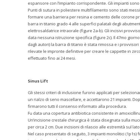
espansore con l’impianto corrispondente. Gli impianti sono
Punti di sutura in poliestere multifilamento sono stati messi 
formare una barriera per resina e cemento delle corone pr
barra in titanio grado 4 alle superfici palatali degli abutme
elettrosaldatrice intraorale (figure 2a-b). Gli incisivi provvi
data nessuna istruzione specifica (figure 2c). Il 47mo giorno 
dagli autori) la barra di titanio è stata rimossa e i provviso
rilevate le impronte definitive per creare le cappette in zircon
effettuato fino ai 24 mesi.
Sinus Lift
Gli stessi criteri di inclusione furono applicati per selezi
un rialzo di seno mascellare, e accettarono 21 impianti. Dopo
firmarono tutti il consenso informato alla procedura.
Fu data una copertura antibiotica consistente in amoxicillina
Un’incisione crestale chirurgica è stata disegnata sulla muc
per circa 2 cm. Due incisioni di rilascio alle estremità sul l
Nel caso presentato di seguito, 3 impianti monolitici (1p1s)