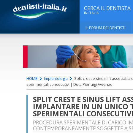
CERCA IL DENTISTA
IN ITALIA
IL FORUM DEI DENTISTI
HOME
Implantologia
Split crest e sinus lift associati 
sperimentali consecutivi | Dott. Pierluigi Avvanzo
SPLIT CREST E SINUS LIFT 
IMPLANTARE IN UN UNICO T
SPERIMENTALI CONSECUTIV
PROCEDURA SPERIMENTALE DI CARICO IM
CONTEMPORANEAMENTE SOGGETTE A SPLI