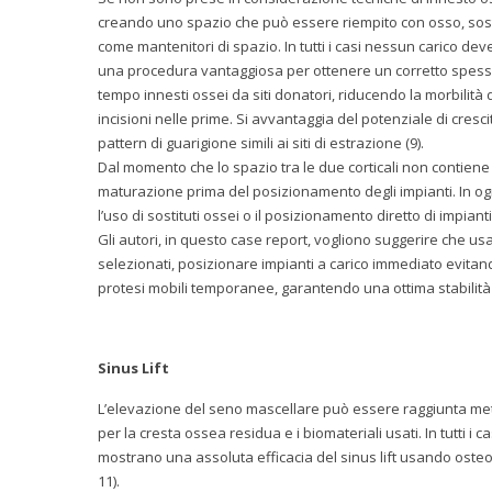
creando uno spazio che può essere riempito con osso, sost
come mantenitori di spazio. In tutti i casi nessun carico deve
una procedura vantaggiosa per ottenere un corretto spessor
tempo innesti ossei da siti donatori, riducendo la morbilit
incisioni nelle prime. Si avvantaggia del potenziale di cre
pattern di guarigione simili ai siti di estrazione (9).
Dal momento che lo spazio tra le due corticali non contiene
maturazione prima del posizionamento degli impianti. In o
l’uso di sostituti ossei o il posizionamento diretto di impianti 
Gli autori, in questo case report, vogliono suggerire che usa
selezionati, posizionare impianti a carico immediato evitan
protesi mobili temporanee, garantendo una ottima stabilità p
Sinus Lift
L’elevazione del seno mascellare può essere raggiunta met
per la cresta ossea residua e i biomateriali usati. In tutti i 
mostrano una assoluta efficacia del sinus lift usando ost
11).