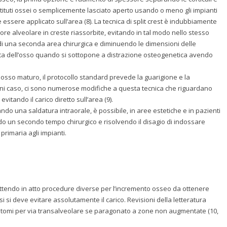
ituti ossei o semplicemente lasciato aperto usando o meno gli impianti
 essere applicato sull’area (8). La tecnica di split crest è indubbiamente
e alveolare in creste riassorbite, evitando in tal modo nello stesso
à di una seconda area chirurgica e diminuendo le dimensioni delle
scita dell’osso quando si sottopone a distrazione osteogenetica avendo
 osso maturo, il protocollo standard prevede la guarigione e la
gni caso, ci sono numerose modifiche a questa tecnica che riguardano
evitando il carico diretto sull’area (9).
ndo una saldatura intraorale, è possibile, in aree estetiche e in pazienti
do un secondo tempo chirurgico e risolvendo il disagio di indossare
rimaria agli impianti.
tendo in atto procedure diverse per l’incremento osseo da ottenere
casi si deve evitare assolutamente il carico. Revisioni della letteratura
eotomi per via transalveolare se paragonato a zone non augmentate (10,