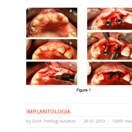
IMPLANTOLOGIA
by
Dott. Pierluigi Avvanzo
28-01-2010
16091 visu