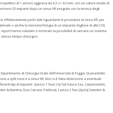
trospettivo di 1 annosi aggirava da 6.3 +/- 0.3 mm. con un valore medio di
nserirono 53 impianti dopo un sinus lift eseguito con la tecnica degli
o effettivamente pochi dati riguardanti le procedure di sinus lift, per
eriale o anche la micromorfologia di un impianto migliore di altri (13).
 report hanno valutato o mostrato la possibilità di caricare un sistema
 stesso tempo chirurgico.
Dipartimento di Chirurgia Orale dell’Università di Foggia. Quarantotto
ione a split crest e a sinus lift. Non si è fatta distinzione a eventuali
erenti tipi di impianti: 1pezzo 1 fase (1p1s)( Futura Sas, Carpenedolo,
weden & Martina, Due Carrare, Padova), 2 pezzi 2 fasi (2p2s)( Sweden &