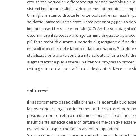
atto senza particolari differenze riguardanti morfologie e aspe
sistemi implantari multipli caricati immediatamente si comp
Un migliore scarico di tutte le forze occlusali e non assiali
saldatrici intraorali sono state usate per anni (5) per sald
impianti inseriti in selle edentule (6, 7). Anche se indagini
determinare il successo a lungo termine di questo approcc
più forte stabilità durante il periodo di guarigione al fine 
muscoli orbicolari delle labbra e dal buccinatore. Potreb
stabilizzazione provvisoria tramite saldatura (una sorta di s
augmentazione può essere un ulteriore progresso procedur
chirurgici: in realtà questa è la tesi degli autori. Necessit
Split crest
Il riassorbimento osseo della premaxilla edentula può esser
la posizione e l’angolo di inserimento che risulterebbero no
posizione non corretta o un diametro più piccolo del necess
insufficiente estetica dell’architettura dente-gengiva esse
(washboard aspect) nell’osso alveolare appiattito.
Se non sono prese in considerazione tecniche di innesto os