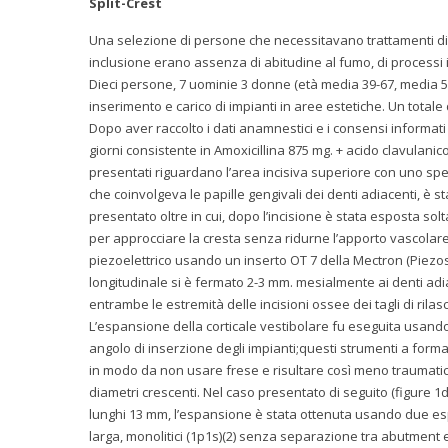
Split-Crest
Una selezione di persone che necessitavano trattamenti di spli
inclusione erano assenza di abitudine al fumo, di processi in
Dieci persone, 7 uominie 3 donne (età media 39-67, media 50.
inserimento e carico di impianti in aree estetiche. Un totale 
Dopo aver raccolto i dati anamnestici e i consensi informati t
giorni consistente in Amoxicillina 875 mg. + acido clavulanico
presentati riguardano l’area incisiva superiore con uno spe
che coinvolgeva le papille gengivali dei denti adiacenti, è st
presentato oltre in cui, dopo l’incisione è stata esposta sol
per approcciare la cresta senza ridurne l’apporto vascolare 
piezoelettrico usando un inserto OT 7 della Mectron (Piezos
longitudinale si è fermato 2-3 mm. mesialmente ai denti adi
entrambe le estremità delle incisioni ossee dei tagli di rilasc
L’espansione della corticale vestibolare fu eseguita usando
angolo di inserzione degli impianti;questi strumenti a form
in modo da non usare frese e risultare così meno traumati
diametri crescenti. Nel caso presentato di seguito (figure 1d
lunghi 13 mm, l’espansione è stata ottenuta usando due espa
larga, monolitici (1p1s)(2) senza separazione tra abutment 