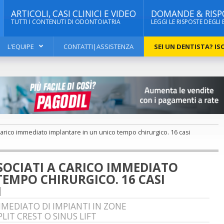
ARTICOLI, CASI CLINICI E VIDEO
DOMANDE & RISP
TUTTI I CONTENUTI DI ODONTOIATRIA
LEGGI LE RISPOSTE DEGLI 
L'EQUIPE
CONTATTI|ASSISTENZA
SEI UN DENTISTA? ISC
a carico immediato implantare in un unico tempo chirurgico. 16 casi
ASSOCIATI A CARICO IMMEDIATO
EMPO CHIRURGICO. 16 CASI
I
MEDIATO DI IMPIANTI IN ZONE
T CREST O SINUS LIFT