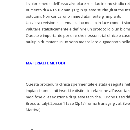
Il valore medio dell’osso alveolare residuo in uno studio re
aumento di 4.4 +/- 0.2 mm. (12); in questo studio gli autori i
ostotomi. Non caricarono immediatamente gli impianti.
Un’ altra revisione sistematica ha messo in luce come ci sian
valutare statisticamente e definire un protocollo o un biomat
Questo è importante per dire che nessun trial clinico o case
multiplo di impianti in un seno mascellare augmentato nello
MATERIALI E METODI
Questa procedura clinica sperimentale è stata eseguita nel 
impianti sono stati inseriti e distinti in relazione all’associaz
modifche di esecuzione di queste tecniche. Furono usati diff
Brescia, Italy), 2pezzi 1 fase (2p1s)(forma transgingival, S
Martina).