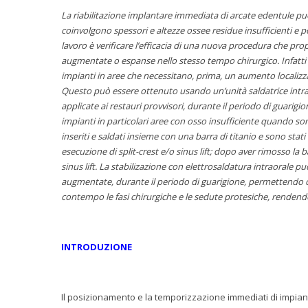
La riabilitazione implantare immediata di arcate edentule p
coinvolgono spessori e altezze ossee residue insufficienti e 
lavoro è verificare l’efficacia di una nuova procedura che 
augmentate o espanse nello stesso tempo chirurgico. Infatti l
impianti in aree che necessitano, prima, un aumento localizzat
Questo può essere ottenuto usando un’unità saldatrice intraora
applicate ai restauri provvisori, durante il periodo di guari
impianti in particolari aree con osso insufficiente quando so
inseriti e saldati insieme con una barra di titanio e sono st
esecuzione di split-crest e/o sinus lift; dopo aver rimosso la
sinus lift. La stabilizazione con elettrosaldatura intraorale 
augmentate, durante il periodo di guarigione, permettendo di 
contempo le fasi chirurgiche e le sedute protesiche, rendendo 
INTRODUZIONE
Il posizionamento e la temporizzazione immediati di impiant