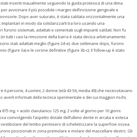
 stati inseriti maualmente seguendo la guida protesica di una dima.
per avvicinare il più possibile i margini dell’incisione gengivale e
ovvisorie. Dopo aver suturato, è stata saldata orizzontalmente una
nt implantari in modo da solidarizzarli tra loro usando una
sori furono sistemati, adattati e cementati sugli impianti saldati. Non fu
(in tutti i casi la rimozione della barra è stata decisa arbitrariamente
ri sono stati adattati meglio (figure 2d-e). due settimane dopo, furono
io (figure 3a) e le corone definitive (figure 3b-c). Il follow-up è stato
onare 6 persone, 4 uomini, 2 donne (età 43-56, media 49) che necessitavano
 averli informati della tecnica sperimentale e dei sui maggiori rischi,
 875 mg. + acido clavulanico 125 mg. 2 volte al giorno per 10 giorni.
osa coinvolgendo l’aspetto distale dell’ultimo dente in arcata e estesa
ato vestibolare del lembo permisero di scheletrizzare la superficie ossea.
 furono posizionati in zona premolare e molare del mascellare destro. Gli