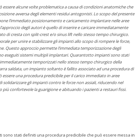
uò essere alcune volte problematica a causa di condizioni anatomiche che
posizione avversa degli elementi residui antogonisti. Lo scopo del presente
propone l’immediato posizionamento e caricamento implantare nelle aree
’approccio degli autori è quello di inserire e caricare immediatamente
o di cresta con split-crest e/o sinus lift nello stesso tempo chirurgico.
le per unire e stabilizzare gli impianti allo scopo di rompere le forze,
gione. Questo approccio permette l’immediata temporizzazione degli
no eseguiti sistemi multipli implantari. Quarantotto impianti sono stati
ati immediatamente temporizzati nello stesso tempo chirurgico della
 barra saldata, un impianto soltanto è fallito associato ad una procedura di
può essere una procedura predicibile per il carico immediato in aree
solidarizzare gli impianti contro le forze non assiali, riducendo nel
più confortevole la guarigione e abituando i pazienti a restauri fissi.
i sono stati definiti una procedura predicibile che può essere messa in