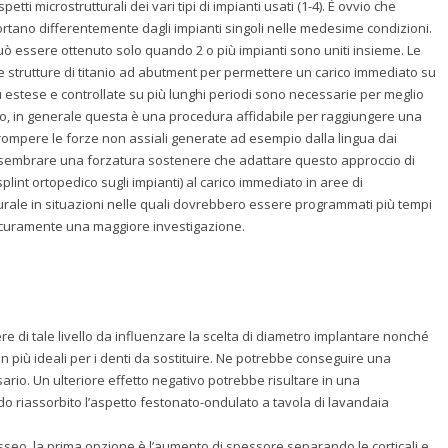
tti microstrutturali dei vari tipi di impianti usati (1-4). È ovvio che
ortano differentemente dagli impianti singoli nelle medesime condizioni.
 può essere ottenuto solo quando 2 o più impianti sono uniti insieme. Le
are strutture di titanio ad abutment per permettere un carico immediato su
 più estese e controllate su più lunghi periodi sono necessarie per meglio
io, in generale questa è una procedura affidabile per raggiungere una
di rompere le forze non assiali generate ad esempio dalla lingua dai
be sembrare una forzatura sostenere che adattare questo approccio di
plint ortopedico sugli impianti) al carico immediato in aree di
ale in situazioni nelle quali dovrebbero essere programmati più tempi
a sicuramente una maggiore investigazione.
e di tale livello da influenzare la scelta di diametro implantare nonché
n più ideali per i denti da sostituire. Ne potrebbe conseguire una
ario. Un ulteriore effetto negativo potrebbe risultare in una
ndo riassorbito l’aspetto festonato-ondulato a tavola di lavandaia
seo, la prima opzione è l’aumento di spessore separando le corticali e