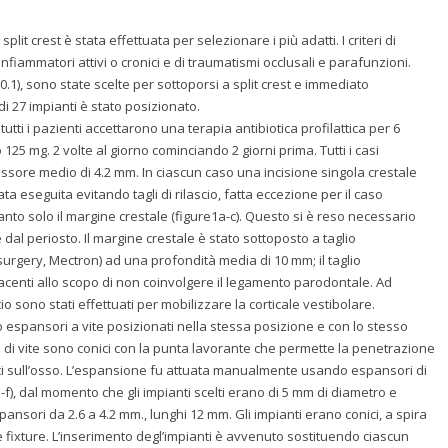
t crest è stata effettuata per selezionare i più adatti. I criteri di
fiammatori attivi o cronici e di traumatismi occlusali e parafunzioni.
1), sono state scelte per sottoporsi a split crest e immediato
di 27 impianti è stato posizionato.
utti i pazienti accettarono una terapia antibiotica profilattica per 6
 125 mg. 2 volte al giorno cominciando 2 giorni prima. Tutti i casi
ssore medio di 4.2 mm. In ciascun caso una incisione singola crestale
ata eseguita evitando tagli di rilascio, fatta eccezione per il caso
tanto solo il margine crestale (figure1a-c). Questo si è reso necessario
dal periosto. Il margine crestale è stato sottoposto a taglio
urgery, Mectron) ad una profondità media di 10 mm; il taglio
acenti allo scopo di non coinvolgere il legamento parodontale. Ad
io sono stati effettuati per mobilizzare la corticale vestibolare.
 espansori a vite posizionati nella stessa posizione e con lo stesso
a di vite sono conici con la punta lavorante che permette la penetrazione
ci sull’osso. L’espansione fu attuata manualmente usando espansori di
-f), dal momento che gli impianti scelti erano di 5 mm di diametro e
nsori da 2.6 a 4.2 mm., lunghi 12 mm. Gli impianti erano conici, a spira
e fixture. L’inserimento degl’impianti è avvenuto sostituendo ciascun