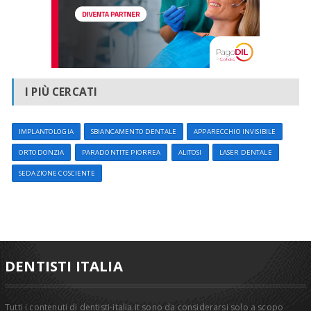
I PIÙ CERCATI
IMPLANTOLOGIA
SBIANCAMENTO DENTALE
APPARECCHIO INVISIBILE
ORTODONZIA
PARADONTITE PIORREA
ALITOSI
LASER DENTALE
SEDAZIONE COSCIENTE
DENTISTI ITALIA
Tutti i contenuti di dentisti-italia.it sono da considerarsi solo a scopo