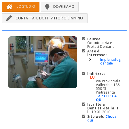
LO STUDIO
DOVE SIAMO
CONTATTA IL DOTT. VITTORIO CIMMINO
Laurea:
Odontoiatria e
Protesi Dentaria
Aree di
interesse:
Implantologia
dentale
Indirizzo
:
LU
:
Via Provinciale
Vallecchia 186
55045
Pietrasanta
Tel:
CLICCA
QUI
Iscritto a
Dentisti-Italia.it
il
: 19-01-2010
Sito web:
Clicca
qui