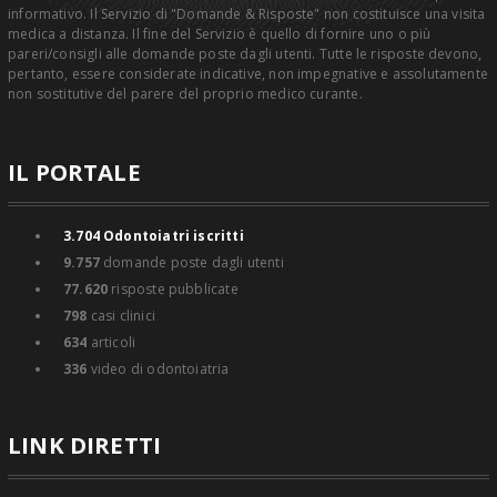
informativo. Il Servizio di "Domande & Risposte" non costituisce una visita
medica a distanza. Il fine del Servizio è quello di fornire uno o più
pareri/consigli alle domande poste dagli utenti. Tutte le risposte devono,
pertanto, essere considerate indicative, non impegnative e assolutamente
non sostitutive del parere del proprio medico curante.
IL PORTALE
3.704
Odontoiatri iscritti
9.757
domande poste dagli utenti
77.620
risposte pubblicate
798
casi clinici
634
articoli
336
video di odontoiatria
LINK DIRETTI