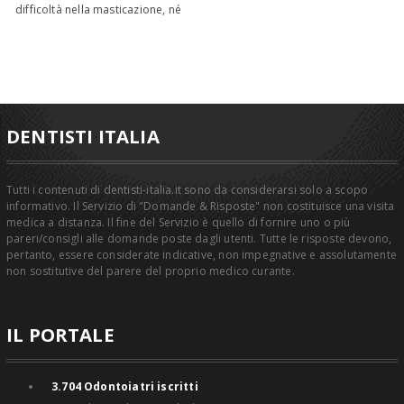
difficoltà nella masticazione, né
DENTISTI ITALIA
Tutti i contenuti di dentisti-italia.it sono da considerarsi solo a scopo
informativo. Il Servizio di "Domande & Risposte" non costituisce una visita
medica a distanza. Il fine del Servizio è quello di fornire uno o più
pareri/consigli alle domande poste dagli utenti. Tutte le risposte devono,
pertanto, essere considerate indicative, non impegnative e assolutamente
non sostitutive del parere del proprio medico curante.
IL PORTALE
3.704
Odontoiatri iscritti