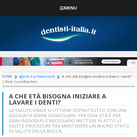
MENU
HOME
Igiene e prevenzione
A che età bisogna iniziare a lavare i denti?
| Dott. Luca Boschini
A CHE ETÀ BISOGNA INIZIARE A
LAVARE I DENTI?
LA SALUTE ORALE SI OTTIENE SOPRATTUTTO CON UNA
ADEGUATA IGIENE DOMICILIARE. PER OGNI ETÀ E PER
OGNI INDIVIDUO È NECESSARIO METTERE IN ATTO LE
GIUSTE PROCEDURE PER MANTENERE UN BUONO STATO
DI SALUTE DELLA BOCCA.