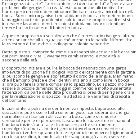
l’insorgenza di carie", "per mantenere i denti bianchi" e "per evitare
problemi alle gengive". In realtà esistono anche altri motivi che
hanno però un unico denominatore: limitare la carica microbica della
bocca. Sono i microrganismi che abbiamo in bocca che determinano
la maggior parte dei problemi di salute orale e proprio su di essi si
interviene lavando i denti. In sintesi dobbiamo lavarci i denti per
tenere basso il numero di batteri in bocca.
A questo proposito va sottolineato che è necessario rivolgere alcune
attenzioni anche alla lingua, poiché anche tra le papille filiformi che
la rivestono è facile che si sviluppino colonie batteriche.
Detto questo si comprende come sia essenziale accudire la bocca sin
dai primi mesi di vita. Ovviamente cambieranno le modalità a
seconda delle età.
E’ opportuno iniziare a pulire la bocca dei neonati con una garza
imbevuta di soluzione fisiologica. Molto delicatamente con la garzina
si puliscono le gengive e soprattutto il dorso della lingua. Man mano
che il bambino cresce e che i dentini iniziano a comparire in bocca
allora può fare la prima comparsa lo spazzolino. Lo spazzolino deve
essere di piccole dimensioni: oggi in commercio è molto aumentata
l’attenzioni da parte delle ditte produttrici di presidi per l’igiene orale
per la realizzazione di spazzolini adattati alle varie fasi di crescita
del bambino.
Inizialmente la pulizia dei denti non va imposta. L’approccio allo
spazzolino può essere fatta come un gioco, considerando che già
normalmente i bambini utilizzano la bocca come strumento
sensoriale per le esplorazioni. Lasciando lo spazzolino in mano al
bambino inizierà una fase di conoscenza che sicuramente
coinvolgerà la bocca. Inoltre i genitori dovrebbero consentire al
bambino di vedere quando loro eseguono le manovre di igiene orale
con lo spazzolino, in modo tale che sappiano già a cosa serve e