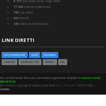
9.757
domande poste dagli utenti
77.620
risposte pubblicate
798
casi clinici
634
articoli
336
video di odontoiatria
LINK DIRETTI
ALTA FORMAZIONE
NEWS
GLOSSARIO
CONTATTI
MAPPA DEL SITO
PRIVACY
FAQ
Sei un Dentista? Per una consulenza gratuita chiama il
numero verde
800 58 97 53
All contents copyright© 2008 by Italia Web s.r.l. | P.I. e C.F. 10272711002 |
Credits