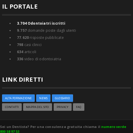
IL PORTALE
3.704
Odontoiatri iscritti
9.757
domande poste dagli utenti
77.620
risposte pubblicate
798
casi clinici
634
articoli
336
video di odontoiatria
LINK DIRETTI
ALTA FORMAZIONE
NEWS
GLOSSARIO
CONTATTI
MAPPA DEL SITO
PRIVACY
FAQ
Sei un Dentista? Per una consulenza gratuita chiama il
numero verde
800 58 97 53