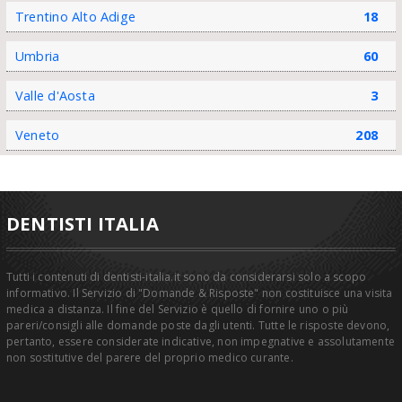
Trentino Alto Adige
18
Umbria
60
Valle d'Aosta
3
Veneto
208
DENTISTI ITALIA
Tutti i contenuti di dentisti-italia.it sono da considerarsi solo a scopo
informativo. Il Servizio di "Domande & Risposte" non costituisce una visita
medica a distanza. Il fine del Servizio è quello di fornire uno o più
pareri/consigli alle domande poste dagli utenti. Tutte le risposte devono,
pertanto, essere considerate indicative, non impegnative e assolutamente
non sostitutive del parere del proprio medico curante.