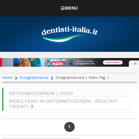
MENU
Home
Ortognatodonzia
Ortognatodonzia | Video Pag. 1
ORTOGNATODONZIA | VIDEO
INDICE VIDEO IN ORTOGNATODONZIA - RISULTATI
TROVATI:
3
1