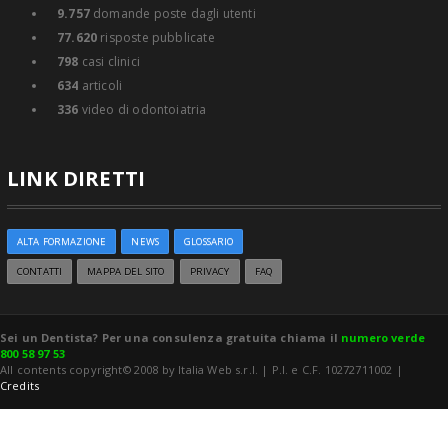
9.757
domande poste dagli utenti
77.620
risposte pubblicate
798
casi clinici
634
articoli
336
video di odontoiatria
LINK DIRETTI
ALTA FORMAZIONE
NEWS
GLOSSARIO
CONTATTI
MAPPA DEL SITO
PRIVACY
FAQ
Sei un Dentista? Per una consulenza gratuita chiama il
numero verde
800 58 97 53
All contents copyright© 2008 by Italia Web s.r.l. | P.I. e C.F. 10272711002 |
Credits