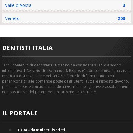
Valle d'Aosta
3
Veneto
208
DENTISTI ITALIA
Tutti i contenuti di dentisti-italia.it sono da considerarsi solo a scopo
informativo. Il Servizio di "Domande & Risposte" non costituisce una visita
medica a distanza. Il fine del Servizio è quello di fornire uno o più
pareri/consigli alle domande poste dagli utenti. Tutte le risposte devono,
pertanto, essere considerate indicative, non impegnative e assolutamente
non sostitutive del parere del proprio medico curante.
IL PORTALE
3.704
Odontoiatri iscritti