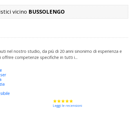
istici vicino
BUSSOLENGO
enuti nel nostro studio, da più di 20 anni sinonimo di esperienza e
 offrire competenze specifiche in tutti i...
ie
aser
a
zia
sibile
Leggi le recensioni