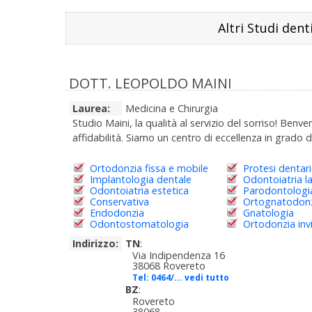
Altri Studi dent
DOTT. LEOPOLDO MAINI
Laurea:
Medicina e Chirurgia
Studio Maini, la qualità al servizio del sorriso! Benv
affidabilità. Siamo un centro di eccellenza in grado di
Ortodonzia fissa e mobile
Protesi dentar
Implantologia dentale
Odontoiatria l
Odontoiatria estetica
Parodontologi
Conservativa
Ortognatodon
Endodonzia
Gnatologia
Odontostomatologia
Ortodonzia invi
Indirizzo:
TN
:
Via Indipendenza 16
38068 Rovereto
Tel:
0464/... vedi tutto
BZ
:
Rovereto
38068