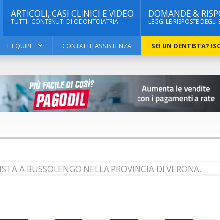
ARTICOLI, CASI CLINICI E VIDEO
DOMANDE & RISP
TUTTI I CONTENUTI DI ODONTOIATRIA
LEGGI LE RISPOSTE DEGLI 
L'EQUIPE
CONTATTI|ASSISTENZA
SEI UN DENTISTA? ISC
ISTA A BUSSOLENGO NELLA PROVINCIA DI VERONA.