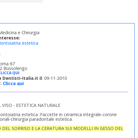
edicina e Chirurgia
interesse:
ontoiatria estetica
:
Roma 67
2 Bussolengo
CLICCA QUI
 Dentisti-Italia.it il
: 09-11-2010
:
Clicca qui
L VISO - ESTETICA NATURALE
dontoiatria estetica :Faccette in ceramica integrale-corone
ionali-chirurgia paradontale estetica.
 DEL SORRISO E LA CERATURA SUI MODELLI IN GESSO DEL