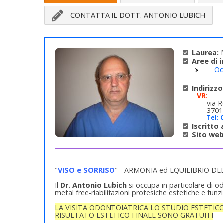
CONTATTA IL DOTT. ANTONIO LUBICH
Laurea:
M
Aree di 
Od
Indirizzo
VR
:
via 
3701
Tel:
Iscritto a
Sito web
"
VISO e SORRISO
" - ARMONIA ed EQUILIBRIO DE
Il
Dr. Antonio Lubich
si occupa in particolare di o
metal free-riabilitazioni protesiche estetiche e funz
LA VISITA ODONTOIATRICA LO STUDIO ESTETICO
RISULTATO ESTETICO FINALE SONO GRATUITI