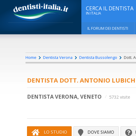
CERCA IL DENTISTA
IN ITALIA
IL FORUM DEI DENTISTI
Home
Dentista Verona
Dentista Bussolengo
Dott. 
DENTISTA DOTT. ANTONIO LUBICH
DENTISTA VERONA, VENETO
5732 visite
LO STUDIO
DOVE SIAMO