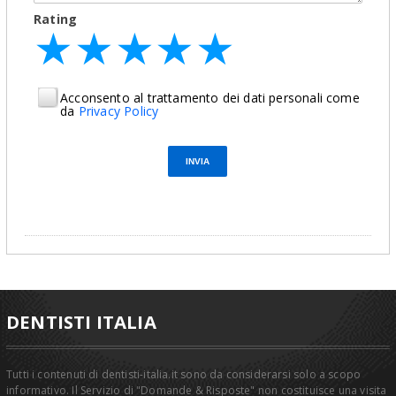
Rating
★
★
★
★
★
★
★
★
★
★
★
★
★
★
★
Acconsento al trattamento dei dati personali come
da
Privacy Policy
DENTISTI ITALIA
Tutti i contenuti di dentisti-italia.it sono da considerarsi solo a scopo
informativo. Il Servizio di "Domande & Risposte" non costituisce una visita