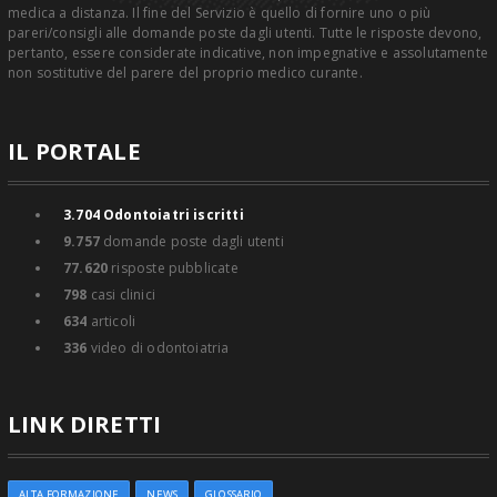
medica a distanza. Il fine del Servizio è quello di fornire uno o più
pareri/consigli alle domande poste dagli utenti. Tutte le risposte devono,
pertanto, essere considerate indicative, non impegnative e assolutamente
non sostitutive del parere del proprio medico curante.
IL PORTALE
3.704
Odontoiatri iscritti
9.757
domande poste dagli utenti
77.620
risposte pubblicate
798
casi clinici
634
articoli
336
video di odontoiatria
LINK DIRETTI
ALTA FORMAZIONE
NEWS
GLOSSARIO