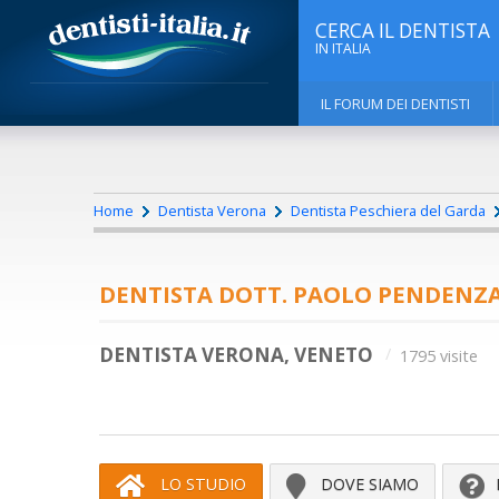
CERCA IL DENTISTA
IN ITALIA
IL FORUM DEI DENTISTI
Home
Dentista Verona
Dentista Peschiera del Garda
DENTISTA DOTT. PAOLO PENDENZ
DENTISTA VERONA, VENETO
1795 visite
LO STUDIO
DOVE SIAMO