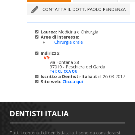
CONTATTA IL DOTT. PAOLO PENDENZA
Laurea:
Medicina e Chirurgia
Aree di interesse:
Chirurgia orale
Indirizzo
:
VR
:
via Fontana 28
37019 - Peschiera del Garda
Tel:
CLICCA QUI
Iscritto a Dentisti-Italia.it il
: 26-03-2017
Sito web:
Clicca qui
DENTISTI ITALIA
Tutti i contenuti di dentisti-italia.it sono da considerarsi