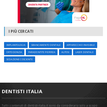
I PIÙ CERCATI
IMPLANTOLOGIA
SBIANCAMENTO DENTALE
APPARECCHIO INVISIBILE
ORTODONZIA
PARADONTITE PIORREA
ALITOSI
LASER DENTALE
SEDAZIONE COSCIENTE
DENTISTI ITALIA
Tutti i contenuti di dentisti-italia.it sono da considerarsi solo a scopo