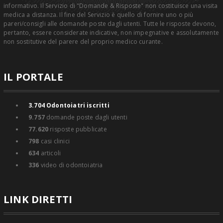
informativo. Il Servizio di "Domande & Risposte" non costituisce una visita
medica a distanza. Il fine del Servizio è quello di fornire uno o più
pareri/consigli alle domande poste dagli utenti. Tutte le risposte devono,
pertanto, essere considerate indicative, non impegnative e assolutamente
non sostitutive del parere del proprio medico curante.
IL PORTALE
3.704
Odontoiatri iscritti
9.757
domande poste dagli utenti
77.620
risposte pubblicate
798
casi clinici
634
articoli
336
video di odontoiatria
LINK DIRETTI