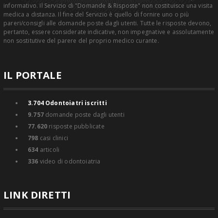
informativo. Il Servizio di "Domande & Risposte" non costituisce una visita
medica a distanza. Il fine del Servizio è quello di fornire uno o più
pareri/consigli alle domande poste dagli utenti. Tutte le risposte devono,
pertanto, essere considerate indicative, non impegnative e assolutamente
non sostitutive del parere del proprio medico curante.
IL PORTALE
3.704
Odontoiatri iscritti
9.757
domande poste dagli utenti
77.620
risposte pubblicate
798
casi clinici
634
articoli
336
video di odontoiatria
LINK DIRETTI