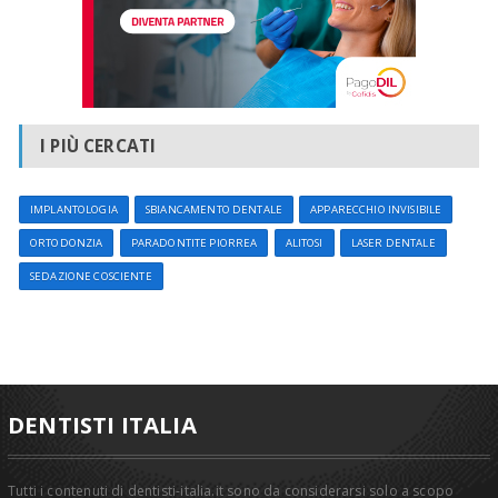
I PIÙ CERCATI
IMPLANTOLOGIA
SBIANCAMENTO DENTALE
APPARECCHIO INVISIBILE
ORTODONZIA
PARADONTITE PIORREA
ALITOSI
LASER DENTALE
SEDAZIONE COSCIENTE
DENTISTI ITALIA
Tutti i contenuti di dentisti-italia.it sono da considerarsi solo a scopo