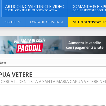
ARTICOLI, CASI CLINICI E VIDEO
DOMANDE & RISP
TUTTI I CONTENUTI DI ODONTOIATRIA
LEGGI LE RISPOSTE DEGLI 
L'EQUIPE
CONTATTI|ASSISTENZA
SEI UN DENTISTA? ISC
tere
PUA VETERE
CERCA IL DENTISTA A SANTA MARIA CAPUA VETERE NEL