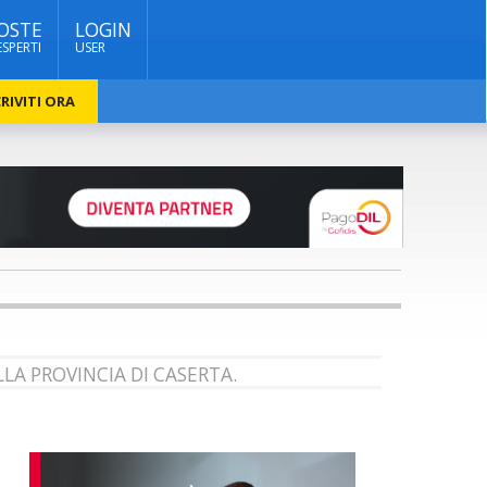
OSTE
LOGIN
ESPERTI
USER
RIVITI ORA
LA PROVINCIA DI CASERTA.