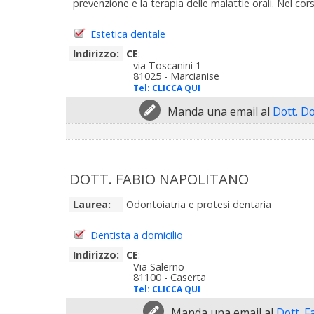
prevenzione e la terapia delle malattie orali. Nel cors
Estetica dentale
Indirizzo:
CE
:
via Toscanini 1
81025 - Marcianise
Tel:
CLICCA QUI
Manda una email al
Dott. D
DOTT. FABIO NAPOLITANO
Laurea:
Odontoiatria e protesi dentaria
Dentista a domicilio
Indirizzo:
CE
:
Via Salerno
81100 - Caserta
Tel:
CLICCA QUI
Manda una email al
Dott. F